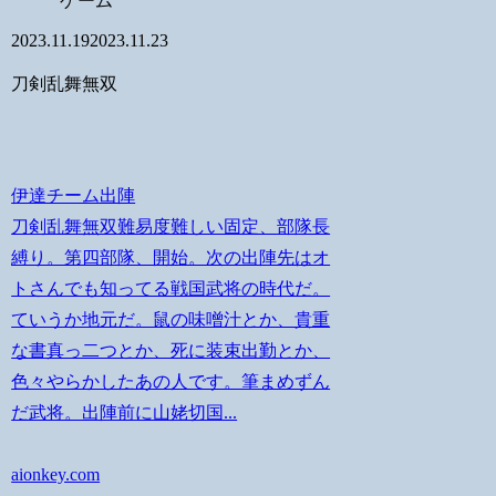
ゲーム
2023.11.19
2023.11.23
刀剣乱舞無双
伊達チーム出陣
刀剣乱舞無双難易度難しい固定、部隊長
縛り。第四部隊、開始。次の出陣先はオ
トさんでも知ってる戦国武将の時代だ。
ていうか地元だ。鼠の味噌汁とか、貴重
な書真っ二つとか、死に装束出勤とか、
色々やらかしたあの人です。筆まめずん
だ武将。出陣前に山姥切国...
aionkey.com