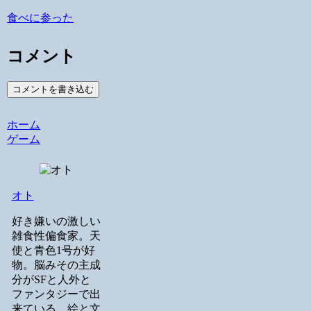
食べに参った
コメント
コメントを書き込む
ホーム
ゲーム
オト
好き嫌いの激しい
雑食性偏食家。天
使と青色1号が好
物。脳みその主成
分がSFと人外と
ファンタジーで出
来ている。絵と文