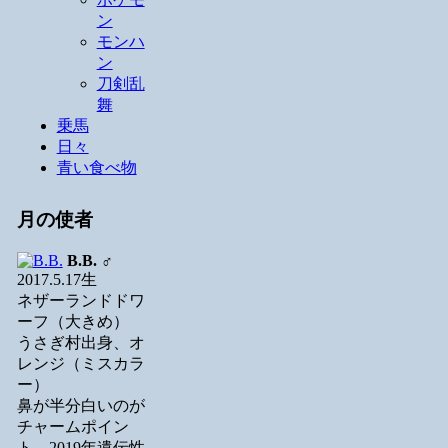
ン
モンハ
ン
刀剣乱
舞
乗馬
日々
青い食べ物
月の使者
B.B.
♂
2017.5.17生
ネザーランドドワ
ーフ（大きめ）
うさぎ村出身、オ
レンジ（ミスカラ
ー）
鼻が半分白いのが
チャームポイン
ト。2019年遺伝性