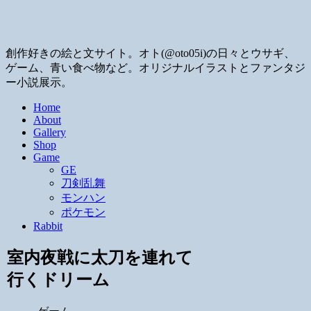
創作好きの絵と文サイト。オト(@oto05i)の日々とウサギ、
ゲーム、青い食べ物など。オリジナルイラストとファンタジ
ー小説展示。
Home
About
Gallery
Shop
Game
GE
刀剣乱舞
モンハン
ポケモン
Rabbit
室内夜戦に太刀を連れて
行くドリーム