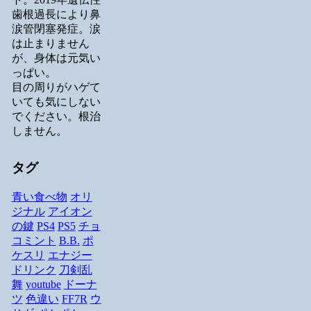
歯根過長により鼻
涙管閉塞発症。涙
は止まりません
が、身体は元気い
っぱい。
目の周りがハゲて
いても気にしない
でください。根治
しません。
タグ
青い食べ物
オリ
ジナル
アイオン
の鍵
PS4
PS5
チョ
コミント
B.B.
ポ
ケスリ
エナジー
ドリンク
刀剣乱
舞
youtube
ドーナ
ツ
色違い
FF7R
ウ