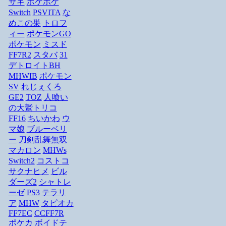
サギ
ポケポケ
Switch
PSVITA
な
めこの巣
トロフ
ィー
ポケモンGO
ポケモン
ミスド
FF7R2
スタバ
31
デトロイトBH
MHWIB
ポケモン
SV
れじぇくろ
GE2
TOZ
人喰い
の大鷲トリコ
FF16
ちいかわ
ウ
マ娘
ブルーベリ
ー
刀剣乱舞無双
マカロン
MHWs
Switch2
コストコ
サクナヒメ
ビル
ダーズ2
シャトレ
ーゼ
PS3
テラリ
ア
MHW
タピオカ
FF7EC
CCFF7R
ポケカ
ボイドテ