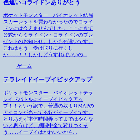
色違いコライドンありがとう
ポケットモンスター バイオレット結局
スカーレットを買わなかったのでコライ
ドンには会えませんでした。ここにきて
公式からミライドン・コライドンのプレ
ゼントのお知らせ。しかも色違いです。
これはもう、受け取りに行くし
か……！！しかしどうすればいいの...
ゲーム
テラレイドイーブイピックアップ
ポケットモンスター バイオレットテラ
レイドバトルにイーブイピックアッ
プ！！という訳で、普通の奴よりMAPの
アイコンが光ってる奴がイーブイです。
とりあえず本体時間弄ってまではやらな
いと思うけど、期間中全て狩りつくそ
う……イーブイはかわいいから...