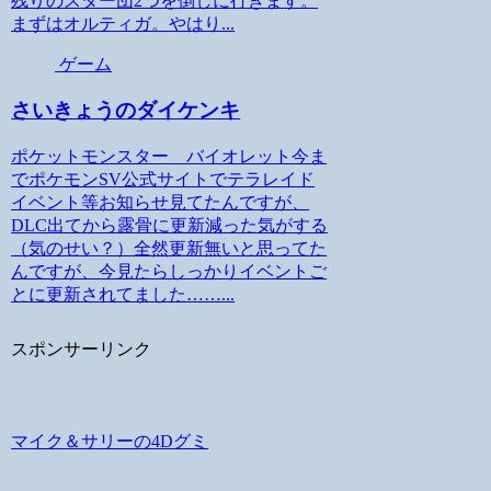
残りのスター団2つを倒しに行きます。
まずはオルティガ。やはり...
ゲーム
さいきょうのダイケンキ
ポケットモンスター バイオレット今ま
でポケモンSV公式サイトでテラレイド
イベント等お知らせ見てたんですが、
DLC出てから露骨に更新減った気がする
（気のせい？）全然更新無いと思ってた
んですが、今見たらしっかりイベントご
とに更新されてました……...
スポンサーリンク
マイク＆サリーの4Dグミ