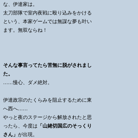
な、伊達家は。
太刀部隊で室内夜戦に殴り込みをかける
という、本家ゲームでは無謀な夢も叶い
ます。無双ならね！
そんな事言ってたら苦無に脱がされまし
た。
……慢心、ダメ絶対。
伊達政宗のたくらみを阻止するために東
へ西へ……
やっと夜のステージから解放されたと思
ったら、今度は
「山姥切国広のそっくり
さん」
が出現。