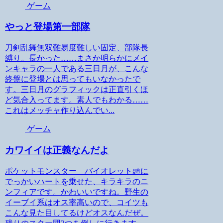
ゲーム
やっと登場第一部隊
刀剣乱舞無双難易度難しい固定、部隊長
縛り。長かった……まさか明らかにメイ
ンキャラの一人である三日月が、こんな
終盤に登場とは思ってもいなかったで
す。三日月のグラフィックは正直引くほ
ど気合入ってます。素人でもわかる……
これはメッチャ作り込んでい...
ゲーム
カワイイは正義なんだよ
ポケットモンスター バイオレット頭に
でっかいハートを乗せた、キラキラのニ
ンフィアです。かわいいですね。野生の
イーブイ系はオス率高いので、コイツも
こんな見た目してるけどオスなんだぜ。