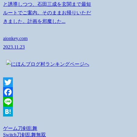
と誘導しつつ、石田三成を玄関まで最短
ルートでご案内。そのままお帰りいただ
きました。計画を邪魔した...
aionkey.com
2023.11.23
Twitter
Facebook
Line
Hatena
ゲーム
刀剣乱舞
Switch
刀剣乱舞無双