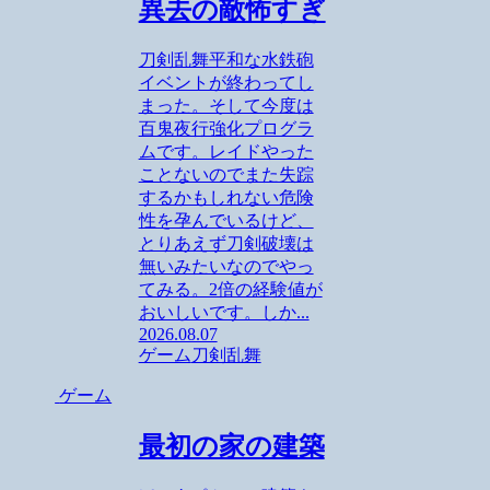
異去の敵怖すぎ
刀剣乱舞平和な水鉄砲
イベントが終わってし
まった。そして今度は
百鬼夜行強化プログラ
ムです。レイドやった
ことないのでまた失踪
するかもしれない危険
性を孕んでいるけど、
とりあえず刀剣破壊は
無いみたいなのでやっ
てみる。2倍の経験値が
おいしいです。しか...
2026.08.07
ゲーム
刀剣乱舞
ゲーム
最初の家の建築