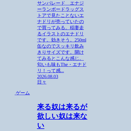
サンパレード エナジ
ーランボードラッグス
トアで見たことないエ
ナドリが売っていたの
で買ってみる。稲妻走
るイラストのエナドリ
です。効きそう。250ml
缶なのでスッキリ飲み
きりサイズです。開け
てみるとこんな感じ。
匂いも味もThe・エナド
リ！って感...
2026.08.03
日々
ゲーム
来る奴は来るが
欲しい奴は来な
い