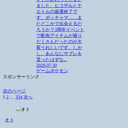
ました。ヒコザルとナ
エトルの厳選終了で
す。ポッチャマ……ま
たどこかで出会えるだ
ろうか？3周年イベント
で配布アイテムが盛り
だくさんだったのが大
変うれしいです。しか
し、あんなにサブレを
貰ったはずな...
2026.07.30
ゲーム
ポケモン
スポンサーリンク
次のページ
1
2
…
354
次へ
オト