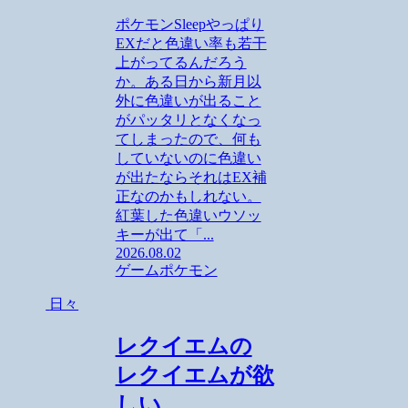
ポケモンSleepやっぱり
EXだと色違い率も若干
上がってるんだろう
か。ある日から新月以
外に色違いが出ること
がパッタリとなくなっ
てしまったので、何も
していないのに色違い
が出たならそれはEX補
正なのかもしれない。
紅葉した色違いウソッ
キーが出て「...
2026.08.02
ゲーム
ポケモン
日々
レクイエムの
レクイエムが欲
しい