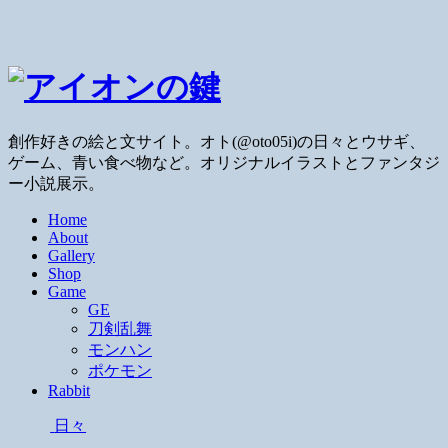
創作好きの絵と文サイト。オト(@oto05i)の日々とウサギ、
ゲーム、青い食べ物など。オリジナルイラストとファンタジ
ー小説展示。
Home
About
Gallery
Shop
Game
GE
刀剣乱舞
モンハン
ポケモン
Rabbit
日々