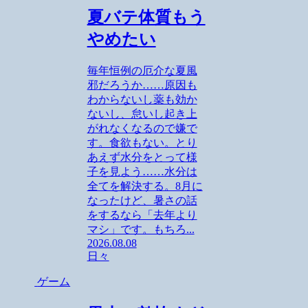
夏バテ体質もう
やめたい
毎年恒例の厄介な夏風
邪だろうか……原因も
わからないし薬も効か
ないし、怠いし起き上
がれなくなるので嫌で
す。食欲もない。とり
あえず水分をとって様
子を見よう……水分は
全てを解決する。8月に
なったけど、暑さの話
をするなら「去年より
マシ」です。もちろ...
2026.08.08
日々
ゲーム