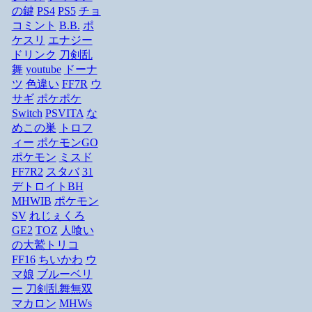
の鍵
PS4
PS5
チョ
コミント
B.B.
ポ
ケスリ
エナジー
ドリンク
刀剣乱
舞
youtube
ドーナ
ツ
色違い
FF7R
ウ
サギ
ポケポケ
Switch
PSVITA
な
めこの巣
トロフ
ィー
ポケモンGO
ポケモン
ミスド
FF7R2
スタバ
31
デトロイトBH
MHWIB
ポケモン
SV
れじぇくろ
GE2
TOZ
人喰い
の大鷲トリコ
FF16
ちいかわ
ウ
マ娘
ブルーベリ
ー
刀剣乱舞無双
マカロン
MHWs