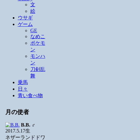
文
絵
ウサギ
ゲーム
GE
なめこ
ポケモ
ン
モンハ
ン
刀剣乱
舞
乗馬
日々
青い食べ物
月の使者
B.B.
♂
2017.5.17生
ネザーランドドワ