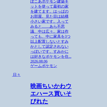
ぽこあポケモン建築キ
ットを使って最初の家
を建てます。はっぱの
お部屋。見た目は結構
小さい家です。入って
みると……あら不思
議、中は広々。家は作
っても、中に家具を3つ
以上配置しないとすみ
かとして認定されない
っぽいです。すみかに
は好きなポケモンを住...
2026.08.06
ゲーム
ポケモン
日々
映画ちいかわウ
エハース買いそ
びれた