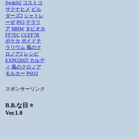
Switch2
コストコ
サクナヒメ
ビル
ダーズ2
シャトレ
ーゼ
PS3
テラリ
ア
MHW
タピオカ
FF7EC
CCFF7R
ポケカ
ボイドテ
ラリウム
風のク
ロノア2
レシピ
EXPO2025
カルデ
ィ
風のクロノア
モルカー
PSO2
スポンサーリンク
B.B.な日々
Ver.1.0