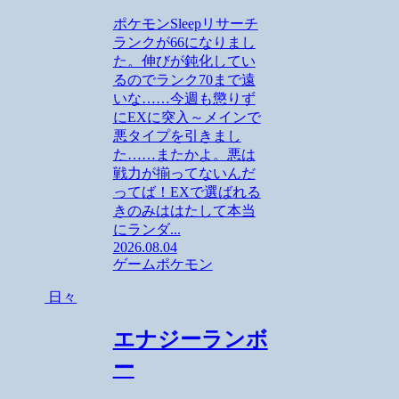
ポケモンSleepリサーチ
ランクが66になりまし
た。伸びが鈍化してい
るのでランク70まで遠
いな……今週も懲りず
にEXに突入～メインで
悪タイプを引きまし
た……またかよ。悪は
戦力が揃ってないんだ
ってば！EXで選ばれる
きのみははたして本当
にランダ...
2026.08.04
ゲーム
ポケモン
日々
エナジーランボ
ー