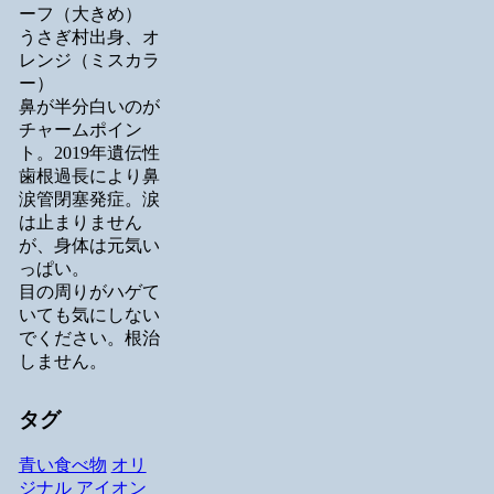
ーフ（大きめ）
うさぎ村出身、オ
レンジ（ミスカラ
ー）
鼻が半分白いのが
チャームポイン
ト。2019年遺伝性
歯根過長により鼻
涙管閉塞発症。涙
は止まりません
が、身体は元気い
っぱい。
目の周りがハゲて
いても気にしない
でください。根治
しません。
タグ
青い食べ物
オリ
ジナル
アイオン