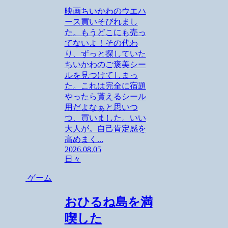
映画ちいかわのウエハ
ース買いそびれまし
た。もうどこにも売っ
てないよ！その代わ
り、ずっと探していた
ちいかわのご褒美シー
ルを見つけてしまっ
た。これは完全に宿題
やったら貰えるシール
用だよなぁと思いつ
つ、買いました。いい
大人が。自己肯定感を
高めまく...
2026.08.05
日々
ゲーム
おひるね島を満
喫した