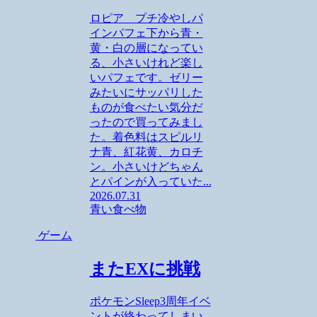
ロピア プチ冷やしパ
インパフェ下から青・
黄・白の層になってい
る、小さいけれど楽し
いパフェです。ゼリー
みたいにサッパリした
ものが食べたい気分だ
ったので買ってみまし
た。着色料はスピルリ
ナ青、紅花黄、カロチ
ン。小さいけどちゃん
とパインが入っていた...
2026.07.31
青い食べ物
ゲーム
またEXに挑戦
ポケモンSleep3周年イベ
ントが終わってしまい