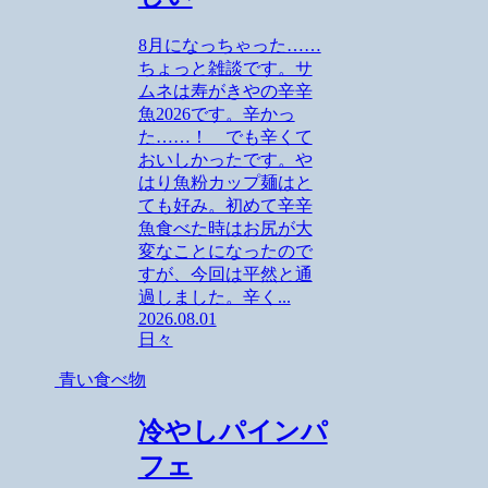
8月になっちゃった……
ちょっと雑談です。サ
ムネは寿がきやの辛辛
魚2026です。辛かっ
た……！ でも辛くて
おいしかったです。や
はり魚粉カップ麺はと
ても好み。初めて辛辛
魚食べた時はお尻が大
変なことになったので
すが、今回は平然と通
過しました。辛く...
2026.08.01
日々
青い食べ物
冷やしパインパ
フェ