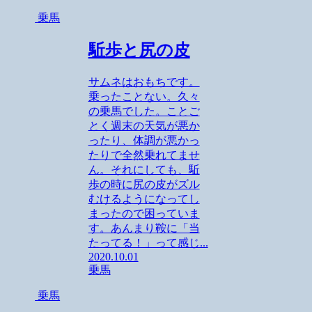
乗馬
駈歩と尻の皮
サムネはおもちです。
乗ったことない。久々
の乗馬でした。ことご
とく週末の天気が悪か
ったり、体調が悪かっ
たりで全然乗れてませ
ん。それにしても、駈
歩の時に尻の皮がズル
むけるようになってし
まったので困っていま
す。あんまり鞍に「当
たってる！」って感じ...
2020.10.01
乗馬
乗馬