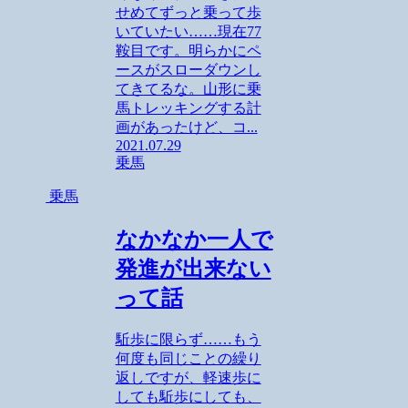
せめてずっと乗って歩
いていたい……現在77
鞍目です。明らかにペ
ースがスローダウンし
てきてるな。山形に乗
馬トレッキングする計
画があったけど、コ...
2021.07.29
乗馬
乗馬
なかなか一人で
発進が出来ない
って話
駈歩に限らず……もう
何度も同じことの繰り
返しですが、軽速歩に
しても駈歩にしても、