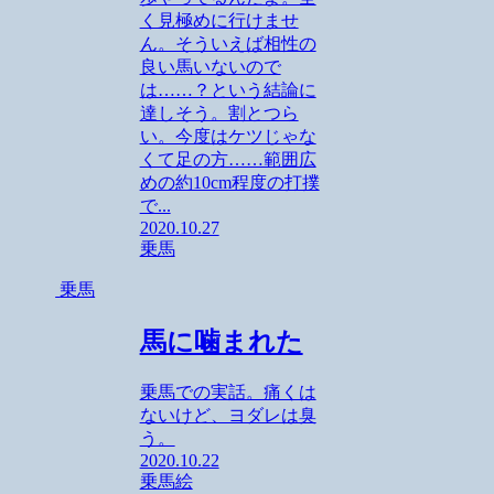
く見極めに行けませ
ん。そういえば相性の
良い馬いないので
は……？という結論に
達しそう。割とつら
い。今度はケツじゃな
くて足の方……範囲広
めの約10cm程度の打撲
で...
2020.10.27
乗馬
乗馬
馬に噛まれた
乗馬での実話。痛くは
ないけど、ヨダレは臭
う。
2020.10.22
乗馬
絵