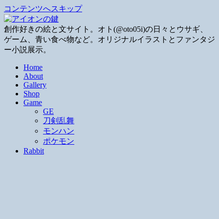
コンテンツへスキップ
創作好きの絵と文サイト。オト(@oto05i)の日々とウサギ、
ゲーム、青い食べ物など。オリジナルイラストとファンタジ
ー小説展示。
Home
About
Gallery
Shop
Game
GE
刀剣乱舞
モンハン
ポケモン
Rabbit