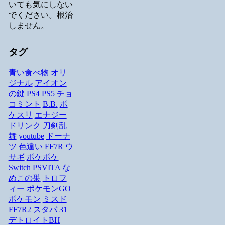
いても気にしない
でください。根治
しません。
タグ
青い食べ物
オリ
ジナル
アイオン
の鍵
PS4
PS5
チョ
コミント
B.B.
ポ
ケスリ
エナジー
ドリンク
刀剣乱
舞
youtube
ドーナ
ツ
色違い
FF7R
ウ
サギ
ポケポケ
Switch
PSVITA
な
めこの巣
トロフ
ィー
ポケモンGO
ポケモン
ミスド
FF7R2
スタバ
31
デトロイトBH