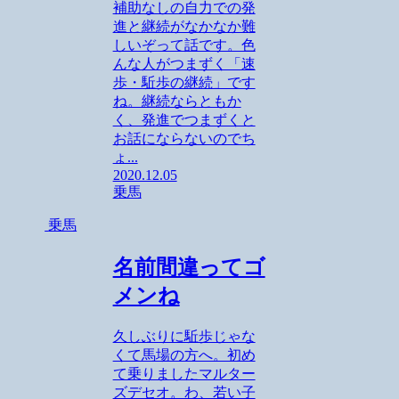
補助なしの自力での発
進と継続がなかなか難
しいぞって話です。色
んな人がつまずく「速
歩・駈歩の継続」です
ね。継続ならともか
く、発進でつまずくと
お話にならないのでち
ょ...
2020.12.05
乗馬
乗馬
名前間違ってゴ
メンね
久しぶりに駈歩じゃな
くて馬場の方へ。初め
て乗りましたマルター
ズデセオ。わ、若い子