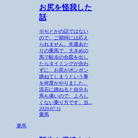
お尻を怪我した
話
※ぢとかの話ではない
ので、ご期待には応え
られません。先週あた
りの乗馬で、大きめの
馬で駈歩の合図を出し
たらタイミングが合わ
ずに、お尻がポンポン
跳ねてしまうという事
を何度かやりました。
流石に跳ねると自分も
馬も痛いので、よろし
くない乗り方です。当...
2020.07.11
乗馬
乗馬