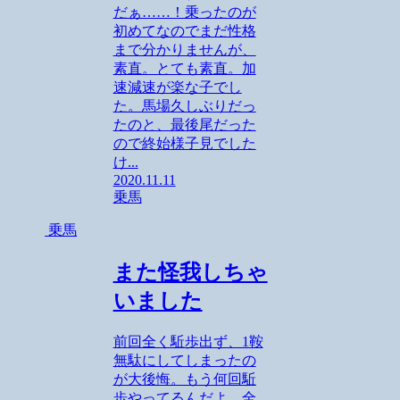
だぁ……！乗ったのが
初めてなのでまだ性格
まで分かりませんが、
素直。とても素直。加
速減速が楽な子でし
た。馬場久しぶりだっ
たのと、最後尾だった
ので終始様子見でした
け...
2020.11.11
乗馬
乗馬
また怪我しちゃ
いました
前回全く駈歩出ず、1鞍
無駄にしてしまったの
が大後悔。もう何回駈
歩やってるんだよ。全