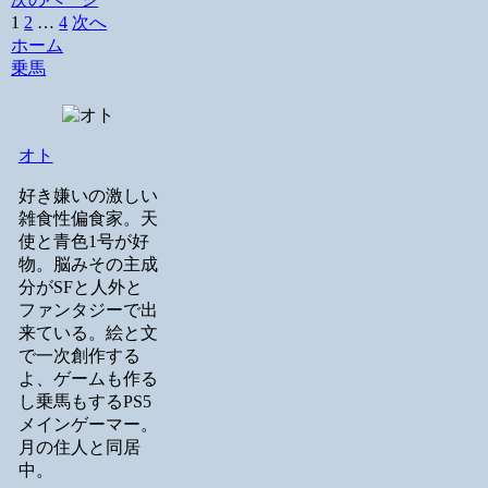
1
2
…
4
次へ
ホーム
乗馬
オト
好き嫌いの激しい
雑食性偏食家。天
使と青色1号が好
物。脳みその主成
分がSFと人外と
ファンタジーで出
来ている。絵と文
で一次創作する
よ、ゲームも作る
し乗馬もするPS5
メインゲーマー。
月の住人と同居
中。