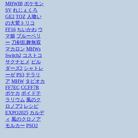
MHWIB
ポケモン
SV
れじぇくろ
GE2
TOZ
人喰い
の大鷲トリコ
FF16
ちいかわ
ウ
マ娘
ブルーベリ
ー
刀剣乱舞無双
マカロン
MHWs
Switch2
コストコ
サクナヒメ
ビル
ダーズ2
シャトレ
ーゼ
PS3
テラリ
ア
MHW
タピオカ
FF7EC
CCFF7R
ポケカ
ボイドテ
ラリウム
風のク
ロノア2
レシピ
EXPO2025
カルデ
ィ
風のクロノア
モルカー
PSO2