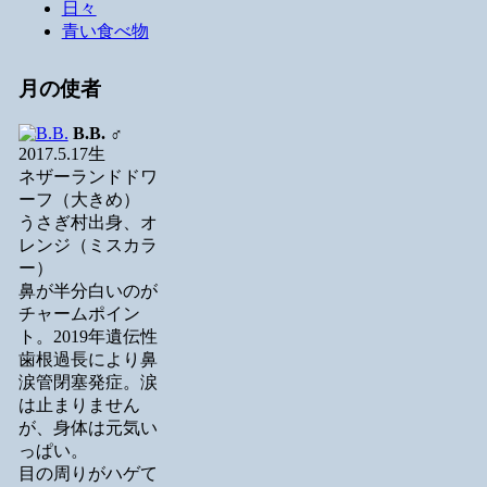
日々
青い食べ物
月の使者
B.B.
♂
2017.5.17生
ネザーランドドワ
ーフ（大きめ）
うさぎ村出身、オ
レンジ（ミスカラ
ー）
鼻が半分白いのが
チャームポイン
ト。2019年遺伝性
歯根過長により鼻
涙管閉塞発症。涙
は止まりません
が、身体は元気い
っぱい。
目の周りがハゲて