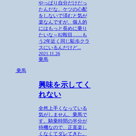
やっぱり自分だけだっ
たんだな。ケツの心配
をしないで済むと気が
楽なんですが、個人的
にはもっと長めに乗り
たいな～82鞍目……も
う2年近く同じ駈歩クラ
スにいるんだけど...
2021.11.26
乗馬
乗馬
興味を示してく
れない
全然上手くなっている
気がしません。乗馬で
す。騎乗時間の半分が
待機なので、正直楽し
くなくてダレてきた。