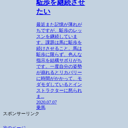
駈歩を継続させ
たい
最近また記憶が薄れが
ちですが、駈歩のレッ
スンを継続していま
す。課題は馬に駈歩を
続けさせること。馬は
駈歩に限らず、色んな
指示を結構サボりがち
です。一度自分の姿勢
が崩れるとリカバリー
に時間がかかって、モ
ダモダしているとイン
ストラクターに怒られ
ま...
2020.07.07
乗馬
スポンサーリンク
次のページ