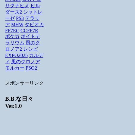
サクナヒメ
ビル
ダーズ2
シャトレ
ーゼ
PS3
テラリ
ア
MHW
タピオカ
FF7EC
CCFF7R
ポケカ
ボイドテ
ラリウム
風のク
ロノア2
レシピ
EXPO2025
カルデ
ィ
風のクロノア
モルカー
PSO2
スポンサーリンク
B.B.な日々
Ver.1.0