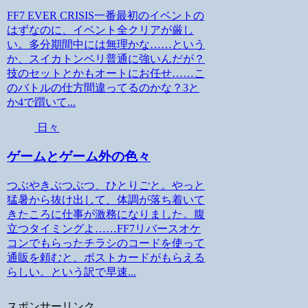
FF7 EVER CRISIS一番最初のイベントの
はずなのに、イベント全クリアが厳し
い。多分期間中には無理かな……という
か、スイカトンベリ普通に強いんだが？
技のセットとかもオートにお任せ……こ
のバトルの仕方間違ってるのかな？3と
か4で躓いて...
日々
ゲームとゲーム外の色々
つぶやきぶつぶつ、ひとりごと。やっと
猛暑から抜け出して、体調が落ち着いて
きたころに仕事が激務になりました。腹
立つタイミングよ……FF7リバースオケ
コンでもらったチラシのコードを使って
通販を頼むと、ポストカードがもらえる
らしい。という訳で早速...
スポンサーリンク