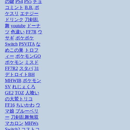
の鍵
PS4
PS5
チョ
コミント
B.B.
ポ
ケスリ
エナジー
ドリンク
刀剣乱
舞
youtube
ドーナ
ツ
色違い
FF7R
ウ
サギ
ポケポケ
Switch
PSVITA
な
めこの巣
トロフ
ィー
ポケモンGO
ポケモン
ミスド
FF7R2
スタバ
31
デトロイトBH
MHWIB
ポケモン
SV
れじぇくろ
GE2
TOZ
人喰い
の大鷲トリコ
FF16
ちいかわ
ウ
マ娘
ブルーベリ
ー
刀剣乱舞無双
マカロン
MHWs
Switch2
コストコ