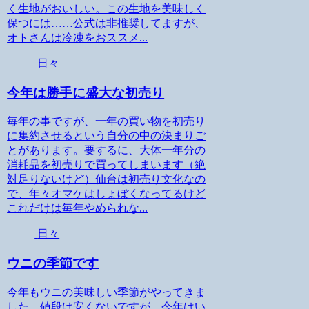
く生地がおいしい。この生地を美味しく
保つには……公式は非推奨してますが、
オトさんは冷凍をおススメ...
日々
今年は勝手に盛大な初売り
毎年の事ですが、一年の買い物を初売り
に集約させるという自分の中の決まりご
とがあります。要するに、大体一年分の
消耗品を初売りで買ってしまいます（絶
対足りないけど）仙台は初売り文化なの
で、年々オマケはしょぼくなってるけど
これだけは毎年やめられな...
日々
ウニの季節です
今年もウニの美味しい季節がやってきま
した。値段は安くないですが、今年はい