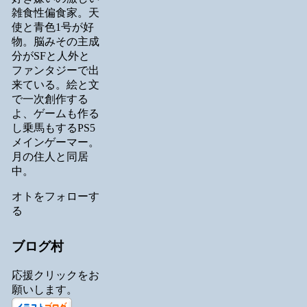
雑食性偏食家。天
使と青色1号が好
物。脳みその主成
分がSFと人外と
ファンタジーで出
来ている。絵と文
で一次創作する
よ、ゲームも作る
し乗馬もするPS5
メインゲーマー。
月の住人と同居
中。
オトをフォローす
る
ブログ村
応援クリックをお
願いします。