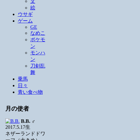
文
絵
ウサギ
ゲーム
GE
なめこ
ポケモ
ン
モンハ
ン
刀剣乱
舞
乗馬
日々
青い食べ物
月の使者
B.B.
♂
2017.5.17生
ネザーランドドワ