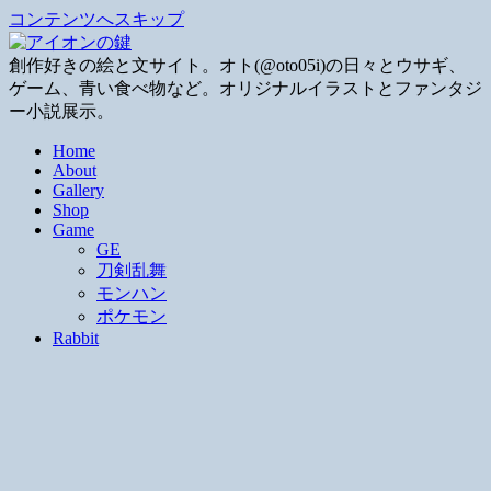
コンテンツへスキップ
創作好きの絵と文サイト。オト(@oto05i)の日々とウサギ、
ゲーム、青い食べ物など。オリジナルイラストとファンタジ
ー小説展示。
Home
About
Gallery
Shop
Game
GE
刀剣乱舞
モンハン
ポケモン
Rabbit