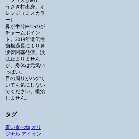
ーフ（大きめ）
うさぎ村出身、オ
レンジ（ミスカラ
ー）
鼻が半分白いのが
チャームポイン
ト。2019年遺伝性
歯根過長により鼻
涙管閉塞発症。涙
は止まりません
が、身体は元気い
っぱい。
目の周りがハゲて
いても気にしない
でください。根治
しません。
タグ
青い食べ物
オリ
ジナル
アイオン