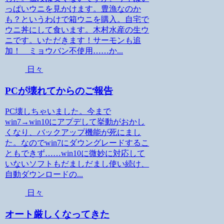
っぱいウニを見かけます。豊漁なのか
も？というわけで箱ウニを購入。自宅で
ウニ丼にして食います。木村水産の生ウ
ニです。いただきます！サーモンも追
加！ ミョウバン不使用……か...
日々
PCが壊れてからのご報告
PC壊しちゃいました。今まで
win7→win10にアプデして挙動がおかし
くなり、バックアップ機能が死にまし
た。なのでwin7にダウングレードするこ
ともできず……win10に微妙に対応して
いないソフトもだましだまし使い続け、
自動ダウンロードの...
日々
オート厳しくなってきた