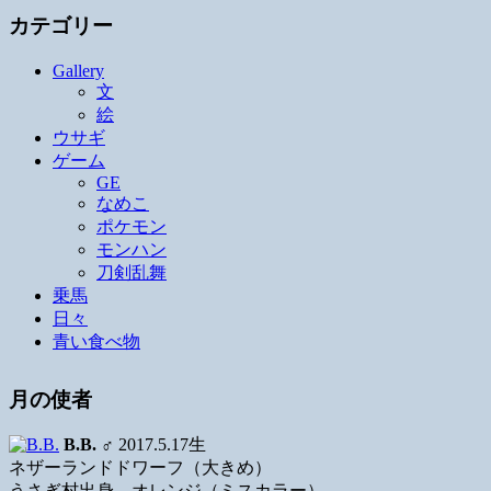
カテゴリー
Gallery
文
絵
ウサギ
ゲーム
GE
なめこ
ポケモン
モンハン
刀剣乱舞
乗馬
日々
青い食べ物
月の使者
B.B.
♂ 2017.5.17生
ネザーランドドワーフ（大きめ）
うさぎ村出身、オレンジ（ミスカラー）