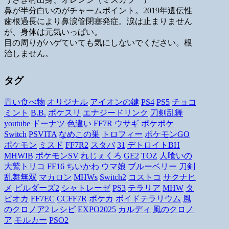
鼻が半分白いのがチャームポイント。2019年遺伝性
歯根過長により鼻涙管閉塞発症。涙は止まりません
が、身体は元気いっぱい。
目の周りがハゲていても気にしないでください。根
治しません。
タグ
青い食べ物
オリジナル
アイオンの鍵
PS4
PS5
チョコ
ミント
B.B.
ポケスリ
エナジードリンク
刀剣乱舞
youtube
ドーナツ
色違い
FF7R
ウサギ
ポケポケ
Switch
PSVITA
なめこの巣
トロフィー
ポケモンGO
ポケモン
ミスド
FF7R2
スタバ
31
デトロイトBH
MHWIB
ポケモンSV
れじぇくろ
GE2
TOZ
人喰いの
大鷲トリコ
FF16
ちいかわ
ウマ娘
ブルーベリー
刀剣
乱舞無双
マカロン
MHWs
Switch2
コストコ
サクナヒ
メ
ビルダーズ2
シャトレーゼ
PS3
テラリア
MHW
タ
ピオカ
FF7EC
CCFF7R
ポケカ
ボイドテラリウム
風
のクロノア2
レシピ
EXPO2025
カルディ
風のクロノ
ア
モルカー
PSO2