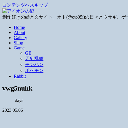
コンテンツへスキップ
創作好きの絵と文サイト。オト(@oto05i)の日々とウサ
Home
About
Gallery
Shop
Game
GE
刀剣乱舞
モンハン
ポケモン
Rabbit
vwg5nuhk
days
2023.05.06