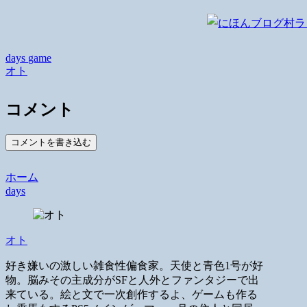
days
game
オト
コメント
コメントを書き込む
ホーム
days
オト
好き嫌いの激しい雑食性偏食家。天使と青色1号が好
物。脳みその主成分がSFと人外とファンタジーで出
来ている。絵と文で一次創作するよ、ゲームも作る