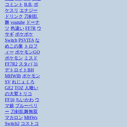
コミント
B.B.
ポ
ケスリ
エナジー
ドリンク
刀剣乱
舞
youtube
ドーナ
ツ
色違い
FF7R
ウ
サギ
ポケポケ
Switch
PSVITA
な
めこの巣
トロフ
ィー
ポケモンGO
ポケモン
ミスド
FF7R2
スタバ
31
デトロイトBH
MHWIB
ポケモン
SV
れじぇくろ
GE2
TOZ
人喰い
の大鷲トリコ
FF16
ちいかわ
ウ
マ娘
ブルーベリ
ー
刀剣乱舞無双
マカロン
MHWs
Switch2
コストコ