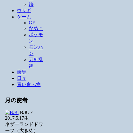
絵
ウサギ
ゲーム
GE
なめこ
ポケモ
ン
モンハ
ン
刀剣乱
舞
乗馬
日々
青い食べ物
月の使者
B.B.
♂
2017.5.17生
ネザーランドドワ
ーフ（大きめ）