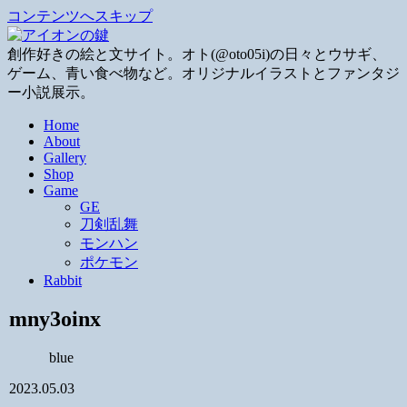
コンテンツへスキップ
創作好きの絵と文サイト。オト(@oto05i)の日々とウサギ、
ゲーム、青い食べ物など。オリジナルイラストとファンタジ
ー小説展示。
Home
About
Gallery
Shop
Game
GE
刀剣乱舞
モンハン
ポケモン
Rabbit
mny3oinx
blue
2023.05.03