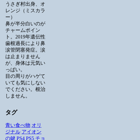
うさぎ村出身、オ
レンジ（ミスカラ
ー）
鼻が半分白いのが
チャームポイン
ト。2019年遺伝性
歯根過長により鼻
涙管閉塞発症。涙
は止まりません
が、身体は元気い
っぱい。
目の周りがハゲて
いても気にしない
でください。根治
しません。
タグ
青い食べ物
オリ
ジナル
アイオン
の鍵
PS4
PS5
チョ