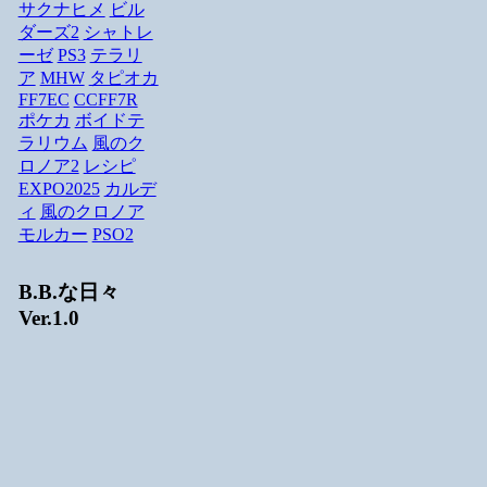
サクナヒメ
ビル
ダーズ2
シャトレ
ーゼ
PS3
テラリ
ア
MHW
タピオカ
FF7EC
CCFF7R
ポケカ
ボイドテ
ラリウム
風のク
ロノア2
レシピ
EXPO2025
カルデ
ィ
風のクロノア
モルカー
PSO2
B.B.な日々
Ver.1.0