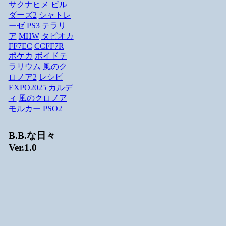
サクナヒメ
ビル
ダーズ2
シャトレ
ーゼ
PS3
テラリ
ア
MHW
タピオカ
FF7EC
CCFF7R
ポケカ
ボイドテ
ラリウム
風のク
ロノア2
レシピ
EXPO2025
カルデ
ィ
風のクロノア
モルカー
PSO2
B.B.な日々
Ver.1.0