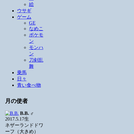
絵
ウサギ
ゲーム
GE
なめこ
ポケモ
ン
モンハ
ン
刀剣乱
舞
乗馬
日々
青い食べ物
月の使者
B.B.
♂
2017.5.17生
ネザーランドドワ
ーフ（大きめ）