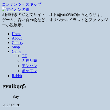
コンテンツへスキップ
創作好きの絵と文サイト。オト(@oto05i)の日々とウサギ、
ゲーム、青い食べ物など。オリジナルイラストとファンタジ
ー小説展示。
Home
About
Gallery
Shop
Game
GE
刀剣乱舞
モンハン
ポケモン
Rabbit
gvuikqq5
days
2023.05.26