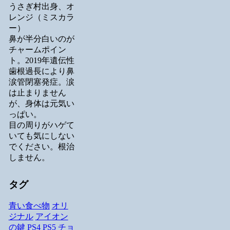
うさぎ村出身、オ
レンジ（ミスカラ
ー）
鼻が半分白いのが
チャームポイン
ト。2019年遺伝性
歯根過長により鼻
涙管閉塞発症。涙
は止まりません
が、身体は元気い
っぱい。
目の周りがハゲて
いても気にしない
でください。根治
しません。
タグ
青い食べ物
オリ
ジナル
アイオン
の鍵
PS4
PS5
チョ