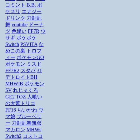
コミント
B.B.
ポ
ケスリ
エナジー
ドリンク
刀剣乱
舞
youtube
ドーナ
ツ
色違い
FF7R
ウ
サギ
ポケポケ
Switch
PSVITA
な
めこの巣
トロフ
ィー
ポケモンGO
ポケモン
ミスド
FF7R2
スタバ
31
デトロイトBH
MHWIB
ポケモン
SV
れじぇくろ
GE2
TOZ
人喰い
の大鷲トリコ
FF16
ちいかわ
ウ
マ娘
ブルーベリ
ー
刀剣乱舞無双
マカロン
MHWs
Switch2
コストコ