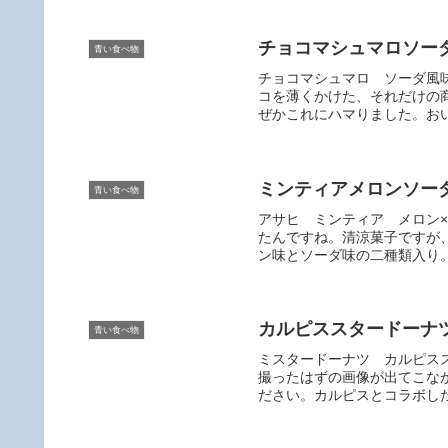
チョコマシュマロソー
青い食べ物
チョコマシュマロ ソーダ風
コを薄くかけた、それだけの
ぜかこれにハマりました。おい
ミンティアメロンソー
青い食べ物
アサヒ ミンティア メロン
たんですね。清涼菓子ですが
ン味とソーダ味の二種類入り。
カルピススタードーナ
青い食べ物
ミスタードーナツ カルピス
撮ったはずの画像が出てこな
ださい。カルピスとコラボした