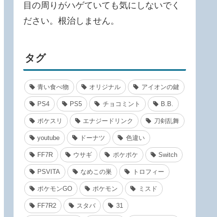
目の周りがハゲていても気にしないでく
ださい。根治しません。
タグ
青い食べ物
オリジナル
アイオンの鍵
PS4
PS5
チョコミント
B.B.
ポケスリ
エナジードリンク
刀剣乱舞
youtube
ドーナツ
色違い
FF7R
ウサギ
ポケポケ
Switch
PSVITA
なめこの巣
トロフィー
ポケモンGO
ポケモン
ミスド
FF7R2
スタバ
31