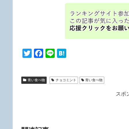
T
F
Li
H
wi
a
n
at
tt
c
e
e
er
e
n
青い食べ物
チョコミント
青い食べ物
b
a
スポ
o
o
k