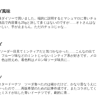
ダ風味
味ダイソーで買いました。端的に説明するとマシュマロに青いチョ
商品で内容量も25gと決して多くはないのですが……オトさんはな
しい、手が止まらん。ただのチョコじゃな...
ダ
×ソーダ一目見てミンティアだと気づかなかった……こんなの出て
、フルーツ味などのミントじゃないミンティア系が好きです。メロ
色は控えめ。着色料はメロン味ソーダ味共に...
ツ
スタードーナツ ソーダ食べたのは確かだけど、かなり昔なうえに
かったので……再販希望のための記事作成です。またコラボしてく
ミスドが出した青いドーナツです。劇的に青...