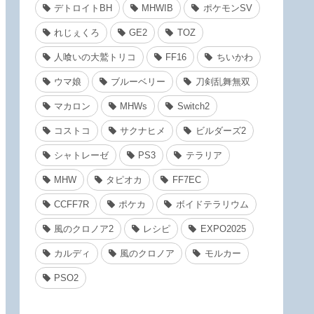
デトロイトBH
MHWIB
ポケモンSV
れじぇくろ
GE2
TOZ
人喰いの大鷲トリコ
FF16
ちいかわ
ウマ娘
ブルーベリー
刀剣乱舞無双
マカロン
MHWs
Switch2
コストコ
サクナヒメ
ビルダーズ2
シャトレーゼ
PS3
テラリア
MHW
タピオカ
FF7EC
CCFF7R
ポケカ
ボイドテラリウム
風のクロノア2
レシピ
EXPO2025
カルディ
風のクロノア
モルカー
PSO2