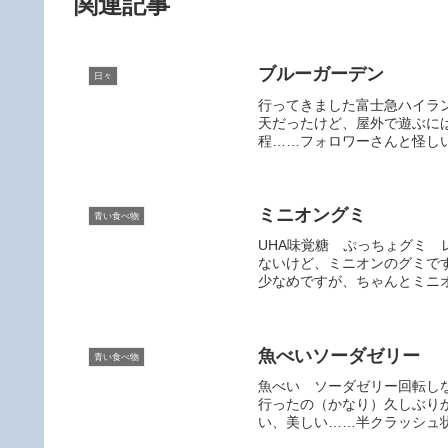
関連記事
ブルーガーデン
日々
行ってきました富士急ハイラ
天だったけど、屋外で遊ぶに
程……フォロワーさんと怪しい
ミニオングミ
青い食べ物
UHA味覚糖 ぷっちょグミ
ないけど、ミニオンのグミで
少なめですが、ちゃんとミニオ
魚べいソーダゼリー
青い食べ物
魚べい ソーダゼリー回転し
行ったの（かなり）久しぶり
い、美しい……半クラッシュ状