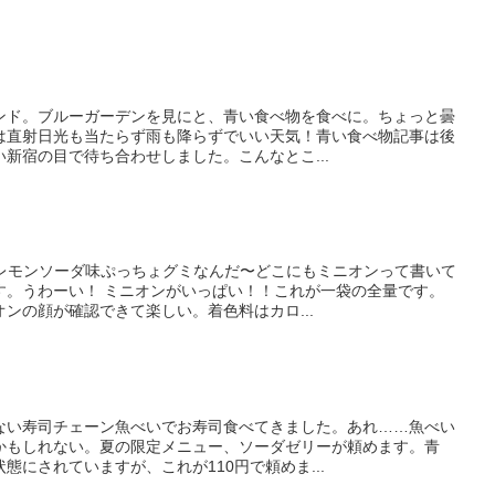
ンド。ブルーガーデンを見にと、青い食べ物を食べに。ちょっと曇
は直射日光も当たらず雨も降らずでいい天気！青い食べ物記事は後
新宿の目で待ち合わせしました。こんなとこ...
 レモンソーダ味ぷっちょグミなんだ〜どこにもミニオンって書いて
す。うわーい！ ミニオンがいっぱい！！これが一袋の全量です。
ンの顔が確認できて楽しい。着色料はカロ...
ない寿司チェーン魚べいでお寿司食べてきました。あれ……魚べい
かもしれない。夏の限定メニュー、ソーダゼリーが頼めます。青
態にされていますが、これが110円で頼めま...