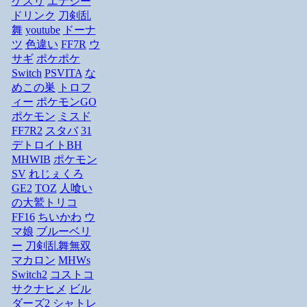
ケスリ
エナジー
ドリンク
刀剣乱
舞
youtube
ドーナ
ツ
色違い
FF7R
ウ
サギ
ポケポケ
Switch
PSVITA
な
めこの巣
トロフ
ィー
ポケモンGO
ポケモン
ミスド
FF7R2
スタバ
31
デトロイトBH
MHWIB
ポケモン
SV
れじぇくろ
GE2
TOZ
人喰い
の大鷲トリコ
FF16
ちいかわ
ウ
マ娘
ブルーベリ
ー
刀剣乱舞無双
マカロン
MHWs
Switch2
コストコ
サクナヒメ
ビル
ダーズ2
シャトレ