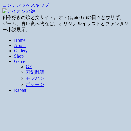
コンテンツへスキップ
創作好きの絵と文サイト。オト(@oto05i)の日々とウサギ、
ゲーム、青い食べ物など。オリジナルイラストとファンタジ
ー小説展示。
Home
About
Gallery
Shop
Game
GE
刀剣乱舞
モンハン
ポケモン
Rabbit