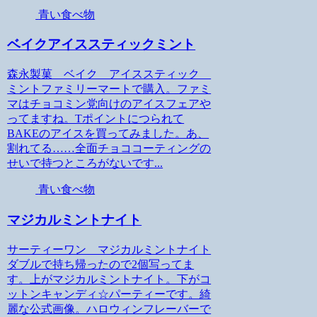
青い食べ物
ベイクアイススティックミント
森永製菓 ベイク アイススティック
ミントファミリーマートで購入。ファミ
マはチョコミン党向けのアイスフェアや
ってますね。Tポイントにつられて
BAKEのアイスを買ってみました。あ、
割れてる……全面チョココーティングの
せいで持つところがないです...
青い食べ物
マジカルミントナイト
サーティーワン マジカルミントナイト
ダブルで持ち帰ったので2個写ってま
す。上がマジカルミントナイト。下がコ
ットンキャンディ☆パーティーです。綺
麗な公式画像。ハロウィンフレーバーで