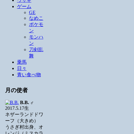
ウサギ
ゲーム
GE
なめこ
ポケモ
ン
モンハ
ン
刀剣乱
舞
乗馬
日々
青い食べ物
月の使者
B.B.
♂
2017.5.17生
ネザーランドドワ
ーフ（大きめ）
うさぎ村出身、オ
レンジ（ミスカラ