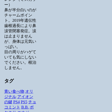
ー）
鼻が半分白いのが
チャームポイン
ト。2019年遺伝性
歯根過長により鼻
涙管閉塞発症。涙
は止まりません
が、身体は元気い
っぱい。
目の周りがハゲて
いても気にしない
でください。根治
しません。
タグ
青い食べ物
オリ
ジナル
アイオン
の鍵
PS4
PS5
チョ
コミント
B.B.
ポ