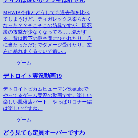
MHWIB今作とどうしても過去作を比べ
てしまうけど、ティガレックス柔らかく
なった？？そこそこの防具ですが、即死
級の攻撃が少なくなってる……気がす
る。昔は股下の謎空間にひかれたり、爪
に当たっただけでダメージ受けたり、左
右に暴れまくるせいで追い...
ゲーム
デトロイト実況動画19
デトロイトビカムヒューマンYoutubeで
やってるゲーム実況の動画です。楽しい
楽しい風俗店パート。やっぱりコナー編
は楽しいですね。
ゲーム
どう見ても定員オーバーですわ