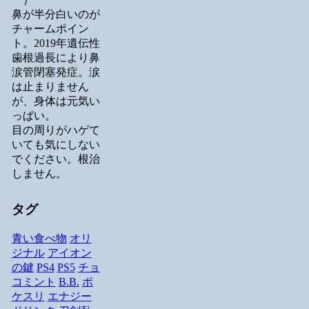
鼻が半分白いのが
チャームポイン
ト。2019年遺伝性
歯根過長により鼻
涙管閉塞発症。涙
は止まりません
が、身体は元気い
っぱい。
目の周りがハゲて
いても気にしない
でください。根治
しません。
タグ
青い食べ物
オリ
ジナル
アイオン
の鍵
PS4
PS5
チョ
コミント
B.B.
ポ
ケスリ
エナジー