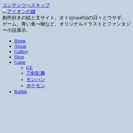
コンテンツへスキップ
創作好きの絵と文サイト。オト(@oto05i)の日々とウサギ、
ゲーム、青い食べ物など。オリジナルイラストとファンタジ
ー小説展示。
Home
About
Gallery
Shop
Game
GE
刀剣乱舞
モンハン
ポケモン
Rabbit