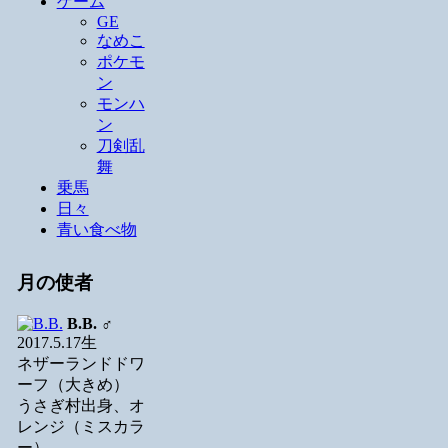
ゲーム
GE
なめこ
ポケモ
ン
モンハ
ン
刀剣乱
舞
乗馬
日々
青い食べ物
月の使者
B.B.
♂
2017.5.17生
ネザーランドドワ
ーフ（大きめ）
うさぎ村出身、オ
レンジ（ミスカラ
ー）