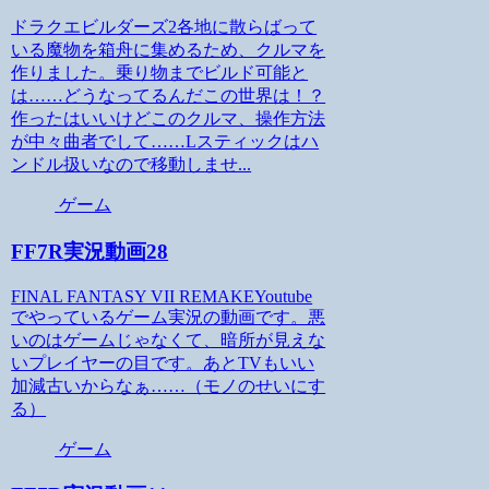
ドラクエビルダーズ2各地に散らばって
いる魔物を箱舟に集めるため、クルマを
作りました。乗り物までビルド可能と
は……どうなってるんだこの世界は！？
作ったはいいけどこのクルマ、操作方法
が中々曲者でして……Lスティックはハ
ンドル扱いなので移動しませ...
ゲーム
FF7R実況動画28
FINAL FANTASY VII REMAKEYoutube
でやっているゲーム実況の動画です。悪
いのはゲームじゃなくて、暗所が見えな
いプレイヤーの目です。あとTVもいい
加減古いからなぁ……（モノのせいにす
る）
ゲーム