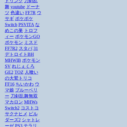
ドリンク
刀剣乱
舞
youtube
ドーナ
ツ
色違い
FF7R
ウ
サギ
ポケポケ
Switch
PSVITA
な
めこの巣
トロフ
ィー
ポケモンGO
ポケモン
ミスド
FF7R2
スタバ
31
デトロイトBH
MHWIB
ポケモン
SV
れじぇくろ
GE2
TOZ
人喰い
の大鷲トリコ
FF16
ちいかわ
ウ
マ娘
ブルーベリ
ー
刀剣乱舞無双
マカロン
MHWs
Switch2
コストコ
サクナヒメ
ビル
ダーズ2
シャトレ
ーゼ
PS3
テラリ