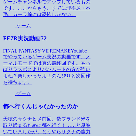
ゲームチャンネルでアップしているもの
です。ここからもう、すでに理不尽・不
毛。カーラ編には恐怖しかない。
ゲーム
FF7R実況動画72
FINAL FANTASY VII REMAKEYoutube
でやっているゲーム実況の動画です。ノ
ーマルモードでは真の最終回です。やっ
ぱりラスボスよりバハムートの方が強い
よね？楽しかったよ！のんびりと次回作
を待ちます。
ゲーム
都へ行くんじゃなかったのか
天穂のサクナヒメ前回、偽ブランド米を
取り締まるために都へ行く！……と息巻
いていましたが、どうやらサクナの能力