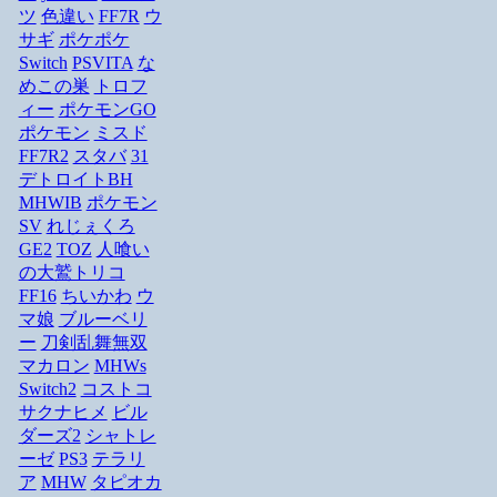
ツ
色違い
FF7R
ウ
サギ
ポケポケ
Switch
PSVITA
な
めこの巣
トロフ
ィー
ポケモンGO
ポケモン
ミスド
FF7R2
スタバ
31
デトロイトBH
MHWIB
ポケモン
SV
れじぇくろ
GE2
TOZ
人喰い
の大鷲トリコ
FF16
ちいかわ
ウ
マ娘
ブルーベリ
ー
刀剣乱舞無双
マカロン
MHWs
Switch2
コストコ
サクナヒメ
ビル
ダーズ2
シャトレ
ーゼ
PS3
テラリ
ア
MHW
タピオカ