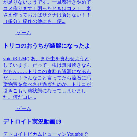
が足りないようです。一旦都行きやめて
コメ作ります！困ったときはコメ！ 米
さえ作っておけばサクナは負けない！！
（多分）稲作の他にも、便...
ゲーム
トリコのおうちが綺麗になったよ
void tRrLM();あ、また虫を食わせようと
しています。だって、虫は無限湧きなん
だもん……トリコの食料も資源になるん
だ……！そんなこと言ってたら流石に汚
染物質を食べさせ過ぎたのか、トリコが
引きこもり繭状態になってしまいまし
た。何だコレ...
ゲーム
デトロイト実況動画19
デトロイトビカムヒューマンYoutubeで