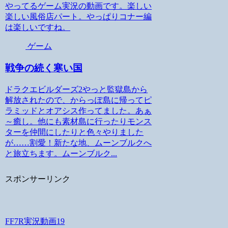
やってるゲーム実況の動画です。楽しい
楽しい風俗店パート。やっぱりコナー編
は楽しいですね。
ゲーム
戦争の続く寒い国
ドラクエビルダーズ2やっと監獄島から
解放されたので、からっぽ島に帰ってピ
ラミッドとオアシス作ってました。あぁ
～癒し。他にも素材島に行ったりモンス
ターを仲間にしたりと色々やりました
が……割愛！新たな地、ムーンブルクへ
と旅立ちます。ムーンブルク...
スポンサーリンク
FF7R実況動画19