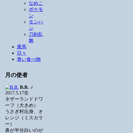
なめこ
ポケモ
ン
モンハ
ン
刀剣乱
舞
乗馬
日々
青い食べ物
月の使者
B.B.
♂
2017.5.17生
ネザーランドドワ
ーフ（大きめ）
うさぎ村出身、オ
レンジ（ミスカラ
ー）
鼻が半分白いのが