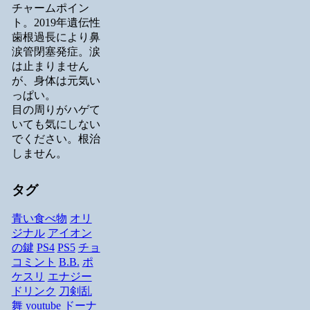
チャームポイン
ト。2019年遺伝性
歯根過長により鼻
涙管閉塞発症。涙
は止まりません
が、身体は元気い
っぱい。
目の周りがハゲて
いても気にしない
でください。根治
しません。
タグ
青い食べ物
オリ
ジナル
アイオン
の鍵
PS4
PS5
チョ
コミント
B.B.
ポ
ケスリ
エナジー
ドリンク
刀剣乱
舞
youtube
ドーナ