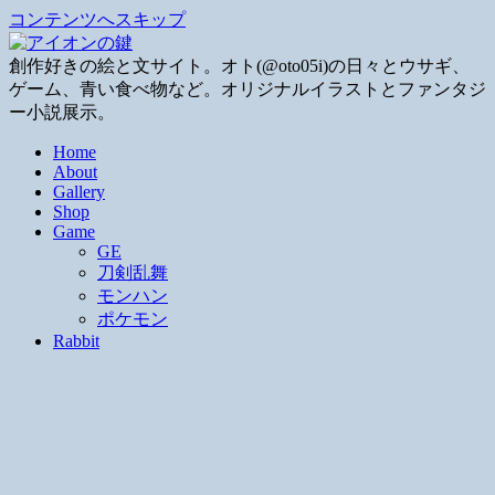
コンテンツへスキップ
創作好きの絵と文サイト。オト(@oto05i)の日々とウサギ、
ゲーム、青い食べ物など。オリジナルイラストとファンタジ
ー小説展示。
Home
About
Gallery
Shop
Game
GE
刀剣乱舞
モンハン
ポケモン
Rabbit