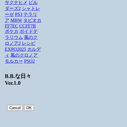
サクナヒメ
ビル
ダーズ2
シャトレ
ーゼ
PS3
テラリ
ア
MHW
タピオカ
FF7EC
CCFF7R
ポケカ
ボイドテ
ラリウム
風のク
ロノア2
レシピ
EXPO2025
カルデ
ィ
風のクロノア
モルカー
PSO2
B.B.な日々
Ver.1.0