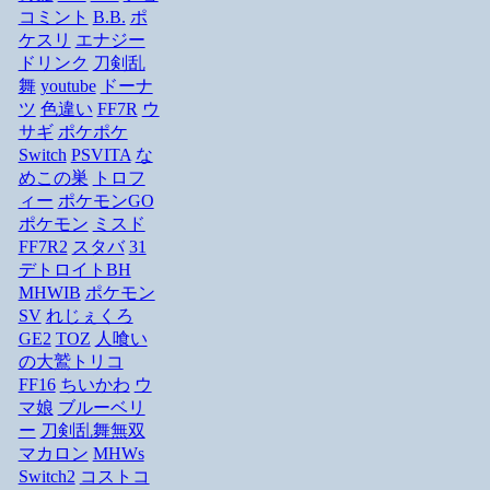
コミント
B.B.
ポ
ケスリ
エナジー
ドリンク
刀剣乱
舞
youtube
ドーナ
ツ
色違い
FF7R
ウ
サギ
ポケポケ
Switch
PSVITA
な
めこの巣
トロフ
ィー
ポケモンGO
ポケモン
ミスド
FF7R2
スタバ
31
デトロイトBH
MHWIB
ポケモン
SV
れじぇくろ
GE2
TOZ
人喰い
の大鷲トリコ
FF16
ちいかわ
ウ
マ娘
ブルーベリ
ー
刀剣乱舞無双
マカロン
MHWs
Switch2
コストコ