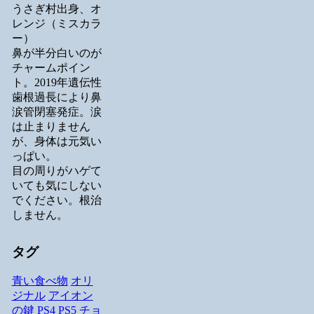
うさぎ村出身、オ
レンジ（ミスカラ
ー）
鼻が半分白いのが
チャームポイン
ト。2019年遺伝性
歯根過長により鼻
涙管閉塞発症。涙
は止まりません
が、身体は元気い
っぱい。
目の周りがハゲて
いても気にしない
でください。根治
しません。
タグ
青い食べ物
オリ
ジナル
アイオン
の鍵
PS4
PS5
チョ