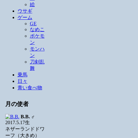
絵
ウサギ
ゲーム
GE
なめこ
ポケモ
ン
モンハ
ン
刀剣乱
舞
乗馬
日々
青い食べ物
月の使者
B.B.
♂
2017.5.17生
ネザーランドドワ
ーフ（大きめ）