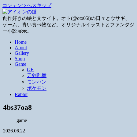
コンテンツへスキップ
創作好きの絵と文サイト。オト(@oto05i)の日々とウサギ、
ゲーム、青い食べ物など。オリジナルイラストとファンタジ
ー小説展示。
Home
About
Gallery
Shop
Game
GE
刀剣乱舞
モンハン
ポケモン
Rabbit
4bs37oa8
game
2026.06.22