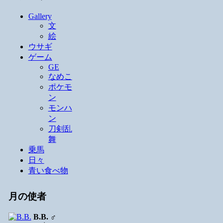
Gallery
文
絵
ウサギ
ゲーム
GE
なめこ
ポケモ
ン
モンハ
ン
刀剣乱
舞
乗馬
日々
青い食べ物
月の使者
B.B.
♂