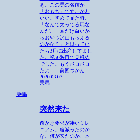
あ、この馬の名前が
「おもち」です。かわ
いい。初めて見た時、
「なんて太ってる馬な
んだ、一頭だけ白いか
らおやつ沢山もらえる
のかな？」と思ってい
たら3月に出産してまし
た。祝50鞍目で見極め
でした。もうボロボロ
だよ……前回つかん...
2020.03.07
乗馬
乗馬
突然来た
前かき要求が凄いミレ
ニアム。腹減ったのか
な。何が来たのか、本