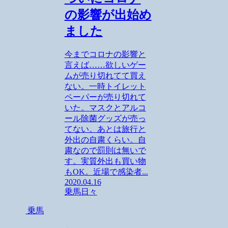
の影響が出始め
ました
今までコロナの影響と
言えば……欲しいゲー
ムが売り切れてて買え
ない。一時トイレット
ペーパーが売り切れて
いた。マスクとアルコ
ール除菌グッズが売っ
てない。あとは旅行と
外出の自粛くらい。自
粛なので罰則は無いで
す。実質外出も買い物
もOK。近場で感染者...
2020.04.16
乗馬
日々
乗馬