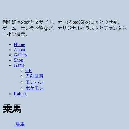
創作好きの絵と文サイト。オト(@oto05i)の日々とウサギ、
ゲーム、青い食べ物など。オリジナルイラストとファンタジ
ー小説展示。
Home
About
Gallery
Shop
Game
GE
刀剣乱舞
モンハン
ポケモン
Rabbit
乗馬
乗馬