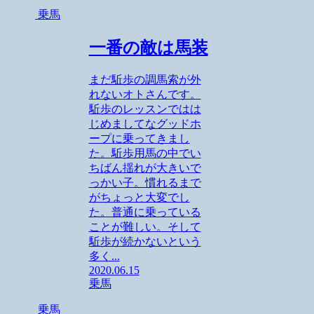
乗馬
一番の敵は馬装
まだ駈歩の調馬索が外
れないオトさんです。
駈歩のレッスンではは
じめましてなグッドホ
ープに乗ってきまし
た。駈歩用馬の中でい
ちばん揺れが大きいで
っかい子。慣れるまで
がちょっと大変でし
た。普通に乗っている
ことが難しい。そして
駈歩が続かないという
多く...
2020.06.15
乗馬
乗馬