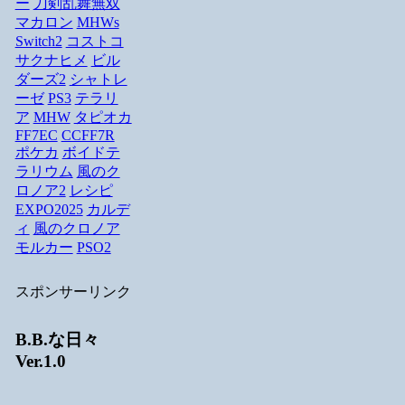
ー
刀剣乱舞無双
マカロン
MHWs
Switch2
コストコ
サクナヒメ
ビル
ダーズ2
シャトレ
ーゼ
PS3
テラリ
ア
MHW
タピオカ
FF7EC
CCFF7R
ポケカ
ボイドテ
ラリウム
風のク
ロノア2
レシピ
EXPO2025
カルデ
ィ
風のクロノア
モルカー
PSO2
スポンサーリンク
B.B.な日々
Ver.1.0