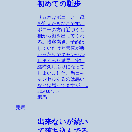
初めての駈歩
サムネはポニーと一歳
を迎えたきなこです。
ポニーの方は近づくと
柵から顔を出してくれ
る。接客満点。予約は
していたけど天候が悪
かったりでキャンセル
しまくった結果、実は
結構久しぶりになって
しまいました。当日キ
ャンセルするのは悪い
なとは思ってますが、...
2020.04.15
乗馬
乗馬
出来ないが続い
て落ち込んでる