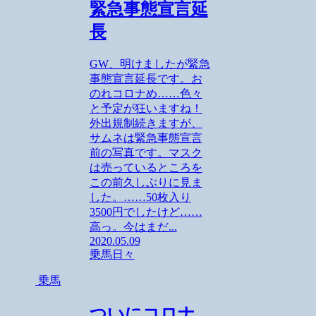
緊急事態宣言延
長
GW、明けましたが緊急
事態宣言延長です。お
のれコロナめ……色々
と予定が狂いますね！
外出規制続きますが、
サムネは緊急事態宣言
前の写真です。マスク
は売っているところを
この前久しぶりに見ま
した。……50枚入り
3500円でしたけど……
高っ。今はまだ...
2020.05.09
乗馬
日々
乗馬
ついにコロナ