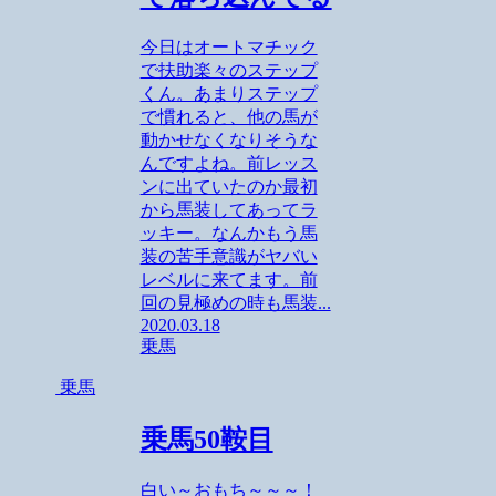
今日はオートマチック
で扶助楽々のステップ
くん。あまりステップ
で慣れると、他の馬が
動かせなくなりそうな
んですよね。前レッス
ンに出ていたのか最初
から馬装してあってラ
ッキー。なんかもう馬
装の苦手意識がヤバい
レベルに来てます。前
回の見極めの時も馬装...
2020.03.18
乗馬
乗馬
乗馬50鞍目
白い～おもち～～～！