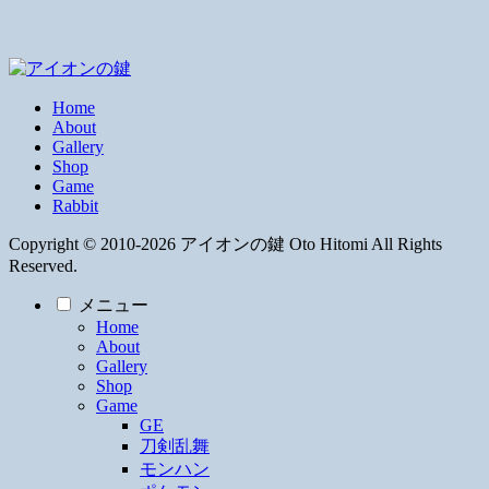
Home
About
Gallery
Shop
Game
Rabbit
Copyright © 2010-2026 アイオンの鍵 Oto Hitomi All Rights
Reserved.
メニュー
Home
About
Gallery
Shop
Game
GE
刀剣乱舞
モンハン