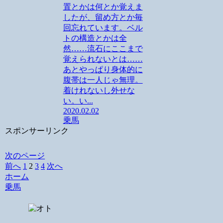
置とかは何とか覚えま
したが、留め方とか毎
回忘れています。ベル
トの構造とかは全
然……流石にここまで
覚えられないとは……
あとやっぱり身体的に
腹帯は一人じゃ無理。
着けれないし外せな
い。い...
2020.02.02
乗馬
スポンサーリンク
次のページ
前へ
1
2
3
4
次へ
ホーム
乗馬