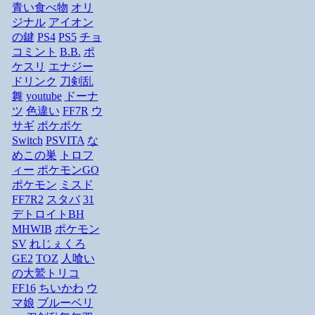
青い食べ物
オリ
ジナル
アイオン
の鍵
PS4
PS5
チョ
コミント
B.B.
ポ
ケスリ
エナジー
ドリンク
刀剣乱
舞
youtube
ドーナ
ツ
色違い
FF7R
ウ
サギ
ポケポケ
Switch
PSVITA
な
めこの巣
トロフ
ィー
ポケモンGO
ポケモン
ミスド
FF7R2
スタバ
31
デトロイトBH
MHWIB
ポケモン
SV
れじぇくろ
GE2
TOZ
人喰い
の大鷲トリコ
FF16
ちいかわ
ウ
マ娘
ブルーベリ