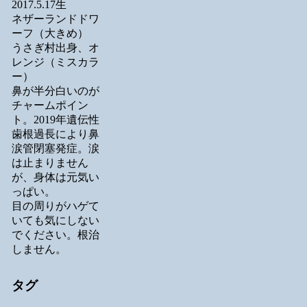
2017.5.17生
ネザーランドドワ
ーフ（大きめ）
うさぎ村出身、オ
レンジ（ミスカラ
ー）
鼻が半分白いのが
チャームポイン
ト。2019年遺伝性
歯根過長により鼻
涙管閉塞発症。涙
は止まりません
が、身体は元気い
っぱい。
目の周りがハゲて
いても気にしない
でください。根治
しません。
タグ