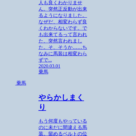
人も良くわかりませ
ん。突然正反動が出来
るようになりました。
なぜだ、相変わらず良
くわからないです。で
も出来てるって言われ
た、突然言われまし
た。そ、そうか……ち
なみに馬装は相変わら
ずで...
2020.03.01
乗馬
乗馬
やらかしまく
り
もう何度もやっている
のに未だに間違える馬
装。留めるベルトの位