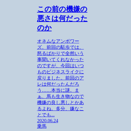
この前の機嫌の
悪さは何だった
のか
オネムなアンボワー
ズ。前回の駈歩では、
怒るばかりで全然いう
事聞いてくれなかった
のですが、今回はいつ
ものビジネスライクに
戻りました。前回のア
レは何だったんだろ
う……本当に謎。ま
ぁ、馬も生き物なので
機嫌の良し悪しとかあ
るよね。多分、嫌なこ
とでも...
2020.06.24
乗馬