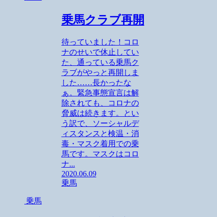
乗馬クラブ再開
待っていました！コロ
ナのせいで休止してい
た、通っている乗馬ク
ラブがやっと再開しま
した……長かったな
ぁ。緊急事態宣言は解
除されても、コロナの
脅威は続きます。とい
う訳で、ソーシャルデ
ィスタンスと検温・消
毒・マスク着用での乗
馬です。マスクはコロ
ナ...
2020.06.09
乗馬
乗馬