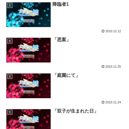
降臨者1
文
2010.12.12
「思案」
文
2010.11.25
「庭園にて」
文
2010.11.24
「双子が生まれた日」
文