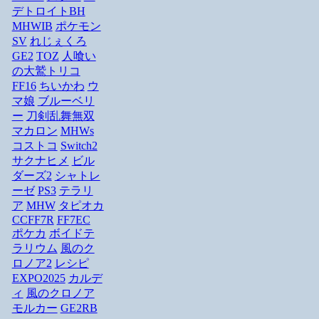
デトロイトBH
MHWIB
ポケモン
SV
れじぇくろ
GE2
TOZ
人喰い
の大鷲トリコ
FF16
ちいかわ
ウ
マ娘
ブルーベリ
ー
刀剣乱舞無双
マカロン
MHWs
コストコ
Switch2
サクナヒメ
ビル
ダーズ2
シャトレ
ーゼ
PS3
テラリ
ア
MHW
タピオカ
CCFF7R
FF7EC
ポケカ
ボイドテ
ラリウム
風のク
ロノア2
レシピ
EXPO2025
カルデ
ィ
風のクロノア
モルカー
GE2RB