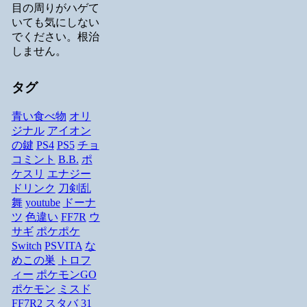
目の周りがハゲて
いても気にしない
でください。根治
しません。
タグ
青い食べ物
オリ
ジナル
アイオン
の鍵
PS4
PS5
チョ
コミント
B.B.
ポ
ケスリ
エナジー
ドリンク
刀剣乱
舞
youtube
ドーナ
ツ
色違い
FF7R
ウ
サギ
ポケポケ
Switch
PSVITA
な
めこの巣
トロフ
ィー
ポケモンGO
ポケモン
ミスド
FF7R2
スタバ
31