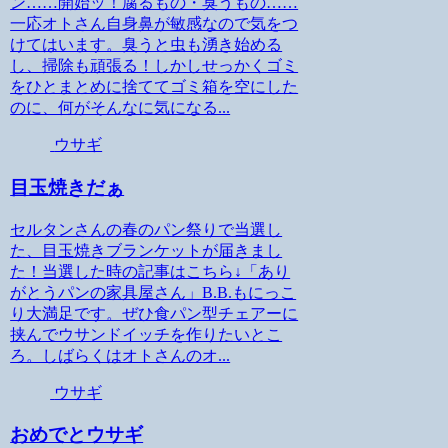
ン……開始ッ！腐るもの・臭うもの……
一応オトさん自身鼻が敏感なので気をつ
けてはいます。臭うと虫も湧き始める
し、掃除も頑張る！しかしせっかくゴミ
をひとまとめに捨ててゴミ箱を空にした
のに、何がそんなに気になる...
ウサギ
目玉焼きだぁ
セルタンさんの春のパン祭りで当選し
た、目玉焼きブランケットが届きまし
た！当選した時の記事はこちら↓「あり
がとうパンの家具屋さん」B.B.もにっこ
り大満足です。ぜひ食パン型チェアーに
挟んでウサンドイッチを作りたいとこ
ろ。しばらくはオトさんのオ...
ウサギ
おめでとウサギ