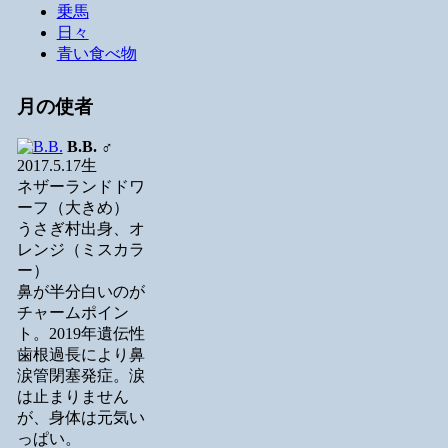
乗馬
日々
青い食べ物
月の使者
B.B.
♂
2017.5.17生
ネザーランドドワ
ーフ（大きめ）
うさぎ村出身、オ
レンジ（ミスカラ
ー）
鼻が半分白いのが
チャームポイン
ト。2019年遺伝性
歯根過長により鼻
涙管閉塞発症。涙
は止まりません
が、身体は元気い
っぱい。