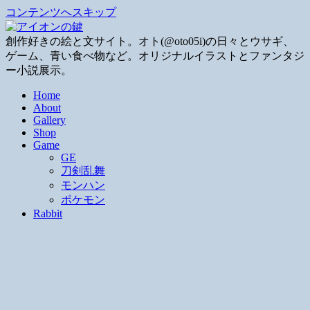
コンテンツへスキップ
創作好きの絵と文サイト。オト(@oto05i)の日々とウサギ、
ゲーム、青い食べ物など。オリジナルイラストとファンタジ
ー小説展示。
Home
About
Gallery
Shop
Game
GE
刀剣乱舞
モンハン
ポケモン
Rabbit