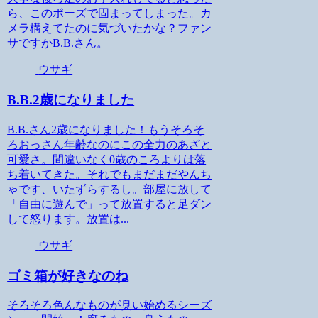
ら、このポーズで固まってしまった。カ
メラ構えてたのに気づいたかな？ファン
サですかB.B.さん。
ウサギ
B.B.2歳になりました
B.B.さん2歳になりました！もうそろそ
ろおっさん年齢なのにこの全力のあざと
可愛さ。間違いなく0歳のころよりは落
ち着いてきた。それでもまだまだやんち
ゃです、いたずらするし。部屋に放して
「自由に遊んで」って放置すると足ダン
して怒ります。放置は...
ウサギ
ゴミ箱が好きなのね
そろそろ色んなものが臭い始めるシーズ