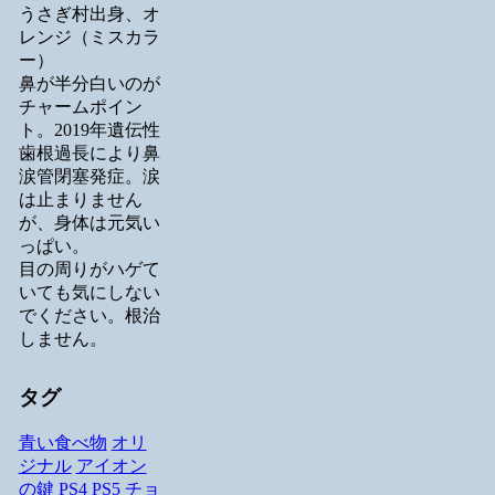
うさぎ村出身、オ
レンジ（ミスカラ
ー）
鼻が半分白いのが
チャームポイン
ト。2019年遺伝性
歯根過長により鼻
涙管閉塞発症。涙
は止まりません
が、身体は元気い
っぱい。
目の周りがハゲて
いても気にしない
でください。根治
しません。
タグ
青い食べ物
オリ
ジナル
アイオン
の鍵
PS4
PS5
チョ