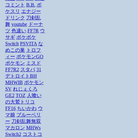
コミント
B.B.
ポ
ケスリ
エナジー
ドリンク
刀剣乱
舞
youtube
ドーナ
ツ
色違い
FF7R
ウ
サギ
ポケポケ
Switch
PSVITA
な
めこの巣
トロフ
ィー
ポケモンGO
ポケモン
ミスド
FF7R2
スタバ
31
デトロイトBH
MHWIB
ポケモン
SV
れじぇくろ
GE2
TOZ
人喰い
の大鷲トリコ
FF16
ちいかわ
ウ
マ娘
ブルーベリ
ー
刀剣乱舞無双
マカロン
MHWs
Switch2
コストコ