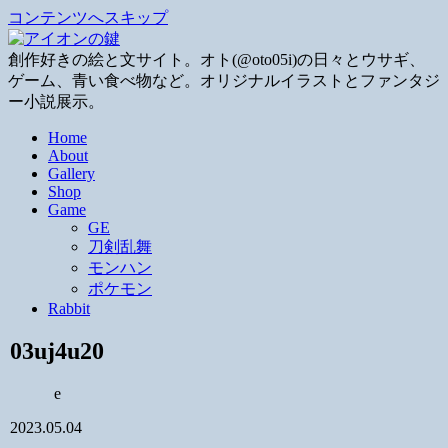
コンテンツへスキップ
創作好きの絵と文サイト。オト(@oto05i)の日々とウサギ、
ゲーム、青い食べ物など。オリジナルイラストとファンタジ
ー小説展示。
Home
About
Gallery
Shop
Game
GE
刀剣乱舞
モンハン
ポケモン
Rabbit
03uj4u20
e
2023.05.04