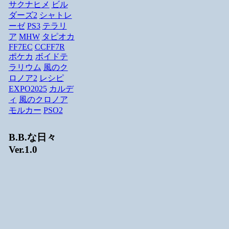
サクナヒメ
ビル
ダーズ2
シャトレ
ーゼ
PS3
テラリ
ア
MHW
タピオカ
FF7EC
CCFF7R
ポケカ
ボイドテ
ラリウム
風のク
ロノア2
レシピ
EXPO2025
カルデ
ィ
風のクロノア
モルカー
PSO2
B.B.な日々
Ver.1.0