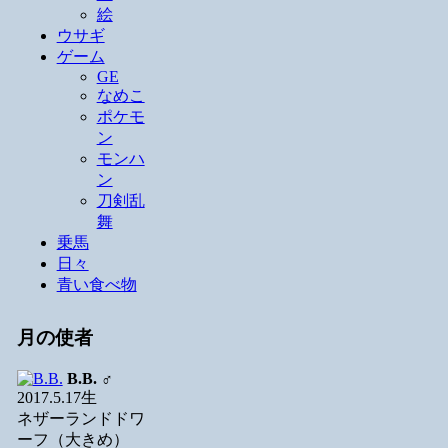
絵
ウサギ
ゲーム
GE
なめこ
ポケモ
ン
モンハ
ン
刀剣乱
舞
乗馬
日々
青い食べ物
月の使者
B.B.
♂
2017.5.17生
ネザーランドドワ
ーフ（大きめ）