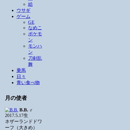
絵
ウサギ
ゲーム
GE
なめこ
ポケモ
ン
モンハ
ン
刀剣乱
舞
乗馬
日々
青い食べ物
月の使者
B.B.
♂
2017.5.17生
ネザーランドドワ
ーフ（大きめ）