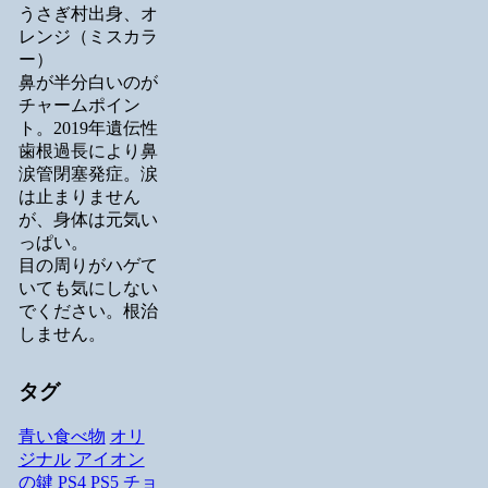
うさぎ村出身、オ
レンジ（ミスカラ
ー）
鼻が半分白いのが
チャームポイン
ト。2019年遺伝性
歯根過長により鼻
涙管閉塞発症。涙
は止まりません
が、身体は元気い
っぱい。
目の周りがハゲて
いても気にしない
でください。根治
しません。
タグ
青い食べ物
オリ
ジナル
アイオン
の鍵
PS4
PS5
チョ