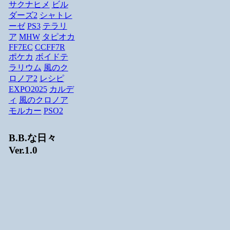
サクナヒメ
ビル
ダーズ2
シャトレ
ーゼ
PS3
テラリ
ア
MHW
タピオカ
FF7EC
CCFF7R
ポケカ
ボイドテ
ラリウム
風のク
ロノア2
レシピ
EXPO2025
カルデ
ィ
風のクロノア
モルカー
PSO2
B.B.な日々
Ver.1.0