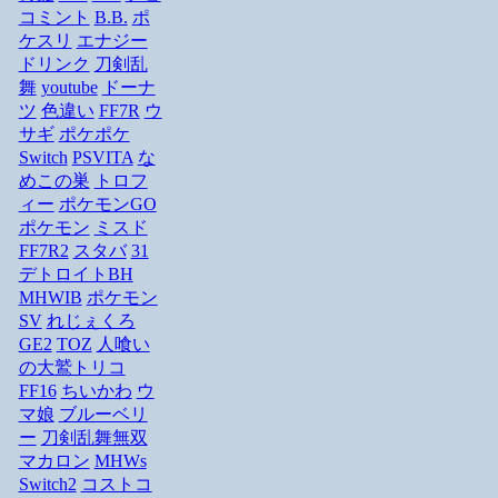
コミント
B.B.
ポ
ケスリ
エナジー
ドリンク
刀剣乱
舞
youtube
ドーナ
ツ
色違い
FF7R
ウ
サギ
ポケポケ
Switch
PSVITA
な
めこの巣
トロフ
ィー
ポケモンGO
ポケモン
ミスド
FF7R2
スタバ
31
デトロイトBH
MHWIB
ポケモン
SV
れじぇくろ
GE2
TOZ
人喰い
の大鷲トリコ
FF16
ちいかわ
ウ
マ娘
ブルーベリ
ー
刀剣乱舞無双
マカロン
MHWs
Switch2
コストコ