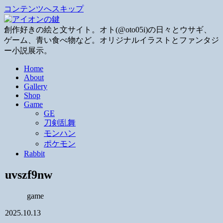
コンテンツへスキップ
創作好きの絵と文サイト。オト(@oto05i)の日々とウサギ、
ゲーム、青い食べ物など。オリジナルイラストとファンタジ
ー小説展示。
Home
About
Gallery
Shop
Game
GE
刀剣乱舞
モンハン
ポケモン
Rabbit
uvszf9nw
game
2025.10.13