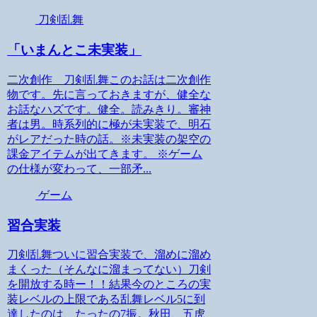
刀剣乱舞
「いまんとこ未実装」
二次創作 刀剣乱舞このお話は二次創作
物です。先に言っておきますが、健全な
お話なハズです。健全。読みきり。審神
者は男。時系列的に極が未実装で、明石
がレアだった時の話。※未実装の架空の
課金アイテムが出てきます。 ※ゲーム
の仕様が変わって、一部矛...
ゲーム
習合実装
刀剣乱舞ついに習合実装で、溜めに溜め
まくった（そんなに溜まってない）刀剣
を開放する時ー！！結果今のところの実
装レベルの上限である乱舞レベル5に到
達したのは、たったの7振。秋田、五虎