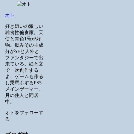
オト
好き嫌いの激しい
雑食性偏食家。天
使と青色1号が好
物。脳みその主成
分がSFと人外と
ファンタジーで出
来ている。絵と文
で一次創作する
よ、ゲームも作る
し乗馬もするPS5
メインゲーマー。
月の住人と同居
中。
オトをフォローす
る