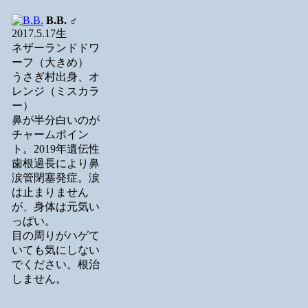
B.B.
♂
2017.5.17生
ネザーランドドワ
ーフ（大きめ）
うさぎ村出身、オ
レンジ（ミスカラ
ー）
鼻が半分白いのが
チャームポイン
ト。2019年遺伝性
歯根過長により鼻
涙管閉塞発症。涙
は止まりません
が、身体は元気い
っぱい。
目の周りがハゲて
いても気にしない
でください。根治
しません。