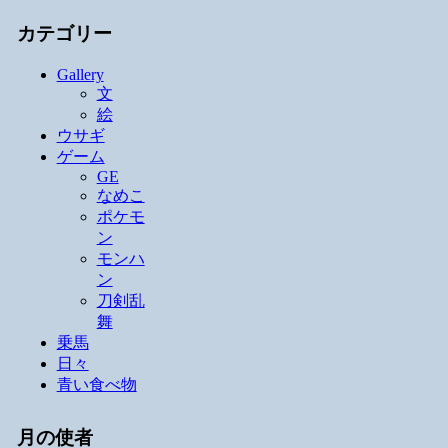
カテゴリー
Gallery
文
絵
ウサギ
ゲーム
GE
なめこ
ポケモ
ン
モンハ
ン
刀剣乱
舞
乗馬
日々
青い食べ物
月の使者