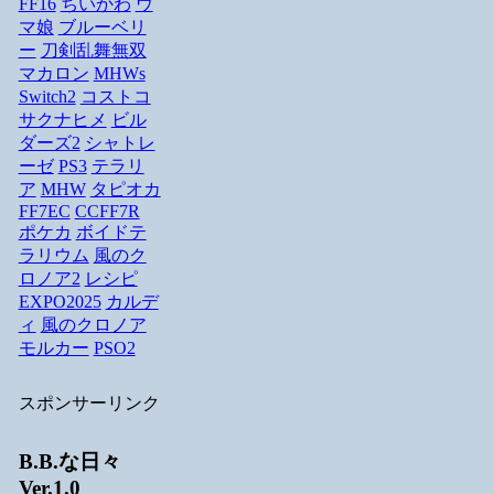
FF16
ちいかわ
ウ
マ娘
ブルーベリ
ー
刀剣乱舞無双
マカロン
MHWs
Switch2
コストコ
サクナヒメ
ビル
ダーズ2
シャトレ
ーゼ
PS3
テラリ
ア
MHW
タピオカ
FF7EC
CCFF7R
ポケカ
ボイドテ
ラリウム
風のク
ロノア2
レシピ
EXPO2025
カルデ
ィ
風のクロノア
モルカー
PSO2
スポンサーリンク
B.B.な日々
Ver.1.0