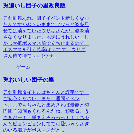
兎追いし団子の里改良版
刀剣乱舞あれ、団子イベント新しくなっ
たんですかね？いままでフワッと姿を見
せては消えていたウサギさんが、姿を消
さなくなりました。地味にうれしい。し
かし大抵ボスマス前で立ち止まるので、
ボスマスを引く確率は1/2です。ウサギ
さん待て待て～♪（ウサ...
ゲーム
兎おいしい団子の里
刀剣乱舞タイトルはちゃんと誤字です、
ご安心ください。また二週間イベン
ト……でもちゃんと集めきれば景趣と60
円団子50個もくれるんだね、頑張る。う
さぎだー！ 捕まえろっっっ！！！ちゃ
んとピョンピョンしてて可愛いｗうさぎ
のいる場所がボスマスだと...