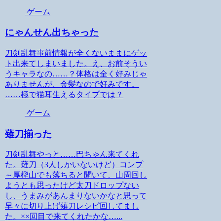
ゲーム
にゃんせん出ちゃった
刀剣乱舞事前情報が全くないままにゲッ
ト出来てしまいました。え、お前そうい
うキャラなの……？体格は全く好みじゃ
ありませんが、金髪なので好みです。
……極で猫耳生えるタイプでは？
ゲーム
薙刀揃った
刀剣乱舞やっと……巴ちゃん来てくれ
た。薙刀（3人しかいないけど）コンプ
～厚樫山でも落ちると聞いて、山周回し
ようとも思ったけど太刀ドロップない
し、うまみがあんまりないかなと思って
早々に切り上げ薙刀レシピ回してまし
た。××回目で来てくれたかな…...