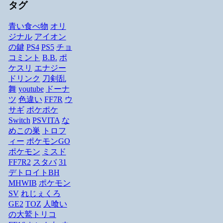
タグ
青い食べ物
オリ
ジナル
アイオン
の鍵
PS4
PS5
チョ
コミント
B.B.
ポ
ケスリ
エナジー
ドリンク
刀剣乱
舞
youtube
ドーナ
ツ
色違い
FF7R
ウ
サギ
ポケポケ
Switch
PSVITA
な
めこの巣
トロフ
ィー
ポケモンGO
ポケモン
ミスド
FF7R2
スタバ
31
デトロイトBH
MHWIB
ポケモン
SV
れじぇくろ
GE2
TOZ
人喰い
の大鷲トリコ