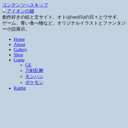
コンテンツへスキップ
創作好きの絵と文サイト。オト(@oto05i)の日々とウサギ、
ゲーム、青い食べ物など。オリジナルイラストとファンタジ
ー小説展示。
Home
About
Gallery
Shop
Game
GE
刀剣乱舞
モンハン
ポケモン
Rabbit