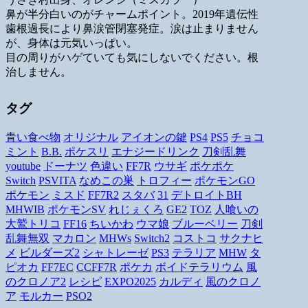
鼻が半分白いのがチャームポイント。2019年遺伝性
歯根過長により鼻涙管閉塞発症。涙は止まりません
が、身体は元気いっぱい。
目の周りがハゲていても気にしないでください。根
治しません。
タグ
青い食べ物
オリジナル
アイオンの鍵
PS4
PS5
チョコ
ミント
B.B.
ポケスリ
エナジードリンク
刀剣乱舞
youtube
ドーナツ
色違い
FF7R
ウサギ
ポケポケ
Switch
PSVITA
なめこの巣
トロフィー
ポケモンGO
ポケモン
ミスド
FF7R2
スタバ
31
デトロイトBH
MHWIB
ポケモンSV
れじぇくろ
GE2
TOZ
人喰いの
大鷲トリコ
FF16
ちいかわ
ウマ娘
ブルーベリー
刀剣
乱舞無双
マカロン
MHWs
Switch2
コストコ
サクナヒ
メ
ビルダーズ2
シャトレーゼ
PS3
テラリア
MHW
タ
ピオカ
FF7EC
CCFF7R
ポケカ
ボイドテラリウム
風
のクロノア2
レシピ
EXPO2025
カルディ
風のクロノ
ア
モルカー
PSO2