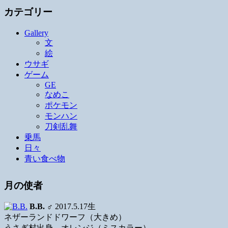
カテゴリー
Gallery
文
絵
ウサギ
ゲーム
GE
なめこ
ポケモン
モンハン
刀剣乱舞
乗馬
日々
青い食べ物
月の使者
B.B.
♂ 2017.5.17生
ネザーランドドワーフ（大きめ）
うさぎ村出身、オレンジ（ミスカラー）