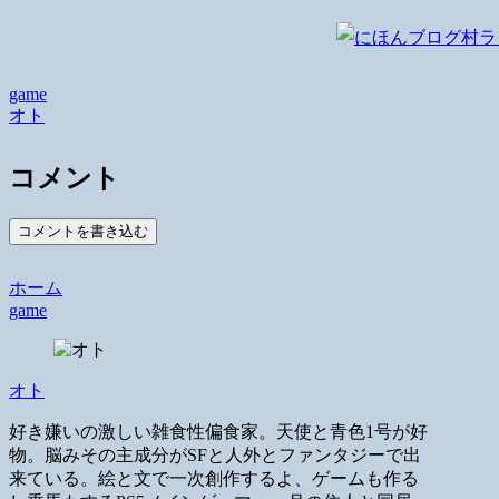
game
オト
コメント
コメントを書き込む
ホーム
game
オト
好き嫌いの激しい雑食性偏食家。天使と青色1号が好
物。脳みその主成分がSFと人外とファンタジーで出
来ている。絵と文で一次創作するよ、ゲームも作る