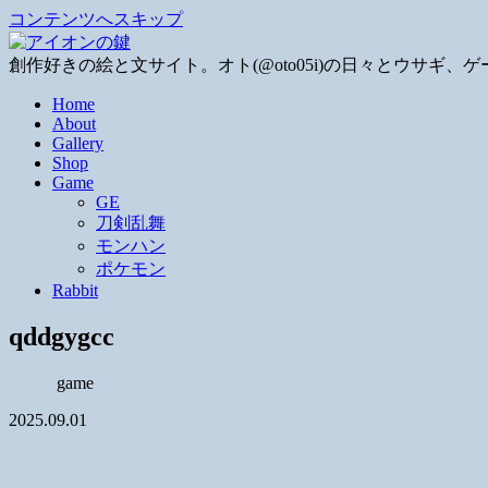
コンテンツへスキップ
創作好きの絵と文サイト。オト(@oto05i)の日々とウサ
Home
About
Gallery
Shop
Game
GE
刀剣乱舞
モンハン
ポケモン
Rabbit
qddgygcc
game
2025.09.01