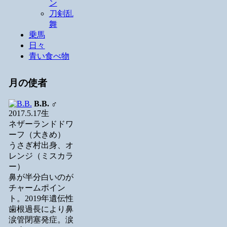
ン
刀剣乱
舞
乗馬
日々
青い食べ物
月の使者
B.B.
♂
2017.5.17生
ネザーランドドワ
ーフ（大きめ）
うさぎ村出身、オ
レンジ（ミスカラ
ー）
鼻が半分白いのが
チャームポイン
ト。2019年遺伝性
歯根過長により鼻
涙管閉塞発症。涙