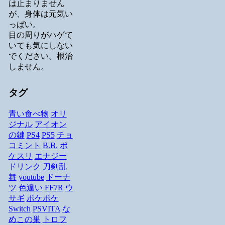
は止まりません
が、身体は元気い
っぱい。
目の周りがハゲて
いても気にしない
でください。根治
しません。
タグ
青い食べ物
オリ
ジナル
アイオン
の鍵
PS4
PS5
チョ
コミント
B.B.
ポ
ケスリ
エナジー
ドリンク
刀剣乱
舞
youtube
ドーナ
ツ
色違い
FF7R
ウ
サギ
ポケポケ
Switch
PSVITA
な
めこの巣
トロフ