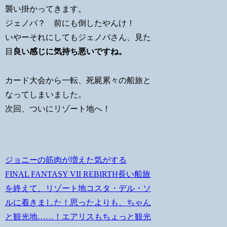
襲い掛かってきます。
ジェノバ？ 前にも倒したやんけ！
いやーそれにしてもジェノバさん、見た
目
良い感じに気持ち悪いですね。
カード大会から一転、死屍累々の船旅と
なってしまいました。
次回、ついにリゾート地へ！
ジョニーの筋肉が増えた気がする
FINAL FANTASY VII REBIRTH長い船旅
を終えて、リゾート地コスタ・デル・ソ
ルに着きました！思ったよりも、ちゃん
と観光地……！エアリスもちょっと観光