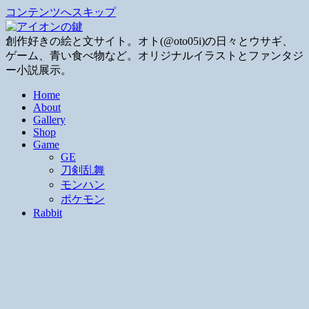
コンテンツへスキップ
創作好きの絵と文サイト。オト(@oto05i)の日々とウサギ、
ゲーム、青い食べ物など。オリジナルイラストとファンタジ
ー小説展示。
Home
About
Gallery
Shop
Game
GE
刀剣乱舞
モンハン
ポケモン
Rabbit