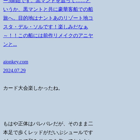
ー5開始です。黒マントを追って……と
いうか、黒マントと共に豪華客船での船
旅へ。目的地はナントあのリゾート地コ
スタ・デル・ソルです！楽しみだなぁ
～！！この船には前作リメイクのアニヤ
ンと...
aionkey.com
2024.07.29
カード大会楽しかったね。
もはや正体はバレバレだが、そのまま二
本足で歩くレッドがだいぶシュールです