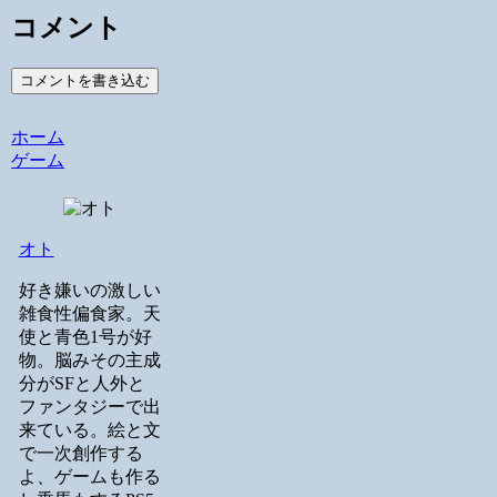
コメント
コメントを書き込む
ホーム
ゲーム
オト
好き嫌いの激しい
雑食性偏食家。天
使と青色1号が好
物。脳みその主成
分がSFと人外と
ファンタジーで出
来ている。絵と文
で一次創作する
よ、ゲームも作る