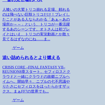
人喰いの大鷲トリコ崩れる足場。頼れる
のは飛べない巨獣トリコだけ！プレイし
たことがある人ならわかる「あぁ～あの
場所か～～」という、トリコが一番活躍
するあのシーンです。オトさんは初プレ
イとはいえ、トリコの実況動画とか散々
見てるはずなのにね……ま...
ゲーム
追い詰められるとより燃える
CRISIS CORE –FINAL FANTASY VII–
REUNION8章スタート。セフィロスとク
ラウドと一緒にクラウドの故郷ニブルヘ
イムへ。開始早々、ニブルの七不思議や
りたさにセフィロスをほったらかすザッ
クス。まぁFF7の世界でも...
ゲーム