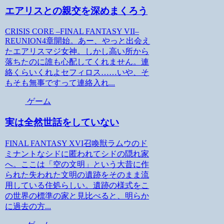
エアリスとの親交を深めまくろう
CRISIS CORE –FINAL FANTASY VII–
REUNION4章開始。あー、やっと出会え
たエアリスマジ女神。しかし高い所から
落ちたのに誰も心配してくれません。連
絡くらいくれよセフィロス……いや、そ
もそも無事ですって連絡入れ...
ゲーム
実は全然世話をしていない
FINAL FANTASY XVI召喚獣ラムウのド
ミナントなシドに匿われてシドの隠れ家
へ。ここは「空の文明」という大昔に作
られた失われた文明の遺跡をそのまま流
用している住処らしい。遺跡の様式をこ
の世界の標準の家と見比べると、明らか
に過去の方...