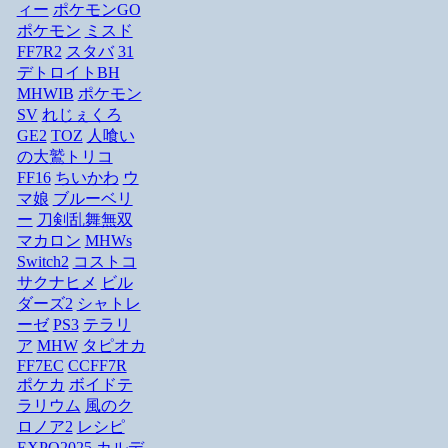
ィー
ポケモンGO
ポケモン
ミスド
FF7R2
スタバ
31
デトロイトBH
MHWIB
ポケモン
SV
れじぇくろ
GE2
TOZ
人喰い
の大鷲トリコ
FF16
ちいかわ
ウ
マ娘
ブルーベリ
ー
刀剣乱舞無双
マカロン
MHWs
Switch2
コストコ
サクナヒメ
ビル
ダーズ2
シャトレ
ーゼ
PS3
テラリ
ア
MHW
タピオカ
FF7EC
CCFF7R
ポケカ
ボイドテ
ラリウム
風のク
ロノア2
レシピ
EXPO2025
カルデ