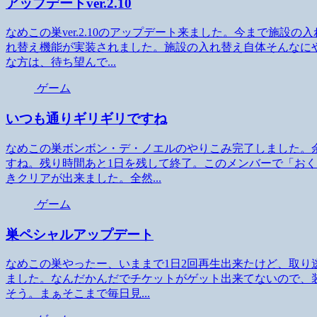
アップデートver.2.10
なめこの巣ver.2.10のアップデート来ました。今まで施
れ替え機能が実装されました。施設の入れ替え自体そんなに
な方は、待ち望んで...
ゲーム
いつも通りギリギリですね
なめこの巣ボンボン・デ・ノエルのやりこみ完了しました。
すね。残り時間あと1日を残して終了。このメンバーで「おく
きクリアが出来ました。全然...
ゲーム
巣ペシャルアップデート
なめこの巣やったー、いままで1日2回再生出来たけど、取り
ました。なんだかんだでチケットがゲット出来てないので、装
そう。まぁそこまで毎日見...