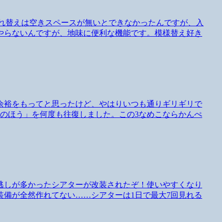
設の入れ替えは空きスペースが無いとできなかったんですが、入
やらないんですが、地味に便利な機能です。模様替え好き
余裕をもってと思ったけど、やはりいつも通りギリギリで
のほう」を何度も往復しました。この3なめこならかんぺ
逃しが多かったシアターが改装されたぞ！使いやすくなり
備が全然作れてない……シアターは1日で最大7回見れる