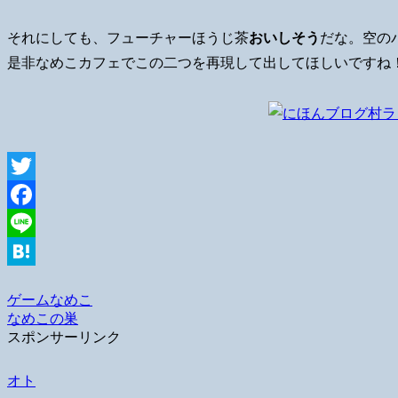
それにしても、フューチャーほうじ茶
おいしそう
だな。空の
是非なめこカフェでこの二つを再現して出してほしいですね
Twitter
Facebook
Line
Hatena
ゲーム
なめこ
なめこの巣
スポンサーリンク
オト