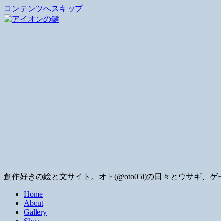
コンテンツへスキップ
創作好きの絵と文サイト。オト(@oto05i)の日々とウサ
Home
About
Gallery
Shop