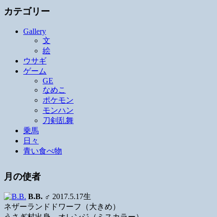
カテゴリー
Gallery
文
絵
ウサギ
ゲーム
GE
なめこ
ポケモン
モンハン
刀剣乱舞
乗馬
日々
青い食べ物
月の使者
B.B.
♂ 2017.5.17生
ネザーランドドワーフ（大きめ）
うさぎ村出身、オレンジ（ミスカラー）