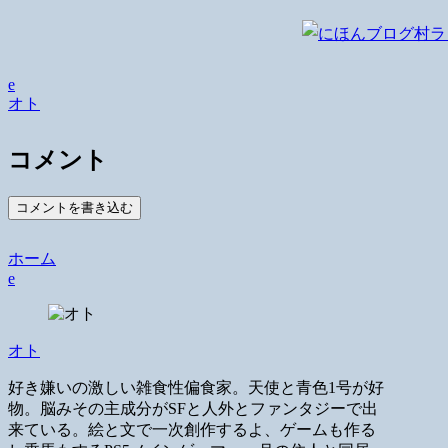
e
オト
コメント
コメントを書き込む
ホーム
e
オト
好き嫌いの激しい雑食性偏食家。天使と青色1号が好
物。脳みその主成分がSFと人外とファンタジーで出
来ている。絵と文で一次創作するよ、ゲームも作る