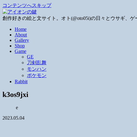
コンテンツへスキップ
創作好きの絵と文サイト。オト(@oto05i)の日々とウサ
Home
About
Gallery
Shop
Game
GE
刀剣乱舞
モンハン
ポケモン
Rabbit
k3os9jxi
e
2023.05.04