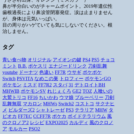
鼻が半分白いのがチャームポイント。2019年遺伝性
歯根過長により鼻涙管閉塞発症。涙は止まりません
が、身体は元気いっぱい。
目の周りがハゲていても気にしないでください。根
治しません。
タグ
青い食べ物
オリジナル
アイオンの鍵
PS4
PS5
チョコ
ミント
B.B.
ポケスリ
エナジードリンク
刀剣乱舞
youtube
ドーナツ
色違い
FF7R
ウサギ
ポケポケ
Switch
PSVITA
なめこの巣
トロフィー
ポケモンGO
ポケモン
ミスド
FF7R2
スタバ
31
デトロイトBH
MHWIB
ポケモンSV
れじぇくろ
GE2
TOZ
人喰いの
大鷲トリコ
FF16
ちいかわ
ウマ娘
ブルーベリー
刀剣
乱舞無双
マカロン
MHWs
Switch2
コストコ
サクナヒ
メ
ビルダーズ2
シャトレーゼ
PS3
テラリア
MHW
タ
ピオカ
FF7EC
CCFF7R
ポケカ
ボイドテラリウム
風
のクロノア2
レシピ
EXPO2025
カルディ
風のクロノ
ア
モルカー
PSO2