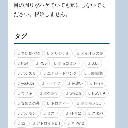
目の周りがハゲていても気にしないでく
ださい。根治しません。
タグ
青い食べ物
オリジナル
アイオンの鍵
PS4
PS5
チョコミント
B.B.
ポケスリ
エナジードリンク
刀剣乱舞
youtube
ドーナツ
色違い
FF7R
ウサギ
ポケポケ
Switch
PSVITA
なめこの巣
トロフィー
ポケモンGO
ポケモン
ミスド
FF7R2
スタバ
31
デトロイトBH
MHWIB