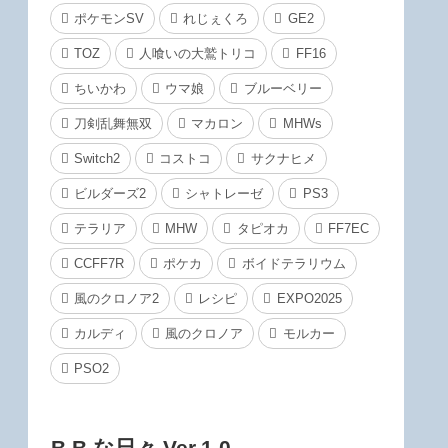
ポケモンSV
れじぇくろ
GE2
TOZ
人喰いの大鷲トリコ
FF16
ちいかわ
ウマ娘
ブルーベリー
刀剣乱舞無双
マカロン
MHWs
Switch2
コストコ
サクナヒメ
ビルダーズ2
シャトレーゼ
PS3
テラリア
MHW
タピオカ
FF7EC
CCFF7R
ポケカ
ボイドテラリウム
風のクロノア2
レシピ
EXPO2025
カルディ
風のクロノア
モルカー
PSO2
B.B.な日々 Ver.1.0