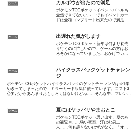
カルボウが出たので満足
ゲーム
ポケモンTCGポケットイベントバトルも
全然できてないよ～！でもイベントカー
ドは全種コンプリート出来たので満足で
す。この前パックをペリペリする画面と
いう、ポケポケで一番気分が盛り上がる
画面を開いたまま寝落ちしていてショッ
出遅れた気がします
ゲーム
クでした。今までもカー...
ポケモンTCGポケット新年は何より初売
り行くのに忙しいので、ゲームの方はお
ろそかになっていました。おかげでカメ
ックスドロップイベントに出遅れた気が
します。ポケポケのイベント、どれも期
間が短い気がする……カメックスドロッ
ハイクラスパックゲットチャレン
ゲーム
プイベントのプロモカー...
ジ
ポケモンTCGポケットハイクラスパックのゲットチャレンジは☆1集
めきってしまったので、ミラーカード収集に使っています。コスト3
必要だからあんまりおもしろくはないけどね……そんな中、フレンド
のゲットチャレンジ内容に☆2が紛れ込んでいたので挑戦...
夏にはヤッパリやまおとこ
ゲーム
ポケモンTCGポケット思い出す、夏のあ
の観覧車……狭い密室、汗ばむ男二
人……何も起きないはずがなく。「オオ
ウ…ムシムシとして…まるでサウナだ
な 少年！」（公式）パック剥いた時光