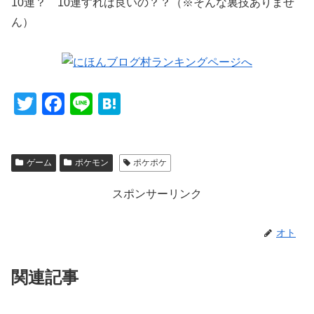
10連？ 10連すれば良いの？？（※そんな裏技ありませ
ん）
T
F
Li
H
wi
a
n
at
tt
c
e
e
ゲーム
ポケモン
ポケポケ
er
e
n
b
a
スポンサーリンク
o
o
オト
k
関連記事