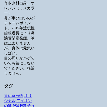
うさぎ村出身、オ
レンジ（ミスカラ
ー）
鼻が半分白いのが
チャームポイン
ト。2019年遺伝性
歯根過長により鼻
涙管閉塞発症。涙
は止まりません
が、身体は元気い
っぱい。
目の周りがハゲて
いても気にしない
でください。根治
しません。
タグ
青い食べ物
オリ
ジナル
アイオン
の鍵
PS4
PS5
チョ