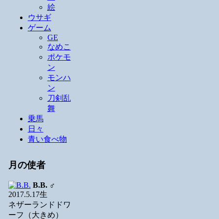
絵
ウサギ
ゲーム
GE
なめこ
ポケモ
ン
モンハ
ン
刀剣乱
舞
乗馬
日々
青い食べ物
月の使者
B.B.
♂
2017.5.17生
ネザーランドドワ
ーフ（大きめ）