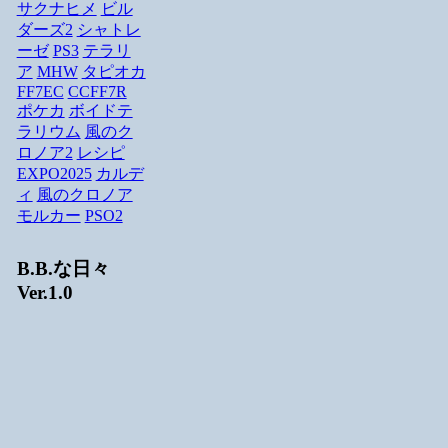
サクナヒメ
ビル
ダーズ2
シャトレ
ーゼ
PS3
テラリ
ア
MHW
タピオカ
FF7EC
CCFF7R
ポケカ
ボイドテ
ラリウム
風のク
ロノア2
レシピ
EXPO2025
カルデ
ィ
風のクロノア
モルカー
PSO2
B.B.な日々
Ver.1.0