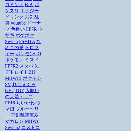
コミント
B.B.
ポ
ケスリ
エナジー
ドリンク
刀剣乱
舞
youtube
ドーナ
ツ
色違い
FF7R
ウ
サギ
ポケポケ
Switch
PSVITA
な
めこの巣
トロフ
ィー
ポケモンGO
ポケモン
ミスド
FF7R2
スタバ
31
デトロイトBH
MHWIB
ポケモン
SV
れじぇくろ
GE2
TOZ
人喰い
の大鷲トリコ
FF16
ちいかわ
ウ
マ娘
ブルーベリ
ー
刀剣乱舞無双
マカロン
MHWs
Switch2
コストコ