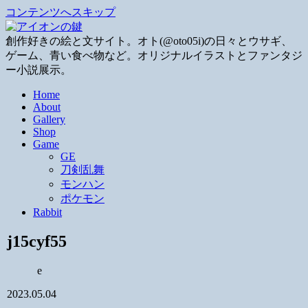
コンテンツへスキップ
創作好きの絵と文サイト。オト(@oto05i)の日々とウサギ、
ゲーム、青い食べ物など。オリジナルイラストとファンタジ
ー小説展示。
Home
About
Gallery
Shop
Game
GE
刀剣乱舞
モンハン
ポケモン
Rabbit
j15cyf55
e
2023.05.04