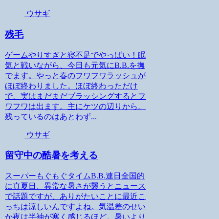
ウサギ
残毛
ゲームやりすぎと寝不足でやっばい！眠
気と戦いながら、今日も元気にB.B.を撫
でます。やっと春のフワフワラッシュが
ほぼ終わりました。ほぼ終わっただけ
で、実はまだまだブラッシングするとフ
ワフワは出ます。主にケツの辺りから。
残っているのはあとわず...
ウサギ
留守中の酷暑を考える
スーパーもぐもぐタイムB.B.連日全国的
に真夏日、異常な暑さが襲うとニュース
で話題ですが、ありがたいことに最近こ
っちは涼しいんですよね。気温差のせい
か夜は半袖が寒く感じるほど。暑いより