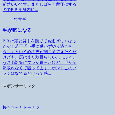
断然いいです。またしばらく留守にする
のでB.B.を身内に...
ウサギ
毛が気になる
B.B.は頭と背中を撫でても逃げなくなっ
たぞ！若干「下手に動かずやり過ごそ
う…」という心の声が聞こえてきそうだ
けども。尻はまだ駄目らしい……ふぅ。
うさ毛対策にブラシ買ったけど、毛が全
然取れなくて困ってます。ホントこのブ
ラシはなでるだけって感...
スポンサーリンク
桜もちっとドーナツ