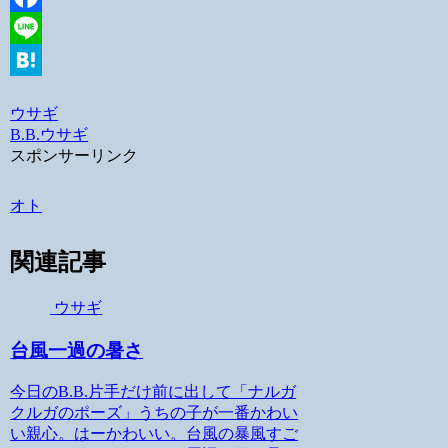
Facebook
Line
Hatena
ウサギ
B.B.
ウサギ
スポンサーリンク
オト
関連記事
ウサギ
台風一過の暑さ
今日のB.B.片手だけ前に出して「ナルガ
クルガのポーズ」うちの子が一番かわい
い親心。はーかわいい。台風の暴風すご