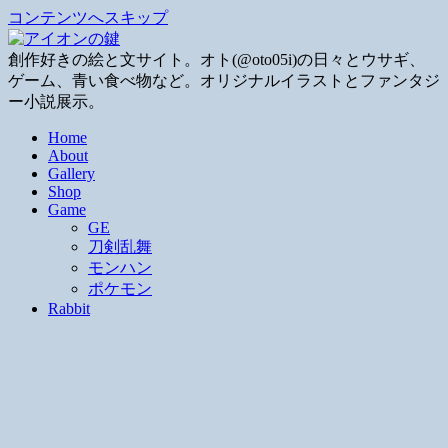
コンテンツへスキップ
創作好きの絵と文サイト。オト(@oto05i)の日々とウサギ、
ゲーム、青い食べ物など。オリジナルイラストとファンタジ
ー小説展示。
Home
About
Gallery
Shop
Game
GE
刀剣乱舞
モンハン
ポケモン
Rabbit