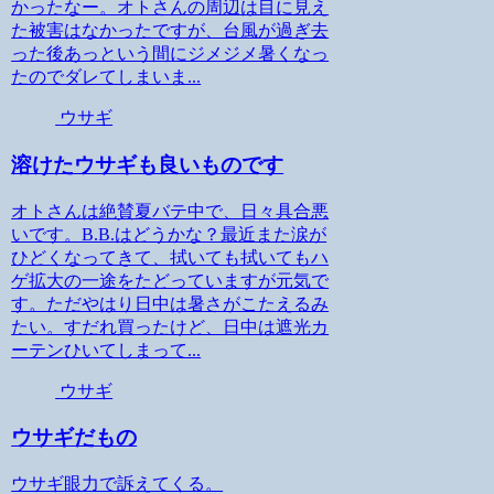
かったなー。オトさんの周辺は目に見え
た被害はなかったですが、台風が過ぎ去
った後あっという間にジメジメ暑くなっ
たのでダレてしまいま...
ウサギ
溶けたウサギも良いものです
オトさんは絶賛夏バテ中で、日々具合悪
いです。B.B.はどうかな？最近また涙が
ひどくなってきて、拭いても拭いてもハ
ゲ拡大の一途をたどっていますが元気で
す。ただやはり日中は暑さがこたえるみ
たい。すだれ買ったけど、日中は遮光カ
ーテンひいてしまって...
ウサギ
ウサギだもの
ウサギ眼力で訴えてくる。