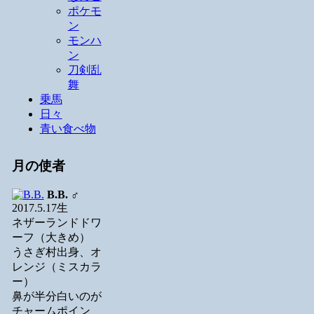
ポケモ
ン
モンハ
ン
刀剣乱
舞
乗馬
日々
青い食べ物
月の使者
B.B.
♂
2017.5.17生
ネザーランドドワ
ーフ（大きめ）
うさぎ村出身、オ
レンジ（ミスカラ
ー）
鼻が半分白いのが
チャームポイン