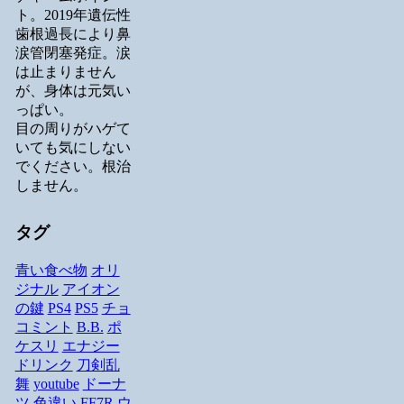
ト。2019年遺伝性
歯根過長により鼻
涙管閉塞発症。涙
は止まりません
が、身体は元気い
っぱい。
目の周りがハゲて
いても気にしない
でください。根治
しません。
タグ
青い食べ物
オリ
ジナル
アイオン
の鍵
PS4
PS5
チョ
コミント
B.B.
ポ
ケスリ
エナジー
ドリンク
刀剣乱
舞
youtube
ドーナ
ツ
色違い
FF7R
ウ