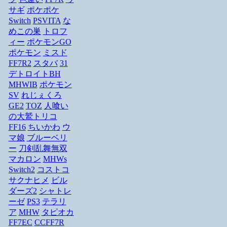
サギ
ポケポケ
Switch
PSVITA
な
めこの巣
トロフ
ィー
ポケモンGO
ポケモン
ミスド
FF7R2
スタバ
31
デトロイトBH
MHWIB
ポケモン
SV
れじぇくろ
GE2
TOZ
人喰い
の大鷲トリコ
FF16
ちいかわ
ウ
マ娘
ブルーベリ
ー
刀剣乱舞無双
マカロン
MHWs
Switch2
コストコ
サクナヒメ
ビル
ダーズ2
シャトレ
ーゼ
PS3
テラリ
ア
MHW
タピオカ
FF7EC
CCFF7R