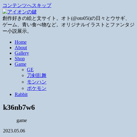
コンテンツへスキップ
創作好きの絵と文サイト。オト(@oto05i)の日々とウサギ、
ゲーム、青い食べ物など。オリジナルイラストとファンタジ
ー小説展示。
Home
About
Gallery
Shop
Game
GE
刀剣乱舞
モンハン
ポケモン
Rabbit
k36nb7w6
game
2023.05.06