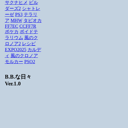
サクナヒメ
ビル
ダーズ2
シャトレ
ーゼ
PS3
テラリ
ア
MHW
タピオカ
FF7EC
CCFF7R
ポケカ
ボイドテ
ラリウム
風のク
ロノア2
レシピ
EXPO2025
カルデ
ィ
風のクロノア
モルカー
PSO2
B.B.な日々
Ver.1.0