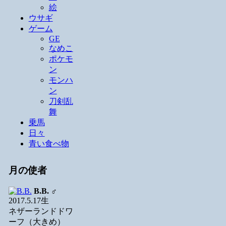
絵
ウサギ
ゲーム
GE
なめこ
ポケモ
ン
モンハ
ン
刀剣乱
舞
乗馬
日々
青い食べ物
月の使者
B.B.
♂
2017.5.17生
ネザーランドドワ
ーフ（大きめ）