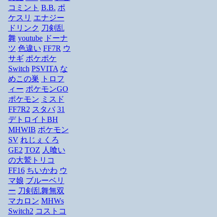
コミント
B.B.
ポ
ケスリ
エナジー
ドリンク
刀剣乱
舞
youtube
ドーナ
ツ
色違い
FF7R
ウ
サギ
ポケポケ
Switch
PSVITA
な
めこの巣
トロフ
ィー
ポケモンGO
ポケモン
ミスド
FF7R2
スタバ
31
デトロイトBH
MHWIB
ポケモン
SV
れじぇくろ
GE2
TOZ
人喰い
の大鷲トリコ
FF16
ちいかわ
ウ
マ娘
ブルーベリ
ー
刀剣乱舞無双
マカロン
MHWs
Switch2
コストコ