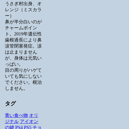
うさぎ村出身、オ
レンジ（ミスカラ
ー）
鼻が半分白いのが
チャームポイン
ト。2019年遺伝性
歯根過長により鼻
涙管閉塞発症。涙
は止まりません
が、身体は元気い
っぱい。
目の周りがハゲて
いても気にしない
でください。根治
しません。
タグ
青い食べ物
オリ
ジナル
アイオン
の鍵
PS4
PS5
チョ