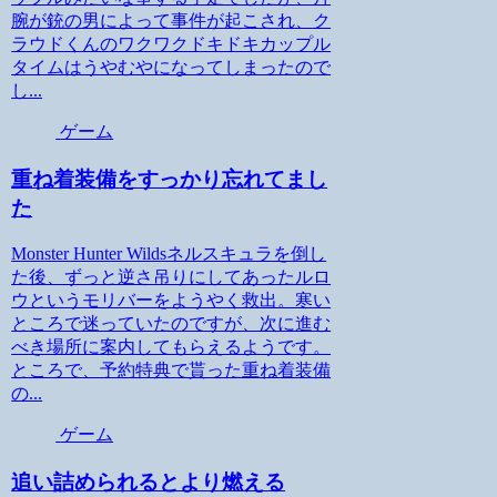
腕が銃の男によって事件が起こされ、ク
ラウドくんのワクワクドキドキカップル
タイムはうやむやになってしまったので
し...
ゲーム
重ね着装備をすっかり忘れてまし
た
Monster Hunter Wildsネルスキュラを倒し
た後、ずっと逆さ吊りにしてあったルロ
ウというモリバーをようやく救出。寒い
ところで迷っていたのですが、次に進む
べき場所に案内してもらえるようです。
ところで、予約特典で貰った重ね着装備
の...
ゲーム
追い詰められるとより燃える