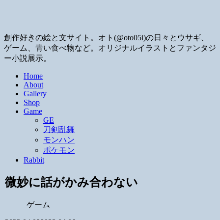
創作好きの絵と文サイト。オト(@oto05i)の日々とウサギ、
ゲーム、青い食べ物など。オリジナルイラストとファンタジ
ー小説展示。
Home
About
Gallery
Shop
Game
GE
刀剣乱舞
モンハン
ポケモン
Rabbit
微妙に話がかみ合わない
ゲーム