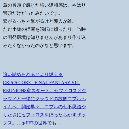
章の冒頭で感じた強い違和感は、やはり
冒頭だけだったみたいです。
繋がるっちゃ繋がるけど導入が雑。
ただ小物の描写を暗転に頼ったり、当時
の開発環境は知りませんがあまり作り込
みたくなかったのかなと思います。
追い詰められるとより燃える
CRISIS CORE –FINAL FANTASY VII–
REUNION8章スタート。セフィロスとク
ラウドと一緒にクラウドの故郷ニブルヘ
イムへ。開始早々、ニブルの七不思議や
りたさにセフィロスをほったらかすザッ
クス。まぁFF7の世界でも...