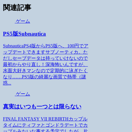
関連記事
ゲーム
PS5版Subnautica
SubnauticaPS4版からPS5版へ、100円でア
ップデートできますサブノーティカ。た
だしセーブデータは持っていけないので
最初からやり直し！深海怖いんですが、
水面大好きマンなので定期的に泳ぎたく
なり……PS5版の綺麗な画質で熱帯（謎
惑...
ゲーム
真実はいつも一つとは限らない
FINAL FANTASY VII REBIRTHカップル
タイムにティファとゴンドラデートでカ
ップルみたいな事する予定でしたが、片