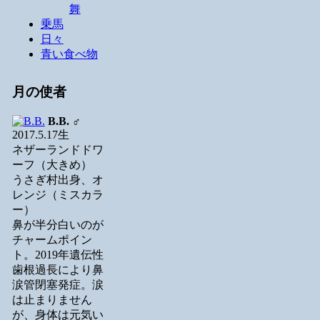
舞
乗馬
日々
青い食べ物
月の使者
B.B.
♂
2017.5.17生
ネザーランドドワ
ーフ（大きめ）
うさぎ村出身、オ
レンジ（ミスカラ
ー）
鼻が半分白いのが
チャームポイン
ト。2019年遺伝性
歯根過長により鼻
涙管閉塞発症。涙
は止まりません
が、身体は元気い