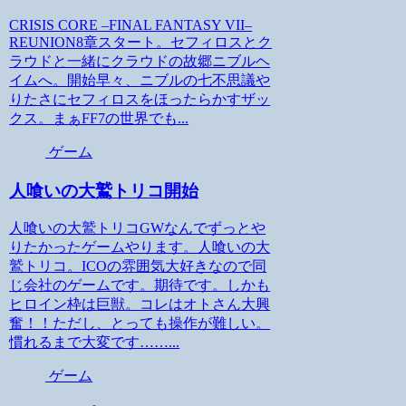
CRISIS CORE –FINAL FANTASY VII–
REUNION8章スタート。セフィロスとク
ラウドと一緒にクラウドの故郷ニブルヘ
イムへ。開始早々、ニブルの七不思議や
りたさにセフィロスをほったらかすザッ
クス。まぁFF7の世界でも...
ゲーム
人喰いの大鷲トリコ開始
人喰いの大鷲トリコGWなんでずっとや
りたかったゲームやります。人喰いの大
鷲トリコ。ICOの雰囲気大好きなので同
じ会社のゲームです。期待です。しかも
ヒロイン枠は巨獣。コレはオトさん大興
奮！！ただし、とっても操作が難しい。
慣れるまで大変です……...
ゲーム