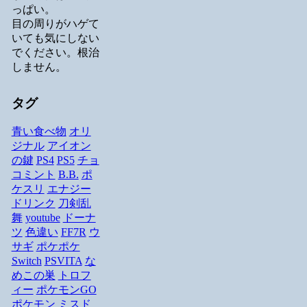
っぱい。
目の周りがハゲて
いても気にしない
でください。根治
しません。
タグ
青い食べ物
オリ
ジナル
アイオン
の鍵
PS4
PS5
チョ
コミント
B.B.
ポ
ケスリ
エナジー
ドリンク
刀剣乱
舞
youtube
ドーナ
ツ
色違い
FF7R
ウ
サギ
ポケポケ
Switch
PSVITA
な
めこの巣
トロフ
ィー
ポケモンGO
ポケモン
ミスド