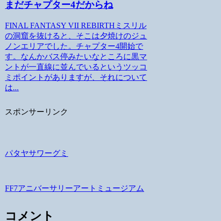
まだチャプター4だからね
FINAL FANTASY VII REBIRTHミスリル
の洞窟を抜けると、そこは夕焼けのジュ
ノンエリアでした。チャプター4開始で
す。なんかバス停みたいなところに黒マ
ントが一直線に並んでいるというツッコ
ミポイントがありますが、それについて
は...
スポンサーリンク
パタヤサワーグミ
FF7アニバーサリーアートミュージアム
コメント