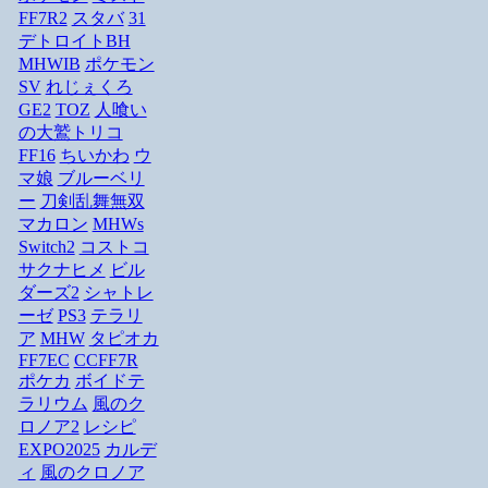
FF7R2
スタバ
31
デトロイトBH
MHWIB
ポケモン
SV
れじぇくろ
GE2
TOZ
人喰い
の大鷲トリコ
FF16
ちいかわ
ウ
マ娘
ブルーベリ
ー
刀剣乱舞無双
マカロン
MHWs
Switch2
コストコ
サクナヒメ
ビル
ダーズ2
シャトレ
ーゼ
PS3
テラリ
ア
MHW
タピオカ
FF7EC
CCFF7R
ポケカ
ボイドテ
ラリウム
風のク
ロノア2
レシピ
EXPO2025
カルデ
ィ
風のクロノア