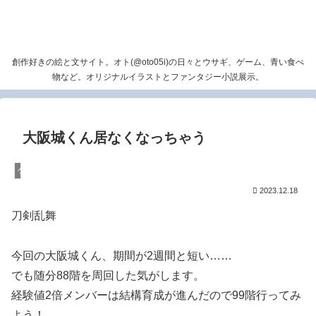
創作好きの絵と文サイト。オト(@oto05i)の日々とウサギ、ゲーム、青い食べ
物など。オリジナルイラストとファンタジー小説展示。
大阪城くん居なくなっちゃう
ゲーム
2023.12.18
刀剣乱舞
今回の大阪城くん、期間が2週間と短い……
でも随分88階を周回した気がします。
経験値2倍メンバーは結構育成が進んだので99階行ってみ
よう！