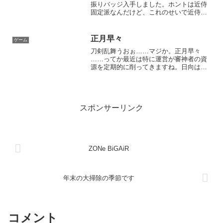
振りバッジ入手しました。ホントは近侍
固定派なんだけど、これのせいで近侍と
っかえひっかえする羽目になってます。
次は全員銅メダルは目指したいね。経験
値倍増キャンペーンが終了してしまいま
正月早々
ゲーム
した。全裸レベリング...
刀剣乱舞うおぉ……マジか。正月早々
……ってか最近は特に運営が審神者の資
源を定期的に削ってきますね。日向は絵
師が好きじゃないんだけど、一振りも持
ってないから頑張るしか……短刀のくせ
にAll300とな。出る気がしないからはや
く鍛刀以外で出てほし...
スポンサーリンク
ZONe BiGAiR
年末の大掃除の季節です
コメント