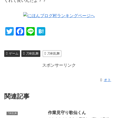
くれて良いんだよ？？
T
F
Li
H
wi
a
n
at
tt
c
e
e
ゲーム
刀剣乱舞
刀剣乱舞
er
e
n
b
a
スポンサーリンク
o
o
オト
k
関連記事
作業見守り歌仙くん
刀剣乱舞