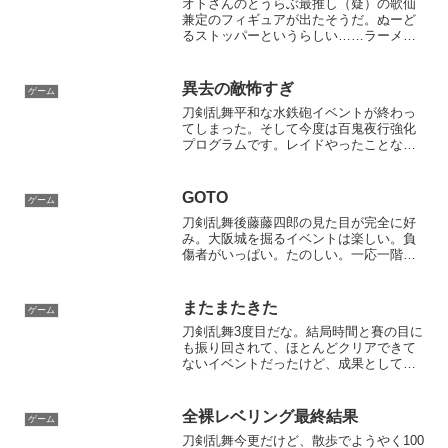
オトさんのとうらぶ最推し（疑）の歌仙
兼定のフィギュアが出たそうだ。ぬーど
るストッパーというらしい……ラーメン
の蓋を押さえるフィギュア？本来はクジ
の景品の一つなのですが、クジやってる
ところがなかったのと、A賞引き当てる自
異去の敵怖すぎ
ゲーム
信がなかったので譲って...
刀剣乱舞平和な水鉄砲イベントが終わっ
てしまった。そして今度は百鬼夜行強化
プログラムです。レイドやったことない
のでまた失踪するかもしれない危険性を
孕んでいるけど、とりあえず刀剣破壊は
無いみたいなのでやってみる。2倍の経験
GOTO
ゲーム
値がおいしいです。しか...
刀剣乱舞後藤藤四郎の見た目が完全に好
み。大阪城を掘るイベントは楽しい。負
傷者がいっぱい。たのしい。一応一階ご
とに戻ってるけど、基本中傷でも進軍し
ます。お守りあるし、重症にならなきゃ
折れないし、疲労しないし。手入れ部屋
またまたきた
ゲーム
拡張してないので、いつで...
刀剣乱舞3度目だな。結局時間と賽の目に
も振り回されて、ほとんどクリアできて
ないイベントだったけど、成果としては
上々です。満足した！
全裸レベリング最終結果
ゲーム
刀剣乱舞今更だけど、散歩でようやく100