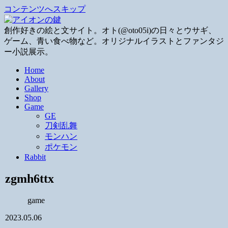
コンテンツへスキップ
創作好きの絵と文サイト。オト(@oto05i)の日々とウサギ、
ゲーム、青い食べ物など。オリジナルイラストとファンタジ
ー小説展示。
Home
About
Gallery
Shop
Game
GE
刀剣乱舞
モンハン
ポケモン
Rabbit
zgmh6ttx
game
2023.05.06