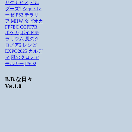
サクナヒメ
ビル
ダーズ2
シャトレ
ーゼ
PS3
テラリ
ア
MHW
タピオカ
FF7EC
CCFF7R
ポケカ
ボイドテ
ラリウム
風のク
ロノア2
レシピ
EXPO2025
カルデ
ィ
風のクロノア
モルカー
PSO2
B.B.な日々
Ver.1.0