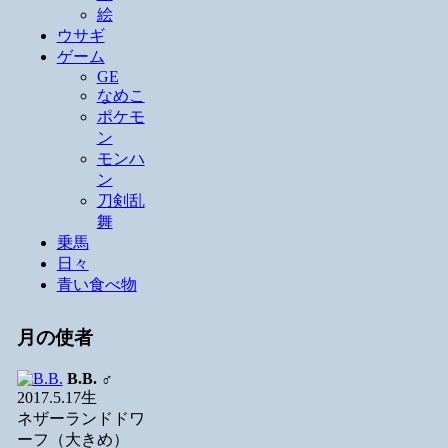
絵
ウサギ
ゲーム
GE
なめこ
ポケモ
ン
モンハ
ン
刀剣乱
舞
乗馬
日々
青い食べ物
月の使者
B.B.
♂
2017.5.17生
ネザーランドドワ
ーフ（大きめ）