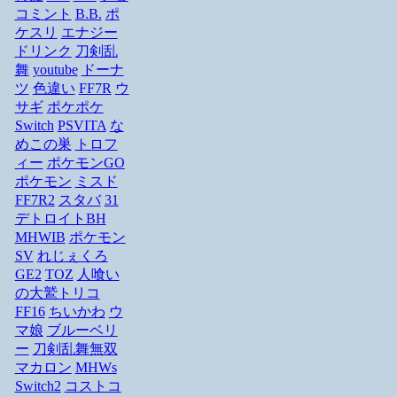
コミント
B.B.
ポ
ケスリ
エナジー
ドリンク
刀剣乱
舞
youtube
ドーナ
ツ
色違い
FF7R
ウ
サギ
ポケポケ
Switch
PSVITA
な
めこの巣
トロフ
ィー
ポケモンGO
ポケモン
ミスド
FF7R2
スタバ
31
デトロイトBH
MHWIB
ポケモン
SV
れじぇくろ
GE2
TOZ
人喰い
の大鷲トリコ
FF16
ちいかわ
ウ
マ娘
ブルーベリ
ー
刀剣乱舞無双
マカロン
MHWs
Switch2
コストコ