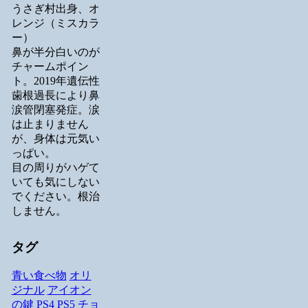
うさぎ村出身、オ
レンジ（ミスカラ
ー）
鼻が半分白いのが
チャームポイン
ト。2019年遺伝性
歯根過長により鼻
涙管閉塞発症。涙
は止まりません
が、身体は元気い
っぱい。
目の周りがハゲて
いても気にしない
でください。根治
しません。
タグ
青い食べ物
オリ
ジナル
アイオン
の鍵
PS4
PS5
チョ