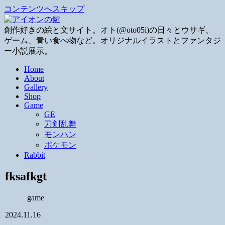
コンテンツへスキップ
創作好きの絵と文サイト。オト(@oto05i)の日々とウサギ、
ゲーム、青い食べ物など。オリジナルイラストとファンタジ
ー小説展示。
Home
About
Gallery
Shop
Game
GE
刀剣乱舞
モンハン
ポケモン
Rabbit
fksafkgt
game
2024.11.16