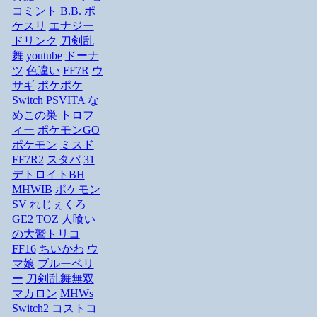
コミント
B.B.
ポ
ケスリ
エナジー
ドリンク
刀剣乱
舞
youtube
ドーナ
ツ
色違い
FF7R
ウ
サギ
ポケポケ
Switch
PSVITA
な
めこの巣
トロフ
ィー
ポケモンGO
ポケモン
ミスド
FF7R2
スタバ
31
デトロイトBH
MHWIB
ポケモン
SV
れじぇくろ
GE2
TOZ
人喰い
の大鷲トリコ
FF16
ちいかわ
ウ
マ娘
ブルーベリ
ー
刀剣乱舞無双
マカロン
MHWs
Switch2
コストコ