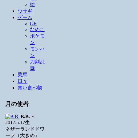
絵
ウサギ
ゲーム
GE
なめこ
ポケモ
ン
モンハ
ン
刀剣乱
舞
乗馬
日々
青い食べ物
月の使者
B.B.
♂
2017.5.17生
ネザーランドドワ
ーフ（大きめ）