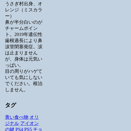
うさぎ村出身、オ
レンジ（ミスカラ
ー）
鼻が半分白いのが
チャームポイン
ト。2019年遺伝性
歯根過長により鼻
涙管閉塞発症。涙
は止まりません
が、身体は元気い
っぱい。
目の周りがハゲて
いても気にしない
でください。根治
しません。
タグ
青い食べ物
オリ
ジナル
アイオン
の鍵
PS4
PS5
チョ