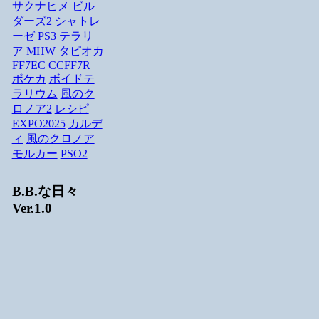
サクナヒメ
ビル
ダーズ2
シャトレ
ーゼ
PS3
テラリ
ア
MHW
タピオカ
FF7EC
CCFF7R
ポケカ
ボイドテ
ラリウム
風のク
ロノア2
レシピ
EXPO2025
カルデ
ィ
風のクロノア
モルカー
PSO2
B.B.な日々
Ver.1.0