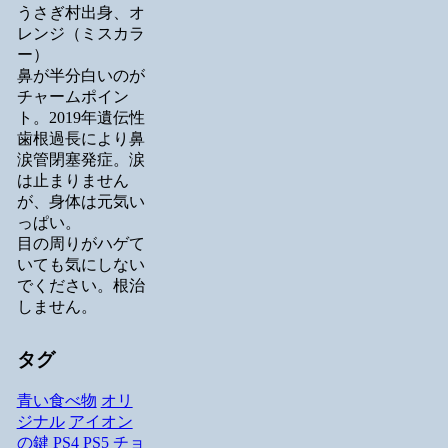
うさぎ村出身、オ
レンジ（ミスカラ
ー）
鼻が半分白いのが
チャームポイン
ト。2019年遺伝性
歯根過長により鼻
涙管閉塞発症。涙
は止まりません
が、身体は元気い
っぱい。
目の周りがハゲて
いても気にしない
でください。根治
しません。
タグ
青い食べ物
オリ
ジナル
アイオン
の鍵
PS4
PS5
チョ