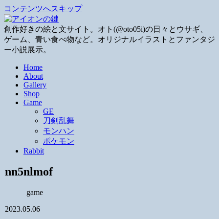
コンテンツへスキップ
創作好きの絵と文サイト。オト(@oto05i)の日々とウサギ、
ゲーム、青い食べ物など。オリジナルイラストとファンタジ
ー小説展示。
Home
About
Gallery
Shop
Game
GE
刀剣乱舞
モンハン
ポケモン
Rabbit
nn5nlmof
game
2023.05.06