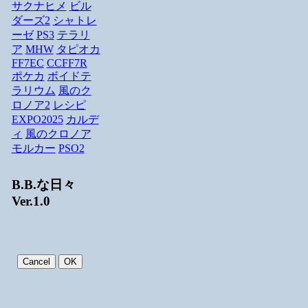
サクナヒメ
ビル
ダーズ2
シャトレ
ーゼ
PS3
テラリ
ア
MHW
タピオカ
FF7EC
CCFF7R
ポケカ
ボイドテ
ラリウム
風のク
ロノア2
レシピ
EXPO2025
カルデ
ィ
風のクロノア
モルカー
PSO2
B.B.な日々
Ver.1.0