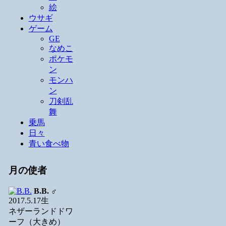
絵
ウサギ
ゲーム
GE
なめこ
ポケモ
ン
モンハ
ン
刀剣乱
舞
乗馬
日々
青い食べ物
月の使者
B.B.
♂
2017.5.17生
ネザーランドドワ
ーフ（大きめ）