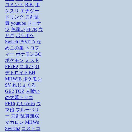
コミント
B.B.
ポ
ケスリ
エナジー
ドリンク
刀剣乱
舞
youtube
ドーナ
ツ
色違い
FF7R
ウ
サギ
ポケポケ
Switch
PSVITA
な
めこの巣
トロフ
ィー
ポケモンGO
ポケモン
ミスド
FF7R2
スタバ
31
デトロイトBH
MHWIB
ポケモン
SV
れじぇくろ
GE2
TOZ
人喰い
の大鷲トリコ
FF16
ちいかわ
ウ
マ娘
ブルーベリ
ー
刀剣乱舞無双
マカロン
MHWs
Switch2
コストコ