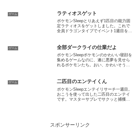
が悪いのはポケスリに限った話じゃなか
ったです。なんだ、いつものことか……
ガチャは悪い文化！これに懲りずに次の
ラティオスゲット
ゲーム
イベントも頑張りま...
ポケモンSleepとりあえず1匹目の能力固
定ラティオスをゲットしました。これで
全員ドラゴンタイプでイベント1週目を終
われそうです。イベント2週目でラティオ
ス厳選したいけど、正直前回捕まえた良
個体ラティアスで運を使い果たした予感
全部ダークライの仕業だよ
ゲーム
がします。ラテ...
ポケモンSleepポケモンのかわいい寝顔を
集めるゲームなのに、遂に悪夢を見せら
れるポケモンたち。おい、かわいそうだ
ろ！それもこれも全部ダークライのせ
い！！フィールドもめっちゃ禍々しくな
りました。助けてクレセリア……今週は
二匹目のエンテイくん
ゲーム
エスパータイプが強い...
ポケモンSleepエンテイリサーチ一週目。
おこうを使って出した二匹目のエンテイ
です。マスターサブレでサクッと捕獲し
ました。二匹目のエンテイの性格とサブ
スキルは、クソというほどでは無いけど
一匹目よりはイマイチという結果です。
残念……やはりお香...
スポンサーリンク