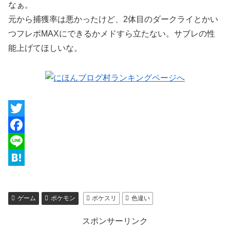
なぁ。
元から捕獲率は悪かったけど、2体目のダークライとかい
つフレポMAXにできるかメドすら立たない。サブレの性
能上げてほしいな。
T
w
F
i
a
L
t
c
i
H
t
e
n
a
ゲーム
ポケモン
ポケスリ
色違い
e
b
e
t
スポンサーリンク
r
o
e