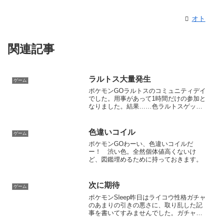
o
n
オト
k
a
関連記事
ラルトス大量発生
ゲーム
ポケモンGOラルトスのコミュニティデイ
でした。用事があって1時間だけの参加と
なりました。結果……色ラルトスゲット
ならず！仕方ない……仕方ないよね……
せめて1匹はと思ったけど、1時間という
中途半端な参加時間と、屋内のみの移動
色違いコイル
ゲーム
だけでは、やはりラ...
ポケモンGOわーい、色違いコイルだ
ー！ 渋い色。全然個体値高くないけ
ど、図鑑埋めるために持っておきます。
次に期待
ゲーム
ポケモンSleep昨日はライコウ性格ガチャ
のあまりの引きの悪さに、取り乱した記
事を書いてすみませんでした。ガチャ運