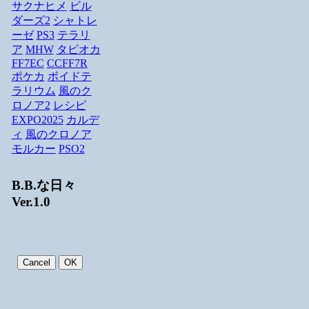
サクナヒメ
ビル
ダーズ2
シャトレ
ーゼ
PS3
テラリ
ア
MHW
タピオカ
FF7EC
CCFF7R
ポケカ
ボイドテ
ラリウム
風のク
ロノア2
レシピ
EXPO2025
カルデ
ィ
風のクロノア
モルカー
PSO2
B.B.な日々
Ver.1.0