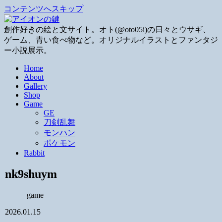
コンテンツへスキップ
創作好きの絵と文サイト。オト(@oto05i)の日々とウサギ、
ゲーム、青い食べ物など。オリジナルイラストとファンタジ
ー小説展示。
Home
About
Gallery
Shop
Game
GE
刀剣乱舞
モンハン
ポケモン
Rabbit
nk9shuym
game
2026.01.15