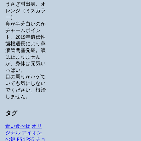
うさぎ村出身、オ
レンジ（ミスカラ
ー）
鼻が半分白いのが
チャームポイン
ト。2019年遺伝性
歯根過長により鼻
涙管閉塞発症。涙
は止まりません
が、身体は元気い
っぱい。
目の周りがハゲて
いても気にしない
でください。根治
しません。
タグ
青い食べ物
オリ
ジナル
アイオン
の鍵
PS4
PS5
チョ