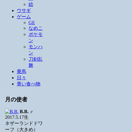
絵
ウサギ
ゲーム
GE
なめこ
ポケモ
ン
モンハ
ン
刀剣乱
舞
乗馬
日々
青い食べ物
月の使者
B.B.
♂
2017.5.17生
ネザーランドドワ
ーフ（大きめ）