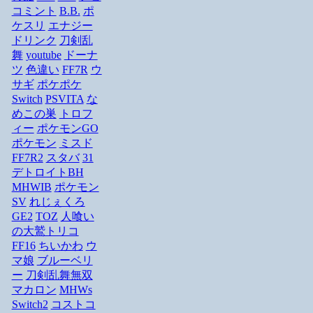
コミント
B.B.
ポ
ケスリ
エナジー
ドリンク
刀剣乱
舞
youtube
ドーナ
ツ
色違い
FF7R
ウ
サギ
ポケポケ
Switch
PSVITA
な
めこの巣
トロフ
ィー
ポケモンGO
ポケモン
ミスド
FF7R2
スタバ
31
デトロイトBH
MHWIB
ポケモン
SV
れじぇくろ
GE2
TOZ
人喰い
の大鷲トリコ
FF16
ちいかわ
ウ
マ娘
ブルーベリ
ー
刀剣乱舞無双
マカロン
MHWs
Switch2
コストコ