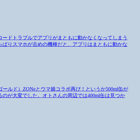
ロードトラブルでアプリがまともに動かなくなってしまう
っぱりスマホが古めの機種だと、アプリはまともに動かな
スゴールド）ZONeとウマ娘コラボ再び！というか500ml缶が
のが大変でした。オトさんの周辺では400ml缶は見つか