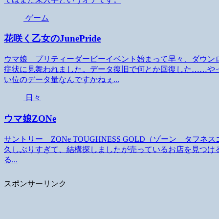
ゲーム
花咲く乙女のJunePride
ウマ娘 プリティーダービーイベント始まって早々、ダウン
症状に見舞われました。データ復旧で何とか回復した……や
い位のデータ量なんですかねぇ...
日々
ウマ娘ZONe
サントリー ZONe TOUGHNESS GOLD（ゾーン タフネ
久しぶりすぎて、結構探しましたが売っているお店を見つける
る...
スポンサーリンク