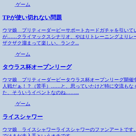
ゲーム
TPが使い切れない問題
ウマ娘 プリティーダービーサポートカードガチャを引いて
が……クライマックスシナリオ、やはりトレーニングよりレ
ザクザク溜まって楽しい。ランク...
ゲーム
タウラス杯オープンリーグ
ウマ娘 プリティーダービータウラス杯オープンリーグ開催
人戦だぁ！？（苦手）……と、思っていたけど特に交流もな
た、そういうイベントなのね……...
ゲーム
ライスシャワー
ウマ娘 ライスシャワーライスシャワーのファンアートです
ではまだ未入手というオチです。