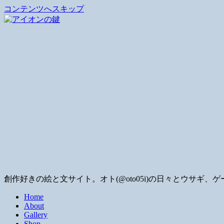
コンテンツへスキップ
創作好きの絵と文サイト。オト(@oto05i)の日々とウサ
Home
About
Gallery
Shop