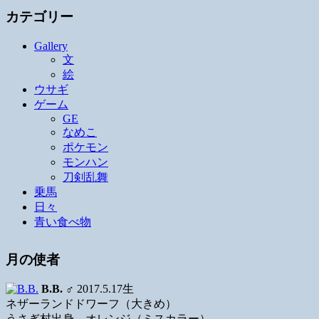
カテゴリー
Gallery
文
絵
ウサギ
ゲーム
GE
なめこ
ポケモン
モンハン
刀剣乱舞
乗馬
日々
青い食べ物
月の使者
B.B.
♂ 2017.5.17生
ネザーランドドワーフ（大きめ）
うさぎ村出身、オレンジ（ミスカラー）