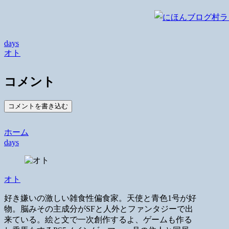
days
オト
コメント
コメントを書き込む
ホーム
days
オト
好き嫌いの激しい雑食性偏食家。天使と青色1号が好
物。脳みその主成分がSFと人外とファンタジーで出
来ている。絵と文で一次創作するよ、ゲームも作る