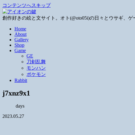
コンテンツへスキップ
創作好きの絵と文サイト。オト(@oto05i)の日々とウサ
Home
About
Gallery
Shop
Game
GE
刀剣乱舞
モンハン
ポケモン
Rabbit
j7xnz9x1
days
2023.05.27