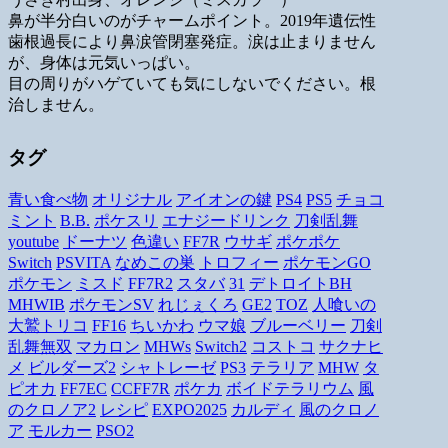
鼻が半分白いのがチャームポイント。2019年遺伝性
歯根過長により鼻涙管閉塞発症。涙は止まりません
が、身体は元気いっぱい。
目の周りがハゲていても気にしないでください。根
治しません。
タグ
青い食べ物
オリジナル
アイオンの鍵
PS4
PS5
チョコ
ミント
B.B.
ポケスリ
エナジードリンク
刀剣乱舞
youtube
ドーナツ
色違い
FF7R
ウサギ
ポケポケ
Switch
PSVITA
なめこの巣
トロフィー
ポケモンGO
ポケモン
ミスド
FF7R2
スタバ
31
デトロイトBH
MHWIB
ポケモンSV
れじぇくろ
GE2
TOZ
人喰いの
大鷲トリコ
FF16
ちいかわ
ウマ娘
ブルーベリー
刀剣
乱舞無双
マカロン
MHWs
Switch2
コストコ
サクナヒ
メ
ビルダーズ2
シャトレーゼ
PS3
テラリア
MHW
タ
ピオカ
FF7EC
CCFF7R
ポケカ
ボイドテラリウム
風
のクロノア2
レシピ
EXPO2025
カルディ
風のクロノ
ア
モルカー
PSO2