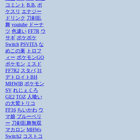
コミント
B.B.
ポ
ケスリ
エナジー
ドリンク
刀剣乱
舞
youtube
ドーナ
ツ
色違い
FF7R
ウ
サギ
ポケポケ
Switch
PSVITA
な
めこの巣
トロフ
ィー
ポケモンGO
ポケモン
ミスド
FF7R2
スタバ
31
デトロイトBH
MHWIB
ポケモン
SV
れじぇくろ
GE2
TOZ
人喰い
の大鷲トリコ
FF16
ちいかわ
ウ
マ娘
ブルーベリ
ー
刀剣乱舞無双
マカロン
MHWs
Switch2
コストコ