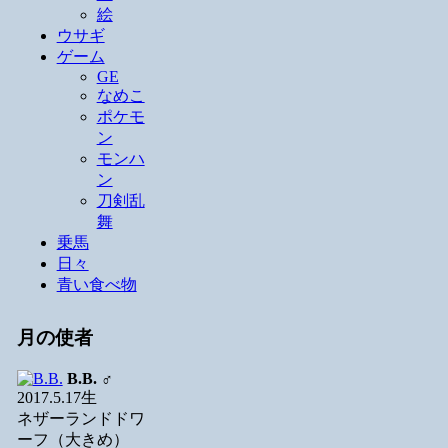
絵
ウサギ
ゲーム
GE
なめこ
ポケモ
ン
モンハ
ン
刀剣乱
舞
乗馬
日々
青い食べ物
月の使者
B.B.
♂
2017.5.17生
ネザーランドドワ
ーフ（大きめ）