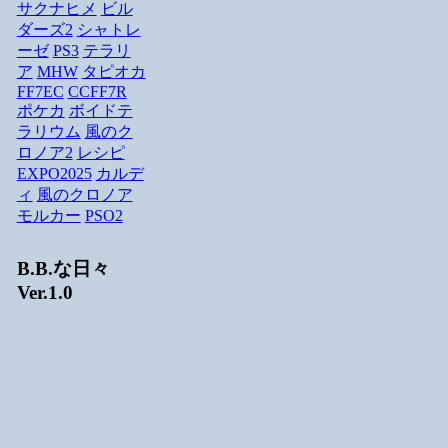
サクナヒメ
ビル
ダーズ2
シャトレ
ーゼ
PS3
テラリ
ア
MHW
タピオカ
FF7EC
CCFF7R
ポケカ
ボイドテ
ラリウム
風のク
ロノア2
レシピ
EXPO2025
カルデ
ィ
風のクロノア
モルカー
PSO2
B.B.な日々
Ver.1.0