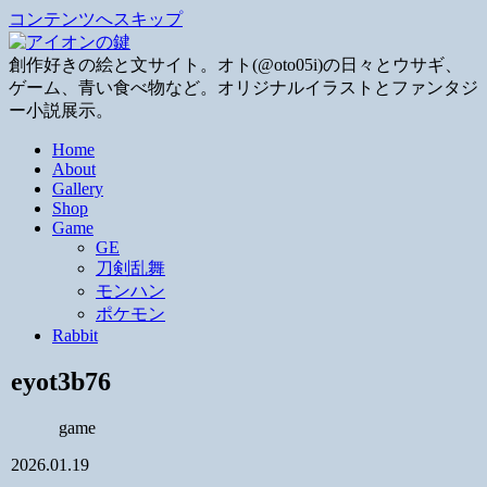
コンテンツへスキップ
創作好きの絵と文サイト。オト(@oto05i)の日々とウサギ、
ゲーム、青い食べ物など。オリジナルイラストとファンタジ
ー小説展示。
Home
About
Gallery
Shop
Game
GE
刀剣乱舞
モンハン
ポケモン
Rabbit
eyot3b76
game
2026.01.19