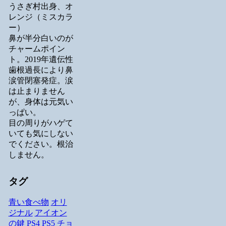
うさぎ村出身、オ
レンジ（ミスカラ
ー）
鼻が半分白いのが
チャームポイン
ト。2019年遺伝性
歯根過長により鼻
涙管閉塞発症。涙
は止まりません
が、身体は元気い
っぱい。
目の周りがハゲて
いても気にしない
でください。根治
しません。
タグ
青い食べ物
オリ
ジナル
アイオン
の鍵
PS4
PS5
チョ