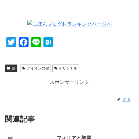
T
F
Li
H
wi
a
n
at
tt
c
e
e
絵
アイオンの鍵
オリジナル
er
e
n
b
a
スポンサーリンク
o
o
オト
k
関連記事
フィリアと初雪
絵