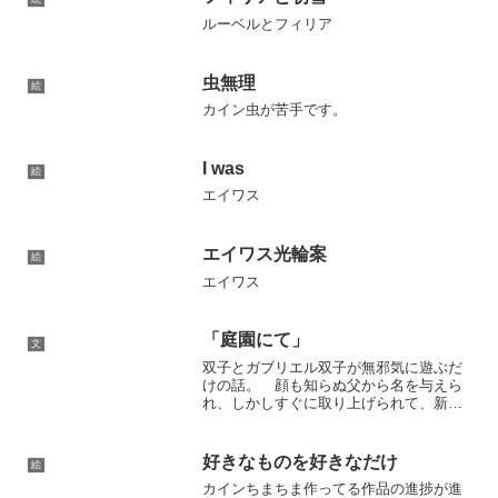
ルーベルとフィリア
虫無理
絵
カイン虫が苦手です。
I was
絵
エイワス
エイワス光輪案
絵
エイワス
「庭園にて」
文
双子とガブリエル双子が無邪気に遊ぶだ
けの話。 顔も知らぬ父から名を与えら
れ、しかしすぐに取り上げられて、新し
い名前を授かった。 カインとアベ
ル。 古い文献に記された兄弟の名前ら
しい。どちらが兄でも弟でも構わなかっ
好きなものを好きなだけ
絵
たおれ達は、その名前をお互い...
カインちまちま作ってる作品の進捗が進