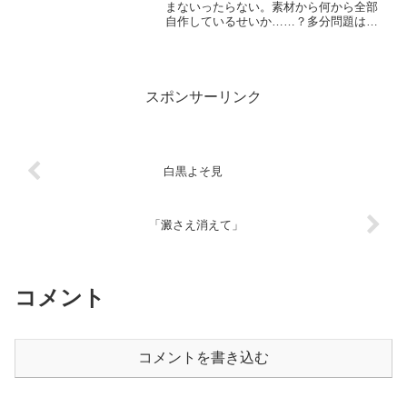
まないったらない。素材から何から全部
自作しているせいか……？多分問題はそ
こじゃないな。もう少し気合い入れるべ
きだ。そろそろ椅子の座面がへたってき
て、座り心地がよろしくないのも問題か
もしれない。快適な作業環...
スポンサーリンク
白黒よそ見
「澱さえ消えて」
コメント
コメントを書き込む