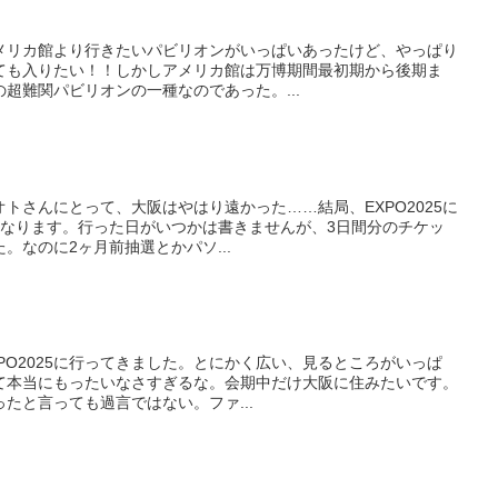
博アメリカ館より行きたいパビリオンがいっぱいあったけど、やっぱり
ても入りたい！！しかしアメリカ館は万博期間最初期から後期ま
超難関パビリオンの一種なのであった。...
博オトさんにとって、大阪はやはり遠かった……結局、EXPO2025に
になります。行った日がいつかは書きませんが、3日間分のチケッ
。なのに2ヶ月前抽選とかパソ...
EXPO2025に行ってきました。とにかく広い、見るところがいっぱ
て本当にもったいなさすぎるな。会期中だけ大阪に住みたいです。
たと言っても過言ではない。ファ...