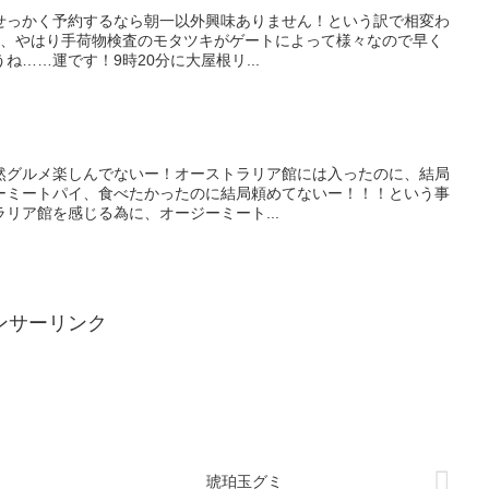
万博せっかく予約するなら朝一以外興味ありません！という訳で相変わ
が、やはり手荷物検査のモタツキがゲートによって様々なので早く
……運です！9時20分に大屋根リ...
で全然グルメ楽しんでないー！オーストラリア館には入ったのに、結局
ーミートパイ、食べたかったのに結局頼めてないー！！！という事
リア館を感じる為に、オージーミート...
ンサーリンク
琥珀玉グミ