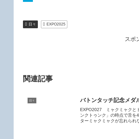
t
c
i
H
t
e
n
a
日々
EXPO2025
e
b
e
t
r
o
e
スポ
o
n
k
a
関連記事
バトンタッチ記念メダ
日々
EXPO2027 ミャクミャ
ンクトゥンク」の時点で舌を4
ターミャクミャクが忘れられない