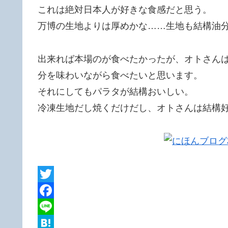
これは絶対日本人が好きな食感だと思う。
万博の生地よりは厚めかな……生地も結構油
出来れば本場のが食べたかったが、オトさん
分を味わいながら食べたいと思います。
それにしてもパラタが結構おいしい。
冷凍生地だし焼くだけだし、オトさんは結構
T
w
F
i
a
L