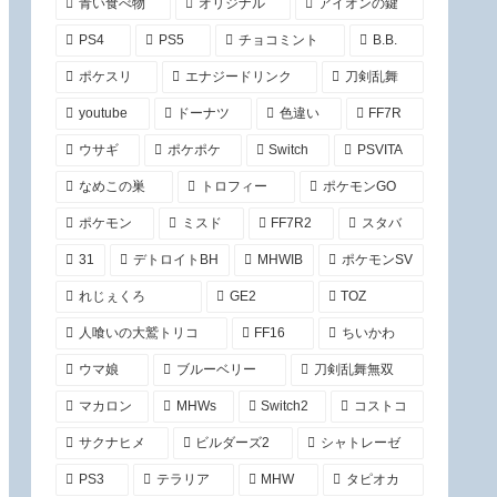
青い食べ物
オリジナル
アイオンの鍵
PS4
PS5
チョコミント
B.B.
ポケスリ
エナジードリンク
刀剣乱舞
youtube
ドーナツ
色違い
FF7R
ウサギ
ポケポケ
Switch
PSVITA
なめこの巣
トロフィー
ポケモンGO
ポケモン
ミスド
FF7R2
スタバ
31
デトロイトBH
MHWIB
ポケモンSV
れじぇくろ
GE2
TOZ
人喰いの大鷲トリコ
FF16
ちいかわ
ウマ娘
ブルーベリー
刀剣乱舞無双
マカロン
MHWs
Switch2
コストコ
サクナヒメ
ビルダーズ2
シャトレーゼ
PS3
テラリア
MHW
タピオカ