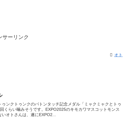
ンサーリンク
オト
ル
クとトゥンクトゥンクのバトンタッチ記念メダル「ミャクミャクとトゥ
回くらい噛みそうです。EXPO2025のキモカワマスコットモンス
オトさんは、遂にEXPO2...