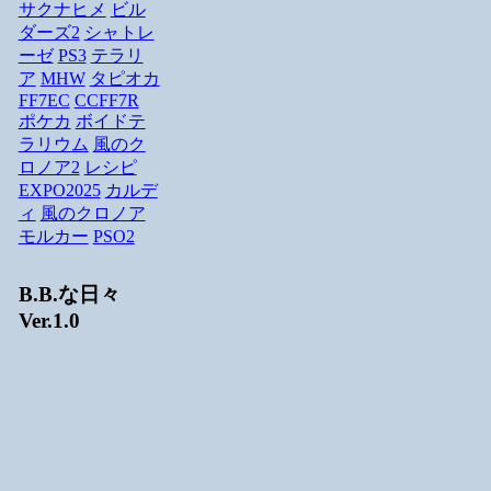
サクナヒメ
ビル
ダーズ2
シャトレ
ーゼ
PS3
テラリ
ア
MHW
タピオカ
FF7EC
CCFF7R
ポケカ
ボイドテ
ラリウム
風のク
ロノア2
レシピ
EXPO2025
カルデ
ィ
風のクロノア
モルカー
PSO2
B.B.な日々
Ver.1.0