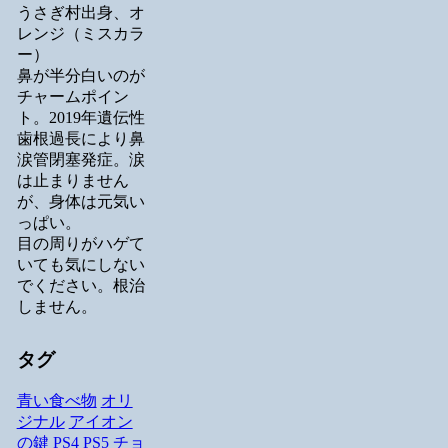
うさぎ村出身、オ
レンジ（ミスカラ
ー）
鼻が半分白いのが
チャームポイン
ト。2019年遺伝性
歯根過長により鼻
涙管閉塞発症。涙
は止まりません
が、身体は元気い
っぱい。
目の周りがハゲて
いても気にしない
でください。根治
しません。
タグ
青い食べ物
オリ
ジナル
アイオン
の鍵
PS4
PS5
チョ