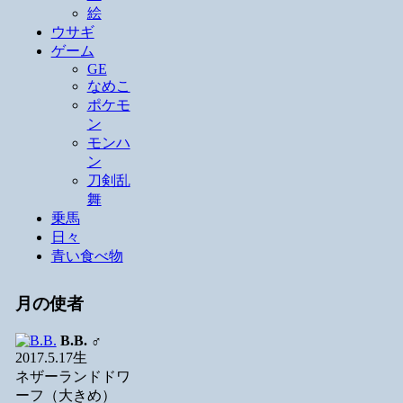
絵
ウサギ
ゲーム
GE
なめこ
ポケモ
ン
モンハ
ン
刀剣乱
舞
乗馬
日々
青い食べ物
月の使者
B.B.
♂
2017.5.17生
ネザーランドドワ
ーフ（大きめ）