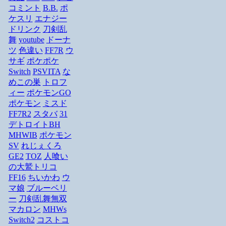
コミント
B.B.
ポ
ケスリ
エナジー
ドリンク
刀剣乱
舞
youtube
ドーナ
ツ
色違い
FF7R
ウ
サギ
ポケポケ
Switch
PSVITA
な
めこの巣
トロフ
ィー
ポケモンGO
ポケモン
ミスド
FF7R2
スタバ
31
デトロイトBH
MHWIB
ポケモン
SV
れじぇくろ
GE2
TOZ
人喰い
の大鷲トリコ
FF16
ちいかわ
ウ
マ娘
ブルーベリ
ー
刀剣乱舞無双
マカロン
MHWs
Switch2
コストコ