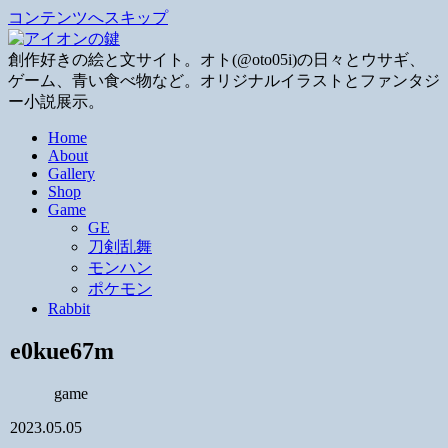
コンテンツへスキップ
創作好きの絵と文サイト。オト(@oto05i)の日々とウサギ、
ゲーム、青い食べ物など。オリジナルイラストとファンタジ
ー小説展示。
Home
About
Gallery
Shop
Game
GE
刀剣乱舞
モンハン
ポケモン
Rabbit
e0kue67m
game
2023.05.05