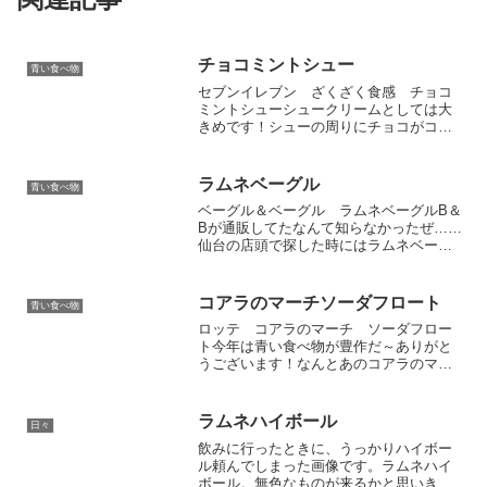
チョコミントシュー
青い食べ物
セブンイレブン ざくざく食感 チョコ
ミントシューシュークリームとしては大
きめです！シューの周りにチョコがコー
ティングされている、大きめのシューク
リームです。大きくて……口に、入ら
な……頑張って食べました。き、汚
ラムネベーグル
青い食べ物
い……もしかして、ナイフとかで...
ベーグル＆ベーグル ラムネベーグルB＆
Bが通販してたなんて知らなかったぜ……
仙台の店頭で探した時にはラムネベーグ
ルがなかったので、通販で安くなってる
ところを買いました。冷凍品だけど、冷
蔵庫で一晩戻すと温めなくてもみっちり
コアラのマーチソーダフロート
青い食べ物
ぎっちりもっちもちの...
ロッテ コアラのマーチ ソーダフロー
ト今年は青い食べ物が豊作だ～ありがと
うございます！なんとあのコアラのマー
チから、青いコアラのマーチが出たぞ。
でもコアラのマーチってこんな値段だっ
たっけ？（130円くらいした）最近値上げ
ラムネハイボール
日々
製品ばっかりなので、...
飲みに行ったときに、うっかりハイボー
ル頼んでしまった画像です。ラムネハイ
ボール。無色なものが来るかと思いき