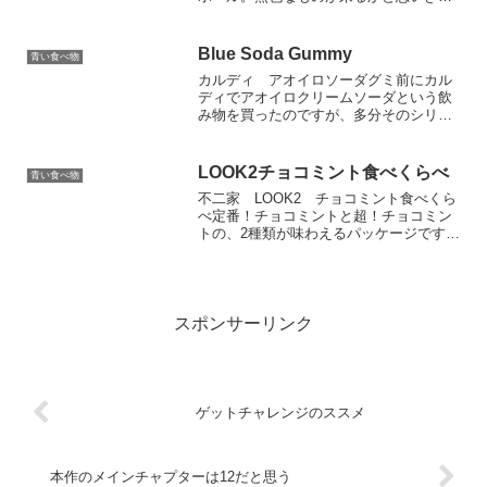
や、薄っすら水色のものが来てうれしか
ったのですが、そもそもハイボールの味
が好きではないのでした。ラムネのチュ
Blue Soda Gummy
青い食べ物
ーハイも水色で、そっちはお...
カルディ アオイロソーダグミ前にカル
ディでアオイロクリームソーダという飲
み物を買ったのですが、多分そのシリー
ズでグミが出たっぽいです。事前情報も
何もなかったのですが、偶然見かけてし
まったので早速買ってみました。レトロ
LOOK2チョコミント食べくらべ
青い食べ物
可愛いパッケージ。開けて...
不二家 LOOK2 チョコミント食べくら
べ定番！チョコミントと超！チョコミン
トの、2種類が味わえるパッケージです。
ちゃんとチョコの模様で中身が何かわか
るようになってます。中身もちゃんと青
いですね。そして青色の種類も違いま
す。定番の方は緑、超...
スポンサーリンク
ゲットチャレンジのススメ
本作のメインチャプターは12だと思う