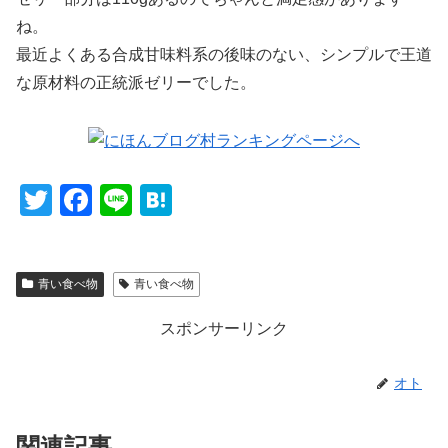
ね。
最近よくある合成甘味料系の後味のない、シンプルで王道
な原材料の正統派ゼリーでした。
T
F
Li
H
wi
a
n
at
tt
c
e
e
青い食べ物
青い食べ物
er
e
n
b
a
スポンサーリンク
o
o
オト
k
関連記事