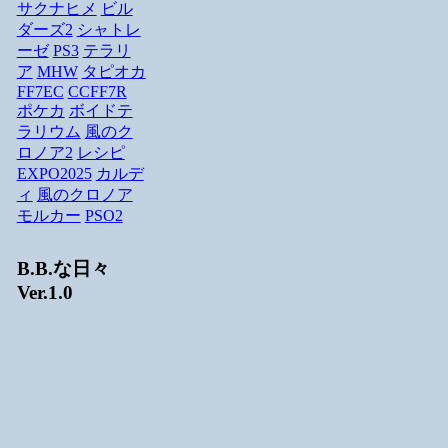
サクナヒメ
ビル
ダーズ2
シャトレ
ーゼ
PS3
テラリ
ア
MHW
タピオカ
FF7EC
CCFF7R
ポケカ
ボイドテ
ラリウム
風のク
ロノア2
レシピ
EXPO2025
カルデ
ィ
風のクロノア
モルカー
PSO2
B.B.な日々
Ver.1.0