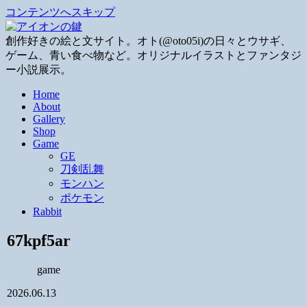
コンテンツへスキップ
創作好きの絵と文サイト。オト(@oto05i)の日々とウサギ、
ゲーム、青い食べ物など。オリジナルイラストとファンタジ
ー小説展示。
Home
About
Gallery
Shop
Game
GE
刀剣乱舞
モンハン
ポケモン
Rabbit
67kpf5ar
game
2026.06.13