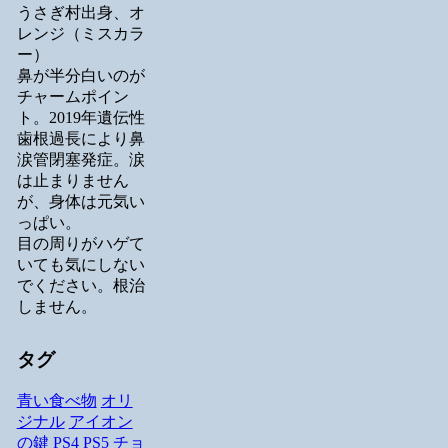
うさぎ村出身、オ
レンジ（ミスカラ
ー）
鼻が半分白いのが
チャームポイン
ト。2019年遺伝性
歯根過長により鼻
涙管閉塞発症。涙
は止まりません
が、身体は元気い
っぱい。
目の周りがハゲて
いても気にしない
でください。根治
しません。
タグ
青い食べ物
オリ
ジナル
アイオン
の鍵
PS4
PS5
チョ