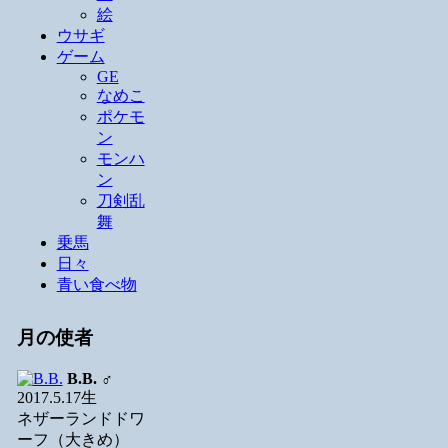
絵
ウサギ
ゲーム
GE
なめこ
ポケモ
ン
モンハ
ン
刀剣乱
舞
乗馬
日々
青い食べ物
月の使者
B.B.
♂
2017.5.17生
ネザーランドドワ
ーフ（大きめ）