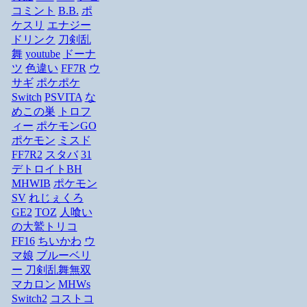
コミント
B.B.
ポ
ケスリ
エナジー
ドリンク
刀剣乱
舞
youtube
ドーナ
ツ
色違い
FF7R
ウ
サギ
ポケポケ
Switch
PSVITA
な
めこの巣
トロフ
ィー
ポケモンGO
ポケモン
ミスド
FF7R2
スタバ
31
デトロイトBH
MHWIB
ポケモン
SV
れじぇくろ
GE2
TOZ
人喰い
の大鷲トリコ
FF16
ちいかわ
ウ
マ娘
ブルーベリ
ー
刀剣乱舞無双
マカロン
MHWs
Switch2
コストコ