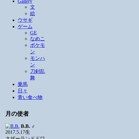
Gallery
文
絵
ウサギ
ゲーム
GE
なめこ
ポケモ
ン
モンハ
ン
刀剣乱
舞
乗馬
日々
青い食べ物
月の使者
B.B.
♂
2017.5.17生
ネザーランドドワ