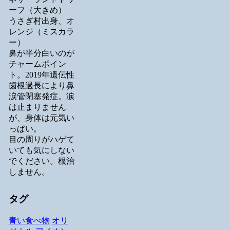
ーフ（大きめ）
うさぎ村出身、オ
レンジ（ミスカラ
ー）
鼻が半分白いのが
チャームポイン
ト。2019年遺伝性
歯根過長により鼻
涙管閉塞発症。涙
は止まりません
が、身体は元気い
っぱい。
目の周りがハゲて
いても気にしない
でください。根治
しません。
タグ
青い食べ物
オリ