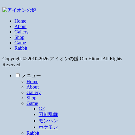
Home
About
Gallery
Shop
Game
Rabbit
Copyright © 2010-2026 アイオンの鍵 Oto Hitomi All Rights
Reserved.
メニュー
Home
About
Gallery
Shop
Game
GE
刀剣乱舞
モンハン
ポケモン
Rabbit