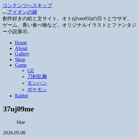
コンテンツへスキップ
創作好きの絵と文サイト。オト(@oto05i)の日々とウサギ、
ゲーム、青い食べ物など。オリジナルイラストとファンタジ
ー小説展示。
Home
About
Gallery
Shop
Game
GE
刀剣乱舞
モンハン
ポケモン
Rabbit
37uj09me
blue
2026.05.08