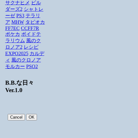
サクナヒメ
ビル
ダーズ2
シャトレ
ーゼ
PS3
テラリ
ア
MHW
タピオカ
FF7EC
CCFF7R
ポケカ
ボイドテ
ラリウム
風のク
ロノア2
レシピ
EXPO2025
カルデ
ィ
風のクロノア
モルカー
PSO2
B.B.な日々
Ver.1.0