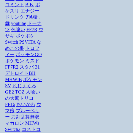
コミント
B.B.
ポ
ケスリ
エナジー
ドリンク
刀剣乱
舞
youtube
ドーナ
ツ
色違い
FF7R
ウ
サギ
ポケポケ
Switch
PSVITA
な
めこの巣
トロフ
ィー
ポケモンGO
ポケモン
ミスド
FF7R2
スタバ
31
デトロイトBH
MHWIB
ポケモン
SV
れじぇくろ
GE2
TOZ
人喰い
の大鷲トリコ
FF16
ちいかわ
ウ
マ娘
ブルーベリ
ー
刀剣乱舞無双
マカロン
MHWs
Switch2
コストコ