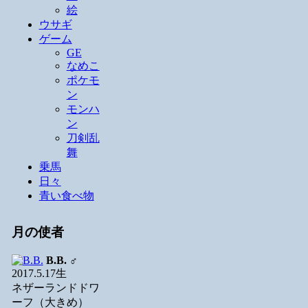
絵
ウサギ
ゲーム
GE
なめこ
ポケモ
ン
モンハ
ン
刀剣乱
舞
乗馬
日々
青い食べ物
月の使者
B.B.
♂
2017.5.17生
ネザーランドドワ
ーフ（大きめ）