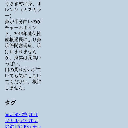
うさぎ村出身、オ
レンジ（ミスカラ
ー）
鼻が半分白いのが
チャームポイン
ト。2019年遺伝性
歯根過長により鼻
涙管閉塞発症。涙
は止まりません
が、身体は元気い
っぱい。
目の周りがハゲて
いても気にしない
でください。根治
しません。
タグ
青い食べ物
オリ
ジナル
アイオン
の鍵
PS4
PS5
チョ