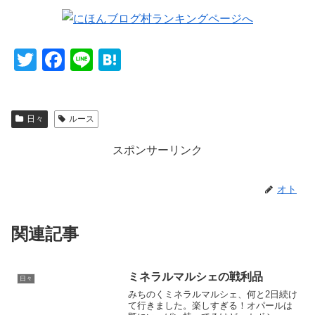
T
F
Li
H
wi
a
n
at
tt
c
e
e
日々
ルース
er
e
n
b
a
スポンサーリンク
o
o
オト
k
関連記事
ミネラルマルシェの戦利品
日々
みちのくミネラルマルシェ、何と2日続け
て行きました。楽しすぎる！オパールは