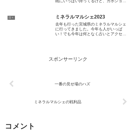
既にいっぱい持ってるけど、カボション
以外のカットされたルースが珍しくて思
わず買ってしまいました。めっちゃきれ
い、でもサイズが少し大きいのでコレク
ミネラルマルシェ2023
日々
ションケースには収まら...
去年も行った宮城県のミネラルマルシェ
に行ってきました。今年も人がいっぱ
い！でも今年は何となく占いとアクセサ
リー系のショップが多く感じました。気
のせい？石の好みは個人差があるので
「こうじゃなきゃ！」とは言いません
が、オトさんは出来れば収集バイ...
スポンサーリンク
一番の見せ場のハズ
ミネラルマルシェの戦利品
コメント