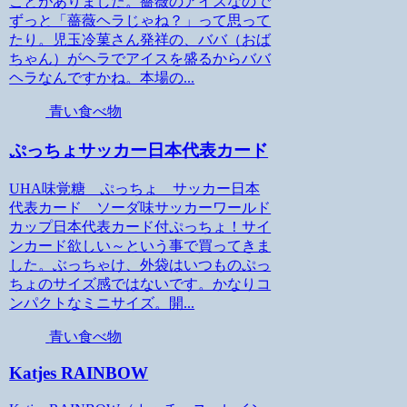
ことがありました。薔薇のアイスなので
ずっと「薔薇ヘラじゃね？」って思って
たり。児玉冷菓さん発祥の、ババ（おば
ちゃん）がヘラでアイスを盛るからババ
ヘラなんですかね。本場の...
青い食べ物
ぷっちょサッカー日本代表カード
UHA味覚糖 ぷっちょ サッカー日本
代表カード ソーダ味サッカーワールド
カップ日本代表カード付ぷっちょ！サイ
ンカード欲しい～という事で買ってきま
した。ぶっちゃけ、外袋はいつものぷっ
ちょのサイズ感ではないです。かなりコ
ンパクトなミニサイズ。開...
青い食べ物
Katjes RAINBOW