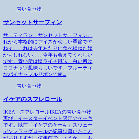
青い食べ物
サンセットサーフィン
サーティワン サンセットサーフィンこ
れから本格的にアイスが恋しい季節です
ねぇ。これは去年あたりに食べ損ねた奴
かもしれない……今年も会えてうれしい
です。青い所は塩ライチ風味、白い所は
ココナッツ風味らしいです。フルーティ
なパイナップルリボンで南...
青い食べ物
イケアのスフレロール
IKEA スフレロールIKEAの青い食べ物
再び。イースターイベント限定のケーキ
です。以前「イケアのケーキ」スウェー
デンフラッグロールの記事は書いたこと
がありますが、何年前でしょうか……も