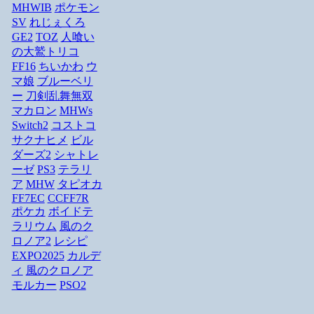
MHWIB
ポケモン
SV
れじぇくろ
GE2
TOZ
人喰い
の大鷲トリコ
FF16
ちいかわ
ウ
マ娘
ブルーベリ
ー
刀剣乱舞無双
マカロン
MHWs
Switch2
コストコ
サクナヒメ
ビル
ダーズ2
シャトレ
ーゼ
PS3
テラリ
ア
MHW
タピオカ
FF7EC
CCFF7R
ポケカ
ボイドテ
ラリウム
風のク
ロノア2
レシピ
EXPO2025
カルデ
ィ
風のクロノア
モルカー
PSO2