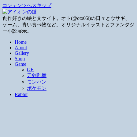
コンテンツへスキップ
創作好きの絵と文サイト。オト(@oto05i)の日々とウサギ、
ゲーム、青い食べ物など。オリジナルイラストとファンタジ
ー小説展示。
Home
About
Gallery
Shop
Game
GE
刀剣乱舞
モンハン
ポケモン
Rabbit