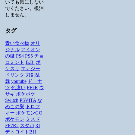
いても気にしない
でください。根治
しません。
タグ
青い食べ物
オリ
ジナル
アイオン
の鍵
PS4
PS5
チョ
コミント
B.B.
ポ
ケスリ
エナジー
ドリンク
刀剣乱
舞
youtube
ドーナ
ツ
色違い
FF7R
ウ
サギ
ポケポケ
Switch
PSVITA
な
めこの巣
トロフ
ィー
ポケモンGO
ポケモン
ミスド
FF7R2
スタバ
31
デトロイトBH