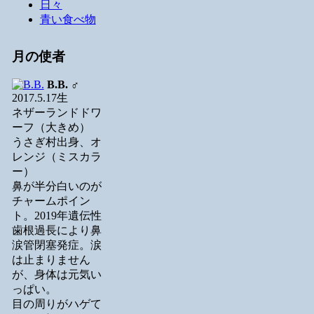
日々
青い食べ物
月の使者
B.B.
♂
2017.5.17生
ネザーランドドワ
ーフ（大きめ）
うさぎ村出身、オ
レンジ（ミスカラ
ー）
鼻が半分白いのが
チャームポイン
ト。2019年遺伝性
歯根過長により鼻
涙管閉塞発症。涙
は止まりません
が、身体は元気い
っぱい。
目の周りがハゲて