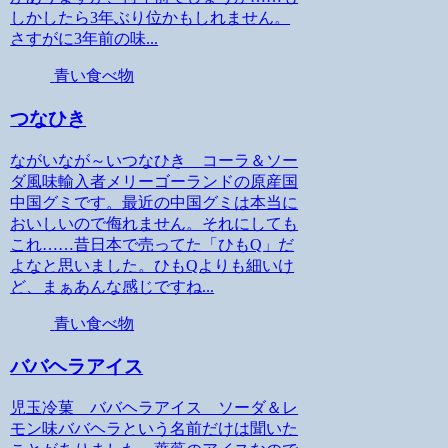
しかしたら3年ぶり位かもしれません。
さすがに3年前の味...
青い食べ物
つなひき
ながいなが～いつなひき コーラ＆ソー
ダ風味輸入者メリーゴーランドの原産国
中国グミです。最近の中国グミは本当に
おいしいので侮れません。それにしても
これ……昔日本で売ってた「ひもQ」だ
よなと思いました。ひもQよりも細いけ
ど、まぁあんな感じですね...
青い食べ物
ババヘラアイス
児玉冷菓 ババヘラアイス ソーダ＆レ
モン味ババヘラという名前だけは聞いた