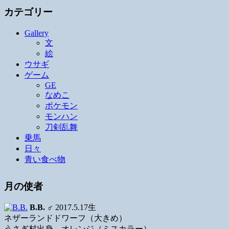
カテゴリー
Gallery
文
絵
ウサギ
ゲーム
GE
なめこ
ポケモン
モンハン
刀剣乱舞
乗馬
日々
青い食べ物
月の使者
B.B.
♂ 2017.5.17生
ネザーランドドワーフ（大きめ）
うさぎ村出身、オレンジ（ミスカラー）