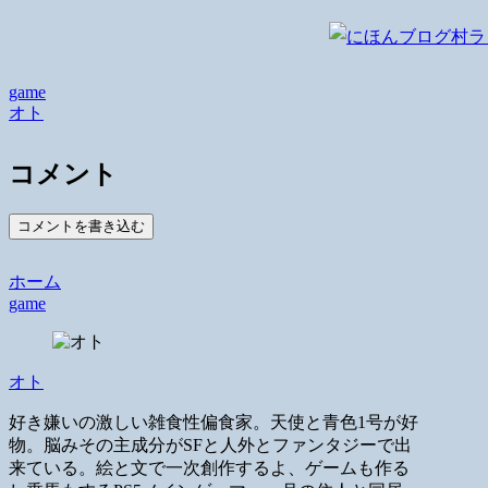
game
オト
コメント
コメントを書き込む
ホーム
game
オト
好き嫌いの激しい雑食性偏食家。天使と青色1号が好
物。脳みその主成分がSFと人外とファンタジーで出
来ている。絵と文で一次創作するよ、ゲームも作る