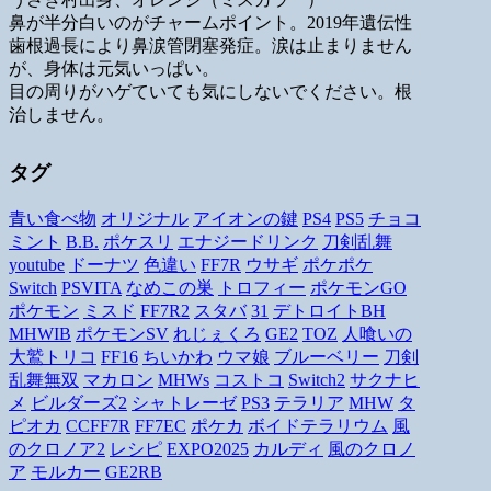
鼻が半分白いのがチャームポイント。2019年遺伝性
歯根過長により鼻涙管閉塞発症。涙は止まりません
が、身体は元気いっぱい。
目の周りがハゲていても気にしないでください。根
治しません。
タグ
青い食べ物
オリジナル
アイオンの鍵
PS4
PS5
チョコ
ミント
B.B.
ポケスリ
エナジードリンク
刀剣乱舞
youtube
ドーナツ
色違い
FF7R
ウサギ
ポケポケ
Switch
PSVITA
なめこの巣
トロフィー
ポケモンGO
ポケモン
ミスド
FF7R2
スタバ
31
デトロイトBH
MHWIB
ポケモンSV
れじぇくろ
GE2
TOZ
人喰いの
大鷲トリコ
FF16
ちいかわ
ウマ娘
ブルーベリー
刀剣
乱舞無双
マカロン
MHWs
コストコ
Switch2
サクナヒ
メ
ビルダーズ2
シャトレーゼ
PS3
テラリア
MHW
タ
ピオカ
CCFF7R
FF7EC
ポケカ
ボイドテラリウム
風
のクロノア2
レシピ
EXPO2025
カルディ
風のクロノ
ア
モルカー
GE2RB