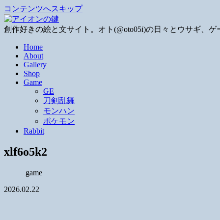
コンテンツへスキップ
創作好きの絵と文サイト。オト(@oto05i)の日々とウサ
Home
About
Gallery
Shop
Game
GE
刀剣乱舞
モンハン
ポケモン
Rabbit
xlf6o5k2
game
2026.02.22