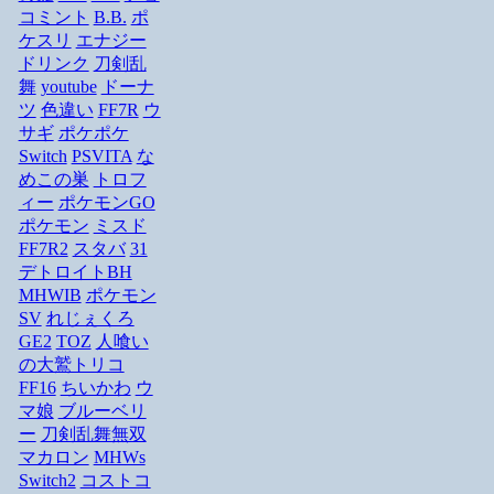
コミント
B.B.
ポ
ケスリ
エナジー
ドリンク
刀剣乱
舞
youtube
ドーナ
ツ
色違い
FF7R
ウ
サギ
ポケポケ
Switch
PSVITA
な
めこの巣
トロフ
ィー
ポケモンGO
ポケモン
ミスド
FF7R2
スタバ
31
デトロイトBH
MHWIB
ポケモン
SV
れじぇくろ
GE2
TOZ
人喰い
の大鷲トリコ
FF16
ちいかわ
ウ
マ娘
ブルーベリ
ー
刀剣乱舞無双
マカロン
MHWs
Switch2
コストコ