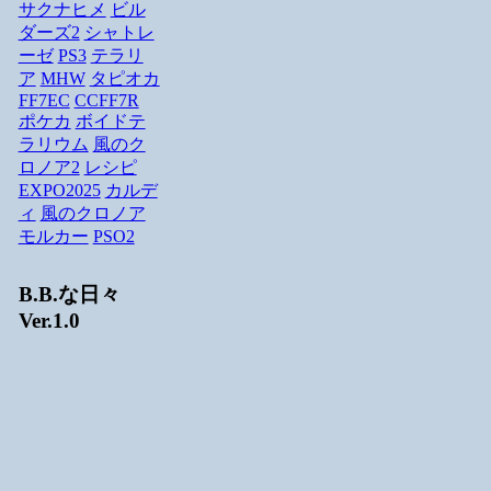
サクナヒメ
ビル
ダーズ2
シャトレ
ーゼ
PS3
テラリ
ア
MHW
タピオカ
FF7EC
CCFF7R
ポケカ
ボイドテ
ラリウム
風のク
ロノア2
レシピ
EXPO2025
カルデ
ィ
風のクロノア
モルカー
PSO2
B.B.な日々
Ver.1.0