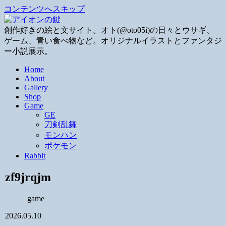
コンテンツへスキップ
創作好きの絵と文サイト。オト(@oto05i)の日々とウサギ、
ゲーム、青い食べ物など。オリジナルイラストとファンタジ
ー小説展示。
Home
About
Gallery
Shop
Game
GE
刀剣乱舞
モンハン
ポケモン
Rabbit
zf9jrqjm
game
2026.05.10