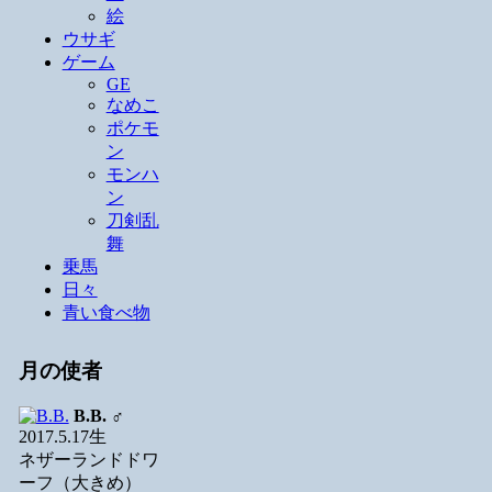
絵
ウサギ
ゲーム
GE
なめこ
ポケモ
ン
モンハ
ン
刀剣乱
舞
乗馬
日々
青い食べ物
月の使者
B.B.
♂
2017.5.17生
ネザーランドドワ
ーフ（大きめ）