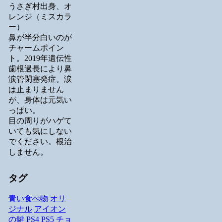
うさぎ村出身、オ
レンジ（ミスカラ
ー）
鼻が半分白いのが
チャームポイン
ト。2019年遺伝性
歯根過長により鼻
涙管閉塞発症。涙
は止まりません
が、身体は元気い
っぱい。
目の周りがハゲて
いても気にしない
でください。根治
しません。
タグ
青い食べ物
オリ
ジナル
アイオン
の鍵
PS4
PS5
チョ