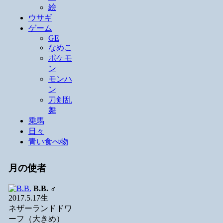
絵
ウサギ
ゲーム
GE
なめこ
ポケモ
ン
モンハ
ン
刀剣乱
舞
乗馬
日々
青い食べ物
月の使者
B.B.
♂
2017.5.17生
ネザーランドドワ
ーフ（大きめ）