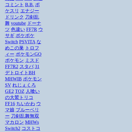
コミント
B.B.
ポ
ケスリ
エナジー
ドリンク
刀剣乱
舞
youtube
ドーナ
ツ
色違い
FF7R
ウ
サギ
ポケポケ
Switch
PSVITA
な
めこの巣
トロフ
ィー
ポケモンGO
ポケモン
ミスド
FF7R2
スタバ
31
デトロイトBH
MHWIB
ポケモン
SV
れじぇくろ
GE2
TOZ
人喰い
の大鷲トリコ
FF16
ちいかわ
ウ
マ娘
ブルーベリ
ー
刀剣乱舞無双
マカロン
MHWs
Switch2
コストコ