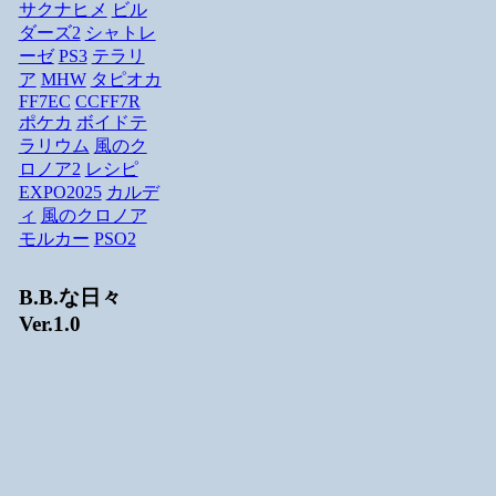
サクナヒメ
ビル
ダーズ2
シャトレ
ーゼ
PS3
テラリ
ア
MHW
タピオカ
FF7EC
CCFF7R
ポケカ
ボイドテ
ラリウム
風のク
ロノア2
レシピ
EXPO2025
カルデ
ィ
風のクロノア
モルカー
PSO2
B.B.な日々
Ver.1.0