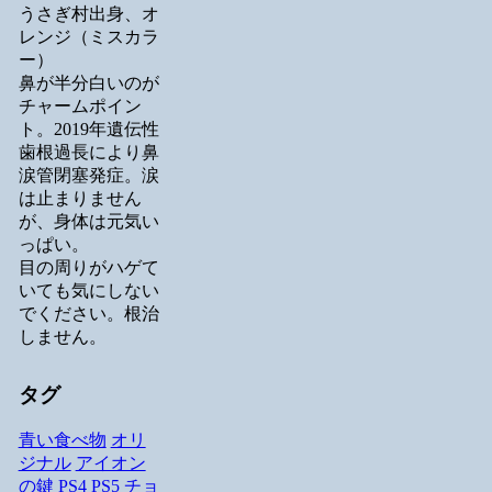
うさぎ村出身、オ
レンジ（ミスカラ
ー）
鼻が半分白いのが
チャームポイン
ト。2019年遺伝性
歯根過長により鼻
涙管閉塞発症。涙
は止まりません
が、身体は元気い
っぱい。
目の周りがハゲて
いても気にしない
でください。根治
しません。
タグ
青い食べ物
オリ
ジナル
アイオン
の鍵
PS4
PS5
チョ