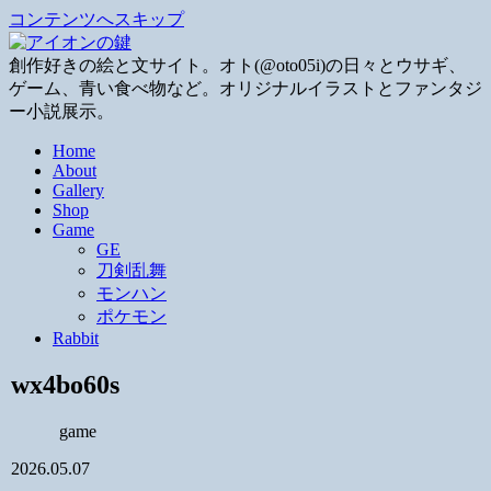
コンテンツへスキップ
創作好きの絵と文サイト。オト(@oto05i)の日々とウサギ、
ゲーム、青い食べ物など。オリジナルイラストとファンタジ
ー小説展示。
Home
About
Gallery
Shop
Game
GE
刀剣乱舞
モンハン
ポケモン
Rabbit
wx4bo60s
game
2026.05.07