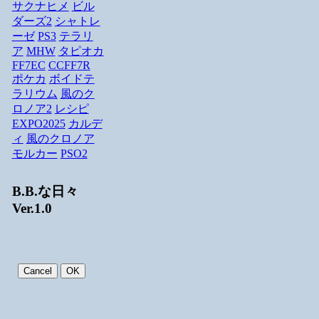
サクナヒメ
ビル
ダーズ2
シャトレ
ーゼ
PS3
テラリ
ア
MHW
タピオカ
FF7EC
CCFF7R
ポケカ
ボイドテ
ラリウム
風のク
ロノア2
レシピ
EXPO2025
カルデ
ィ
風のクロノア
モルカー
PSO2
B.B.な日々
Ver.1.0