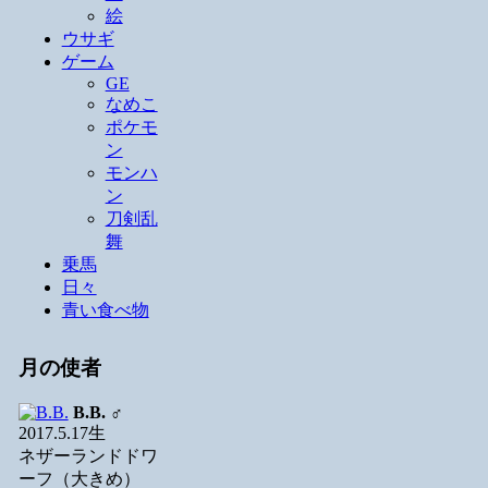
絵
ウサギ
ゲーム
GE
なめこ
ポケモ
ン
モンハ
ン
刀剣乱
舞
乗馬
日々
青い食べ物
月の使者
B.B.
♂
2017.5.17生
ネザーランドドワ
ーフ（大きめ）