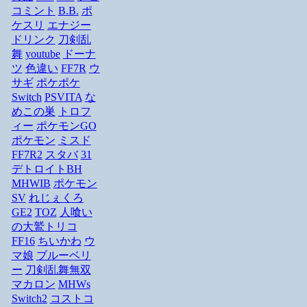
コミント
B.B.
ポ
ケスリ
エナジー
ドリンク
刀剣乱
舞
youtube
ドーナ
ツ
色違い
FF7R
ウ
サギ
ポケポケ
Switch
PSVITA
な
めこの巣
トロフ
ィー
ポケモンGO
ポケモン
ミスド
FF7R2
スタバ
31
デトロイトBH
MHWIB
ポケモン
SV
れじぇくろ
GE2
TOZ
人喰い
の大鷲トリコ
FF16
ちいかわ
ウ
マ娘
ブルーベリ
ー
刀剣乱舞無双
マカロン
MHWs
Switch2
コストコ