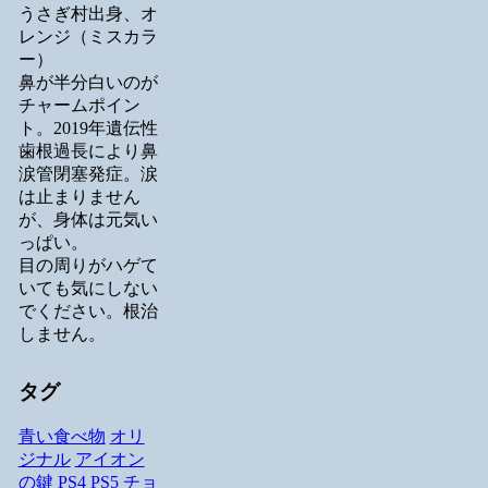
うさぎ村出身、オ
レンジ（ミスカラ
ー）
鼻が半分白いのが
チャームポイン
ト。2019年遺伝性
歯根過長により鼻
涙管閉塞発症。涙
は止まりません
が、身体は元気い
っぱい。
目の周りがハゲて
いても気にしない
でください。根治
しません。
タグ
青い食べ物
オリ
ジナル
アイオン
の鍵
PS4
PS5
チョ