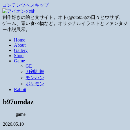
コンテンツへスキップ
創作好きの絵と文サイト。オト(@oto05i)の日々とウサギ、
ゲーム、青い食べ物など。オリジナルイラストとファンタジ
ー小説展示。
Home
About
Gallery
Shop
Game
GE
刀剣乱舞
モンハン
ポケモン
Rabbit
b97umdaz
game
2026.05.10